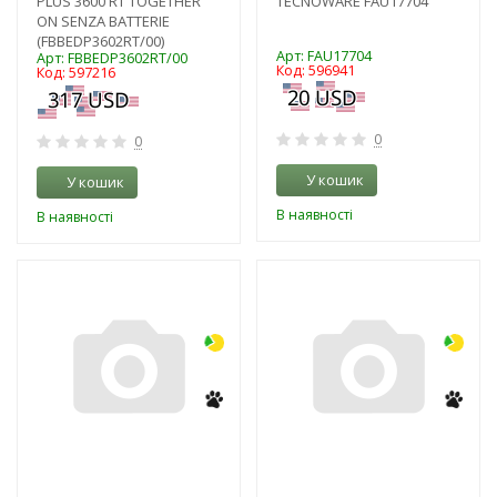
PLUS 3600 RT TOGETHER
TECNOWARE FAU17704
ON SENZA BATTERIE
(FBBEDP3602RT/00)
Арт: FAU17704
Арт: FBBEDP3602RT/00
Код: 596941
Код: 597216
0
0
У кошик
У кошик
В наявності
В наявності
-3%
-3%