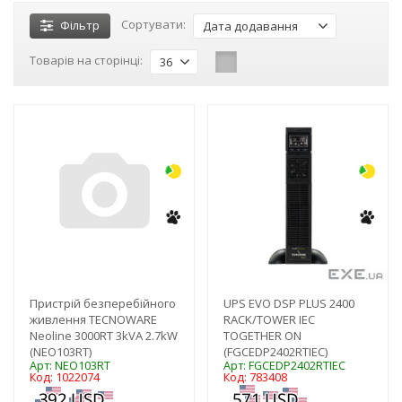
Сортувати:
Фільтр
Дата додавання
Товарів на сторінці:
36
-3%
-3%
NEW!
Пристрій безперебійного
UPS EVO DSP PLUS 2400
живлення TECNOWARE
RACK/TOWER IEC
Neoline 3000RT 3kVA 2.7kW
TOGETHER ON
(NEO103RT)
(FGCEDP2402RTIEC)
Арт: NEO103RT
Арт: FGCEDP2402RTIEC
Код: 1022074
Код: 783408