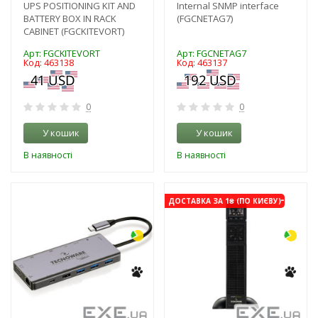
UPS POSITIONING KIT AND
Internal SNMP interface
BATTERY BOX IN RACK
(FGCNETAG7)
CABINET (FGCKITEVORT)
Арт: FGCKITEVORT
Арт: FGCNETAG7
Код: 463138
Код: 463137
0
0
У кошик
У кошик
В наявності
В наявності
-3%
-3%
ДОСТАВКА ЗА 1₴ (ПО КИЄВУ)