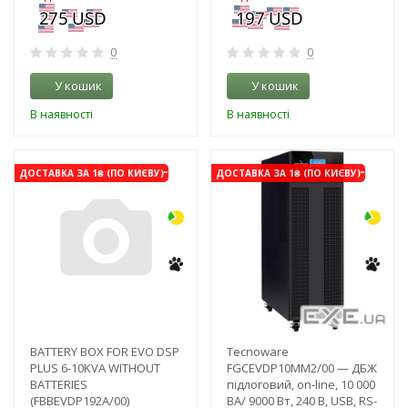
0
0
У кошик
У кошик
В наявності
В наявності
-3%
-3%
ДОСТАВКА ЗА 1₴ (ПО КИЄВУ)
ДОСТАВКА ЗА 1₴ (ПО КИЄВУ)
BATTERY BOX FOR EVO DSP
Tecnoware
PLUS 6-10KVA WITHOUT
FGCEVDP10MM2/00 — ДБЖ
BATTERIES
підлоговий, оn-line, 10 000
(FBBEVDP192A/00)
ВА/ 9000 Вт, 240 В, USB, RS-