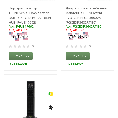
Порт-реплікатор
Джерело безперебійного
TECNOWARE Dock Station
живлення TECNOWARE
USB TYPE-C 13 in 1 Adapter
EVO DSP PLUS 3600VA
HUB (FHUB17692)
(FGCEDP3602RTIEC)
Арт: FHUB17692
Арт: FGCEDP3602RTIEC
Код: 463136
Код: 463128
0
0
У кошик
У кошик
В наявності
В наявності
-3%