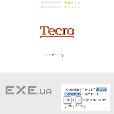
Всі бренди ...
Помилка у тексті?
Виділи
її мишкою
і натисніть
Ctrl
+
F1
або клікни по
цьому блоку!