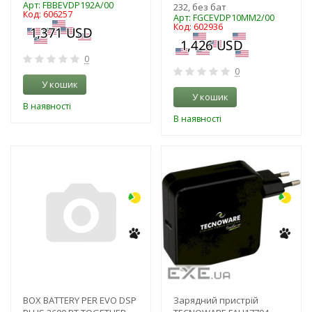
Арт: FBBEVDP192A/00
232, без бат
Код: 606257
Арт: FGCEVDP10MM2/00
Код: 602936
0
0
У кошик
У кошик
В наявності
В наявності
-3%
-3%
BOX BATTERY PER EVO DSP
Зарядний пристрій