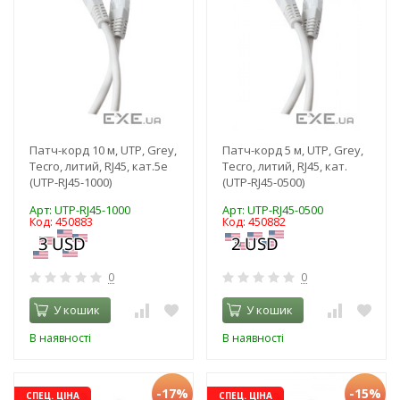
Патч-корд 10 м, UTP, Grey,
Патч-корд 5 м, UTP, Grey,
Tecro, литий, RJ45, кат.5е
Tecro, литий, RJ45, кат.
(UTP-RJ45-1000)
(UTP-RJ45-0500)
Арт: UTP-RJ45-1000
Арт: UTP-RJ45-0500
Код: 450883
Код: 450882
0
0
У кошик
У кошик
В наявності
В наявності
-17%
-15%
СПЕЦ. ЦІНА
СПЕЦ. ЦІНА