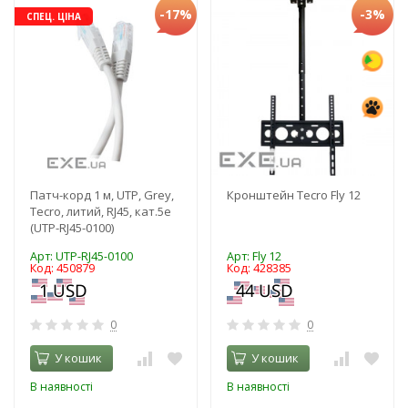
-17%
-3%
СПЕЦ. ЦІНА
Патч-корд 1 м, UTP, Grey,
Кронштейн Tecro Fly 12
Tecro, литий, RJ45, кат.5е
(UTP-RJ45-0100)
Арт: UTP-RJ45-0100
Арт: Fly 12
Код: 450879
Код: 428385
0
0
У кошик
У кошик
В наявності
В наявності