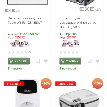
Интерактивная доска
Проектор для
Tecro WB IR-10.84-BLWT
домашнього кінотеатру
TECRO PJ-5080
Арт: WB IR-10.84-BLWT
Арт: PJ-5080
Код: 795252
Код: 681481
0
0
У кошик
У кошик
В наявності
В наявності
-16%
-16%
СПЕЦ. ЦІНА
СПЕЦ. ЦІНА