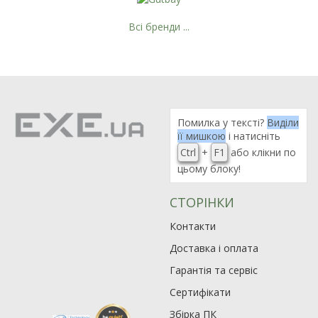
Всі бренди ...
Помилка у тексті?
Виділи
її мишкою
і натисніть
Ctrl
+
F1
або клікни по
цьому блоку!
СТОРІНКИ
Контакти
Доставка і оплата
Гарантія та сервіс
Сертифікати
Збірка ПК