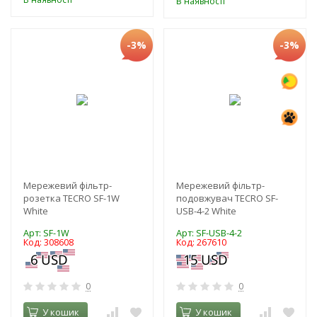
В наявності
-3%
-3%
Мережевий фільтр-
Мережевий фільтр-
розетка TECRO SF-1W
подовжувач TECRO SF-
White
USB-4-2 White
Арт: SF-1W
Арт: SF-USB-4-2
Код: 308608
Код: 267610
0
0
У кошик
У кошик