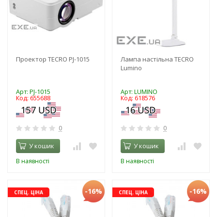
Проектор TECRO PJ-1015
Лампа настільна TECRO
Lumino
Арт: PJ-1015
Арт: LUMINO
Код: 655688
Код: 618576
0
0
У кошик
У кошик
В наявності
В наявності
-16%
-16%
СПЕЦ. ЦІНА
СПЕЦ. ЦІНА