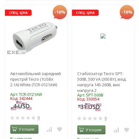
-16%
-16%
СПЕЦ. ЦІНА
СПЕЦ. ЦІНА
Автомобільний зарядний
Стабілізатор Tecro SPT-
пристрій Tecro (1USBх
500B, 500 VA (300 Вт), вхід.
2.1A) White (TCR-0121AW)
напруга 145-260В, вих
напруга 2
Арт: TCR-0121AW
Арт: SPT-500B
Код: 342444
Код: 330054
0
0
У кошик
У кошик
В наявності