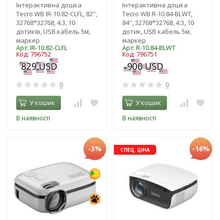
Інтерактивна дошка
Інтерактивна дошка
Tecro WB IR-10.82-CLFL, 82'',
Tecro WB R-10.84-BLWT,
32768*32768, 4:3, 10
84'', 32768*32768, 4:3, 10
дотиків, USB кабель 5м,
дотик, USB кабель 5м,
маркер
маркер
Арт: IR-10.82-CLFL
Арт: R-10.84-BLWT
Код: 796752
Код: 796751
0
0
У кошик
У кошик
В наявності
В наявності
-3%
-16%
СПЕЦ. ЦІНА