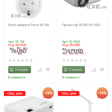
Реле напруги Tecro SF-7W
Проектор TECRO PJ-1023
Арт: SF-7W
Арт: PJ-1023
Код: 681008
Код: 655689
0
0
У кошик
У кошик
В наявності
В наявності
-16%
-16%
СПЕЦ. ЦІНА
СПЕЦ. ЦІНА