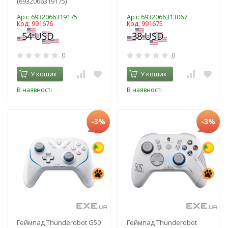
(6932066319175)
Арт: 6932066319175
Арт: 6932066313067
Код: 991676
Код: 991675
0
0
У кошик
У кошик
В наявності
В наявності
-3%
-3%
Геймпад Thunderobot G50
Геймпад Thunderobot