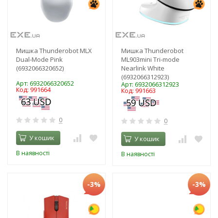
Мишка Thunderobot MLX
Мишка Thunderobot
Dual-Mode Pink
ML903mini Tri-mode
(6932066320652)
Nearlink White
(6932066312923)
Арт: 6932066320652
Арт: 6932066312923
Код: 991664
Код: 991663
0
0
У кошик
У кошик
В наявності
В наявності
-3%
-3%