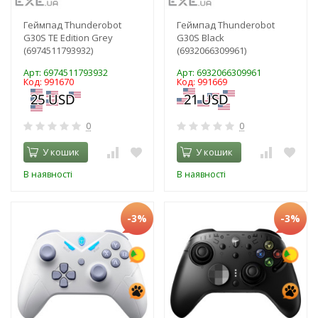
Геймпад Thunderobot
Геймпад Thunderobot
G30S TE Edition Grey
G30S Black
(6974511793932)
(6932066309961)
Арт: 6974511793932
Арт: 6932066309961
Код: 991670
Код: 991669
0
0
У кошик
У кошик
В наявності
В наявності
-3%
-3%