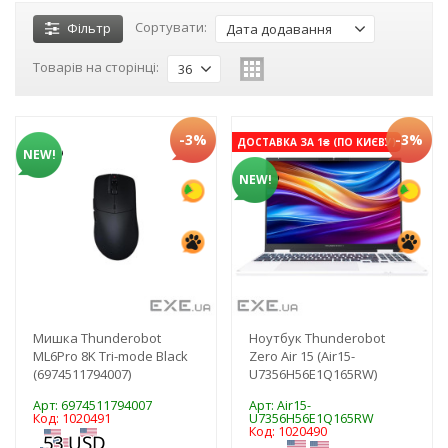
Сортувати:
Фільтр
Дата додавання
Товарів на сторінці:
36
-3%
-3%
ДОСТАВКА ЗА 1₴ (ПО КИЄВУ)
NEW!
NEW!
Мишка Thunderobot
Ноутбук Thunderobot
ML6Pro 8K Tri-mode Black
Zero Air 15 (Air15-
(6974511794007)
U7356H56E1Q165RW)
Арт: 6974511794007
Арт: Air15-
Код: 1020491
U7356H56E1Q165RW
Код: 1020490