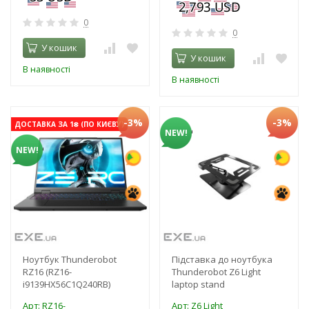
0
0
У кошик
У кошик
В наявності
В наявності
-3%
-3%
ДОСТАВКА ЗА 1₴ (ПО КИЄВУ)
NEW!
NEW!
Ноутбук Thunderobot
Підставка до ноутбука
RZ16 (RZ16-
Thunderobot Z6 Light
i9139HX56C1Q240RB)
laptop stand
Арт: RZ16-
Арт: Z6 Light