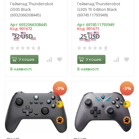
Геймпад Thunderobot
Геймпад Thunderobot
G50S Black
G30S TE Edition Black
(6932066308445)
(6974511793949)
Арт: 6932066308445
Арт: 6974511793949
Код: 991672
Код: 991671
0
0
У кошик
У кошик
В наявності
В наявності
-3%
-3%