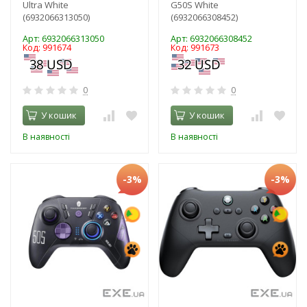
Ultra White
G50S White
(6932066313050)
(6932066308452)
Арт: 6932066313050
Арт: 6932066308452
Код: 991674
Код: 991673
0
0
У кошик
У кошик
В наявності
В наявності
-3%
-3%