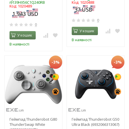
i9139HX56C1Q240RB
Код: 1020488
Код: 1020489
0
0
У кошик
У кошик
В наявності
В наявності
-3%
-3%
Геймпад Thunderobot G80
Геймпад Thunderobot G50
ThunderSwap White
Ultra Black (6932066313067)