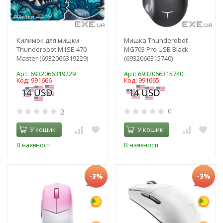
Килимок для мишки
Мишка Thunderobot
Thunderobot M1SE-470
MG703 Pro USB Black
Master (6932066319229)
(6932066315740)
Арт: 6932066319229
Арт: 6932066315740
Код: 991666
Код: 991665
0
0
У кошик
У кошик
В наявності
В наявності
-3%
-3%