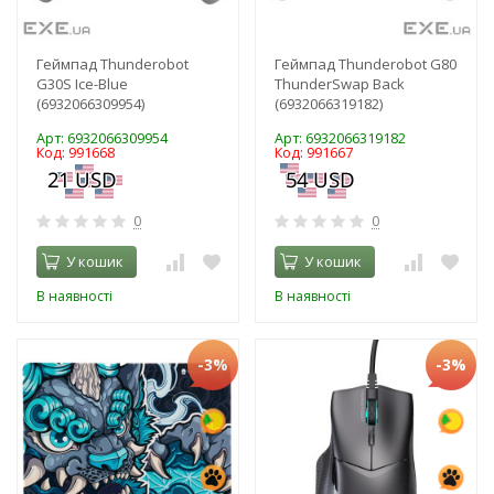
Геймпад Thunderobot
Геймпад Thunderobot G80
G30S Ice-Blue
ThunderSwap Back
(6932066309954)
(6932066319182)
Арт: 6932066309954
Арт: 6932066319182
Код: 991668
Код: 991667
0
0
У кошик
У кошик
В наявності
В наявності
-3%
-3%