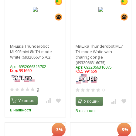
Мишка Thunderobot
Мишка Thunderobot ML7
ML903mini 8K Tri-mode
Tri-mode White with
White (6932066315702)
charing dongle
(6932066316075)
Арт: 6932066315702
Арт: 6932066316075
Код: 991660
Код: 991659
0
0
У кошик
У кошик
В наявності
В наявності
-3%
-3%