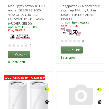
Маршрутизатор TP-LINK
Бездротовий мережевий
Archer GE800 BE19000,
адаптер TP-Link, Archer
4x2.5GE LAN, 1x10GE
TX50 UH TP-LINK Archer
LAN/WAN, 1xSFP+ LAN/W
TX50UH
Арт: Archer TX50UH
(ARCHER-GE800)
Код: 991376
Арт: ARCHER-GE800
Код: 992921
0
0
У кошик
У кошик
В наявності
В наявності
-3%
-3%
ДОСТАВКА ЗА 1₴ (ПО КИЄВУ)