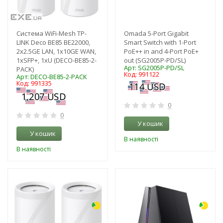
Система WiFi-Mesh TP-
Omada 5-Port Gigabit
LINK Deco BE85 BE22000,
Smart Switch with 1-Port
2x2.5GE LAN, 1x10GE WAN,
PoE++ in and 4-Port PoE+
1xSFP+, 1xU (DECO-BE85-2-
out (SG2005P-PD/SL)
Арт: SG2005P-PD/SL
PACK)
Код: 991122
Арт: DECO-BE85-2-PACK
Код: 991335
0
0
У кошик
У кошик
В наявності
В наявності
-3%
-3%