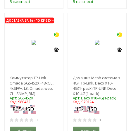
В наявності
В наявності
-3%
-3%
ДОСТАВКА ЗА 1₴ (ПО КИЄВУ)
Коммутатор TP-Link
Домашня Mesh система з
Omada SG5452X (48xGE,
4G+ Tp-Link, Deco X10-
4xSFP+, L3, Omada, web,
4G(1- pack) TP-LINK Deco
CLI, SNMP, RM)
X10-4G(1-pack)
Арт: SG5452X
Арт: Deco X10-4G(1-pack)
Код: 980432
Код: 979124
0
0
У кошик
У кошик