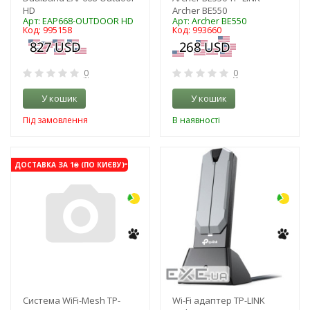
HD
Archer BE550
Арт: EAP668-OUTDOOR HD
Арт: Archer BE550
Код: 995158
Код: 993660
0
0
У кошик
У кошик
Під замовлення
В наявності
-3%
-3%
ДОСТАВКА ЗА 1₴ (ПО КИЄВУ)
Система WiFi-Mesh TP-
Wi-Fi адаптер TP-LINK