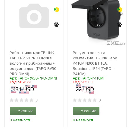
Робот-пилосмок TP-LINK
Розумна розетка
TAPO RV 50 PRO OMNI з
компактна TP-LINK Tapo
вологим прибиранням +
P410M N300 BT 16A,
розумна док- (TAPO-RV50-
Зовнішня, IP54 (TAPO-
PRO-OMNI)
P410M)
Арт: TAPO-RV50-PRO-OMNI
Арт: TAPO-P410M
Код: 987629
Код: 985131
0
0
У кошик
У кошик
В наявності
В наявності