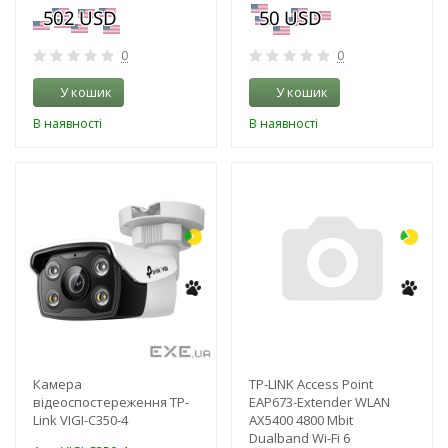
0
0
У кошик
У кошик
В наявності
В наявності
-3%
-3%
NEW!
Камера
TP-LINK Access Point
відеоспостереження TP-
EAP673-Extender WLAN
Link VIGI-C350-4
AX5400 4800 Mbit
Dualband Wi-Fi 6