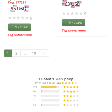
Код: 977231
0
0
У кошик
У кошик
Під замовлення
Під замовлення
1
2
...
19
→
З Вами з 2005 року.