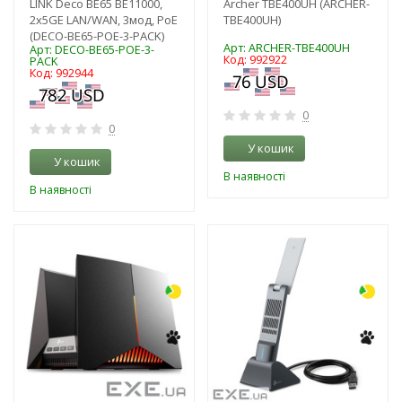
LINK Deco BE65 BE11000,
Archer TBE400UH (ARCHER-
2x5GE LAN/WAN, 3мод, PoE
TBE400UH)
(DECO-BE65-POE-3-PACK)
Арт: ARCHER-TBE400UH
Арт: DECO-BE65-POE-3-
Код: 992922
PACK
Код: 992944
0
0
У кошик
У кошик
В наявності
В наявності
-3%
-3%