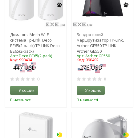
Домашня Mesh Wi-Fi
Бездротовий
система Tp-Link, Deco
маршрутизатор TP-Link,
BE65(2-pa ck) TP-LINK Deco
Archer GE550 TP-LINK
BE65(2-pack)
Archer GE550
Арт: Deco BE65(2-pack)
Арт: Archer GE550
Код: 990494
Код: 990492
0
0
У кошик
У кошик
В наявності
В наявності
-3%
-20%