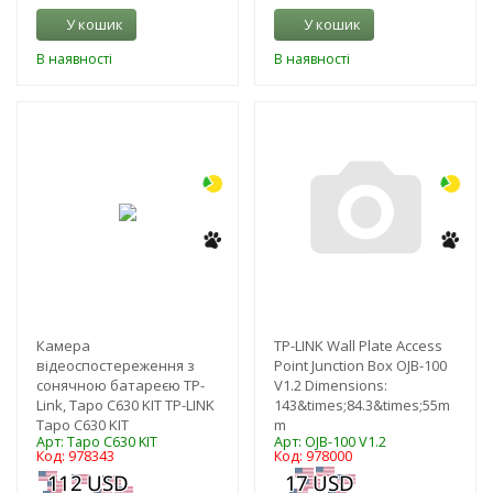
У кошик
У кошик
В наявності
В наявності
-3%
-3%
Камера
TP-LINK Wall Plate Access
відеоспостереження з
Point Junction Box OJB-100
сонячною батареєю TP-
V1.2 Dimensions:
Link, Tapo C630 KIT TP-LINK
143&times;84.3&times;55m
Tapo C630 KIT
m
Арт: Tapo C630 KIT
Арт: OJB-100 V1.2
Код: 978343
Код: 978000