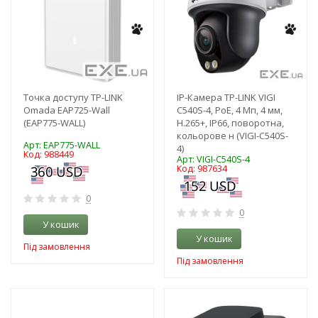
Точка доступу TP-LINK
IP-Камера TP-LINK VIGI
Omada EAP725-Wall
C540S-4, PoE, 4 Мп, 4 мм,
(EAP775-WALL)
H.265+, IP66, поворотна,
кольорове н (VIGI-C540S-
Арт: EAP775-WALL
4)
Код: 988449
Арт: VIGI-C540S-4
Код: 987634
0
0
У кошик
У кошик
Під замовлення
Під замовлення
-3%
-3%