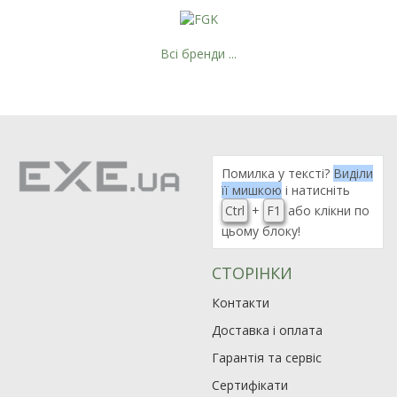
Всі бренди ...
Помилка у тексті?
Виділи
її мишкою
і натисніть
Ctrl
+
F1
або клікни по
цьому блоку!
СТОРІНКИ
Контакти
Доставка і оплата
Гарантія та сервіс
Сертифікати