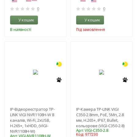
0
0
У кошик
У кошик
В наявності
Під замовлення
-29%
-29%
IP-Відеореєстратор TP-
IP-Камера TP-LINK VIGI
LINK VIGI NVR1108H-W 8
C350-2.8mm, PoE, 5Мп, 2.8
каналів, Wi-Fi, 2xUSB,
мм, H.265+, IP67, Bullet,
H.265+, 1xHDD, (VIGI-
кольорове (VIGI-C350-2.8)
Арт: VIGI-C350-2.8
NVR1108H-W)
Код: 977230
Арт: VIGI-NVR1108H-W