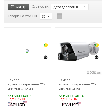
Сортувати:
Фільтр
Дата додавання
Товарів на сторінці:
36
-3%
-3%
NEW!
NEW!
Камера
Камера
відеоспостереження TP-
відеоспостереження TP-
Link VIGI-C440I-2.8
Link VIGI-C340S-4
Арт: VIGI-C440I-2.8
Арт: VIGI-C340S-4
Код: 1017008
Код: 1017007