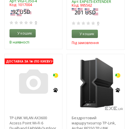
Арт: VIGI-C350-4
Арт: EAP673-EXTENDER
Код: 1017004
Код: 995562
0
0
У кошик
У кошик
В наявності
Під замовлення
-3%
-3%
ДОСТАВКА ЗА 1₴ (ПО КИЄВУ)
TP-LINK WLAN AX3600
Бездротовий
Access Point Wi-Fi 6
маршрутизатор TP-Link,
Dualband EAP668-Outdoor
Archer BE550 TP-LINK