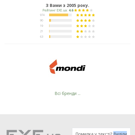
З Вами з 2005 року.
Рейтинг EXE.ua:
4.6
974
90
19
21
Всі бренди ...
63
Помилка у тексті?
Виділи