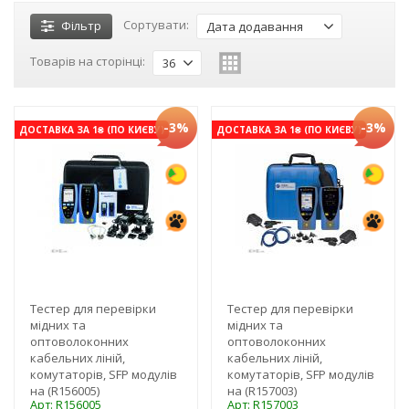
Сортувати:
Фільтр
Дата додавання
Товарів на сторінці:
36
-3%
-3%
ДОСТАВКА ЗА 1₴ (ПО КИЄВУ)
ДОСТАВКА ЗА 1₴ (ПО КИЄВУ)
Тестер для перевірки
Тестер для перевірки
мідних та
мідних та
оптоволоконних
оптоволоконних
кабельних ліній,
кабельних ліній,
комутаторів, SFP модулів
комутаторів, SFP модулів
на (R156005)
на (R157003)
Арт: R156005
Арт: R157003