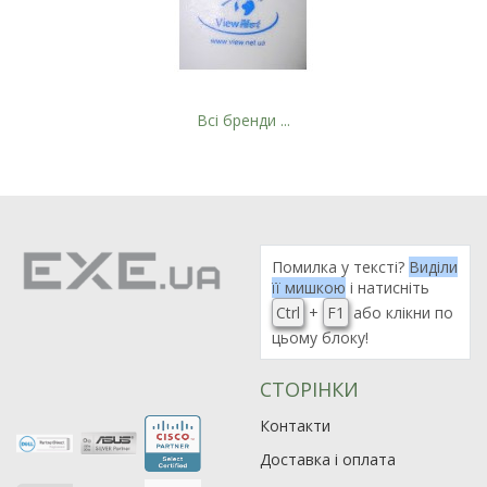
Всі бренди ...
Помилка у тексті?
Виділи
її мишкою
і натисніть
Ctrl
+
F1
або клікни по
цьому блоку!
СТОРІНКИ
Рейтинг EXE.ua:
4.6
Контакти
974
90
Доставка і оплата
19