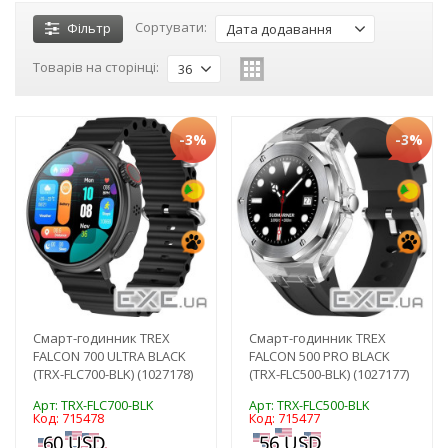
Сортувати:
Фільтр
Дата додавання
Товарів на сторінці:
36
-3%
-3%
Смарт-годинник TREX
Смарт-годинник TREX
FALCON 700 ULTRA BLACK
FALCON 500 PRO BLACK
(TRX-FLC700-BLK) (1027178)
(TRX-FLC500-BLK) (1027177)
Арт: TRX-FLC700-BLK
Арт: TRX-FLC500-BLK
Код: 715478
Код: 715477