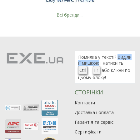
Всі бренди ...
Рейтинг EXE.ua:
4.6
974
Помилка у тексті?
Виділи
90
її мишкою
і натисніть
19
Ctrl
+
F1
або клікни по
21
цьому блоку!
63
СТОРІНКИ
Контакти
Доставка і оплата
Гарантія та сервіс
Сертифікати