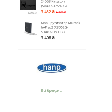
240GB Kingston
(SA400S37/240G)
3 452 ₴
4 121 ₴
Маршрутизатор Mikrotik
hAP ac2 (RBD52G-
5HacD2HnD-TC)
3 408 ₴
Всі бренди ...