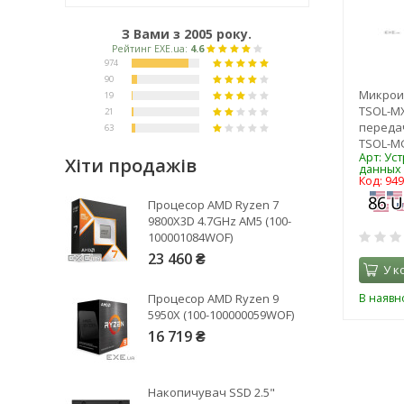
З Вами з 2005 року.
Микрои
TSOL-MX
переда
TSOL-M
Арт: Ус
Хіти продажів
данных
Код: 94
Рейтинг EXE.ua:
4.6
Процесор AMD Ryzen 7
974
9800X3D 4.7GHz AM5 (100-
100001084WOF)
90
23 460 ₴
19
У к
21
В наявно
Процесор AMD Ryzen 9
63
5950X (100-100000059WOF)
16 719 ₴
Накопичувач SSD 2.5"