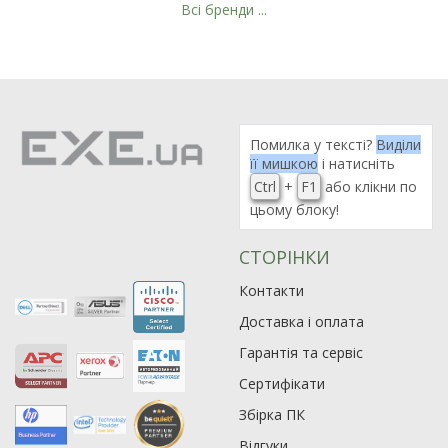
Всі бренди ...
Рейтинг EXE.ua:
4.6
974
90
Помилка у тексті?
Виділи
19
її мишкою
і натисніть
21
Ctrl
+
F1
або клікни по
цьому блоку!
63
СТОРІНКИ
Контакти
Доставка і оплата
Гарантія та сервіс
Сертифікати
Збірка ПК
Відгуки