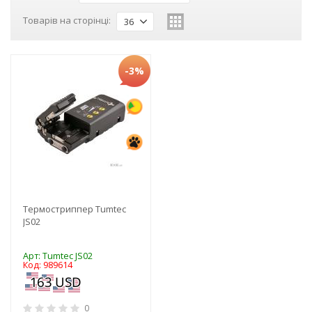
Товарів на сторінці:
36
-3%
Термостриппер Tumtec
JS02
Арт: Tumtec JS02
Код: 989614
0