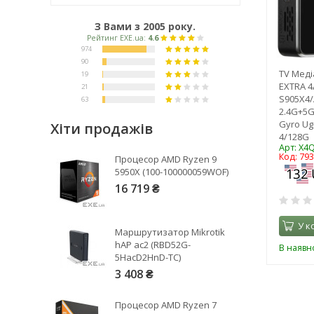
З Вами з 2005 року.
TV Меді
EXTRA 4
S905X4/
2.4G+5G
Gyro Ug
Хіти продажів
4/128G
Арт: X4
Рейтинг EXE.ua:
4.6
Код: 79
Процесор AMD Ryzen 9
974
5950X (100-100000059WOF)
90
16 719 ₴
19
21
У к
Маршрутизатор Mikrotik
63
hAP ac2 (RBD52G-
В наявно
5HacD2HnD-TC)
3 408 ₴
Процесор AMD Ryzen 7