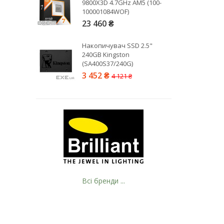
9800X3D 4.7GHz AM5 (100-
100001084WOF)
23 460 ₴
Накопичувач SSD 2.5"
240GB Kingston
(SA400S37/240G)
3 452 ₴
4 121 ₴
Всі бренди ...