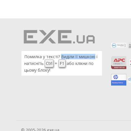
Помилка у тексті?
Виділи її мишкою
і
натисніть
Ctrl
+
F1
або клікни по
цьому блоку!
© 2005-2026 exe.ua