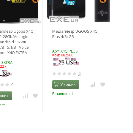
аплеєр Ugoos X4Q
Медіаплеєр UGOOS X4Q
/128Gb/Amlogic
Plus 4/64GB
Android 11/WiFi
/BT 5.1/BT Voice
Арт: X4Q PLUS
oos X4Q EXTRA
Код: 682566
Q EXTRA
3227
0
У кошик
0
В наявності
ошик
сті