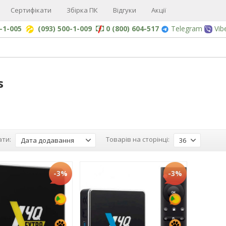
Сертифікати
Збірка ПК
Відгуки
Акції
0-1-005
(093) 500-1-009
0 (800) 604-517
Telegram
Vib
s
ти:
Товарів на сторінці:
Дата додавання
36
-3%
-3%