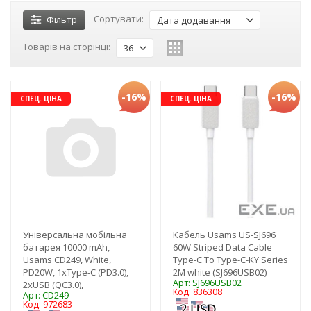
Сортувати:
Фільтр
Дата додавання
Товарів на сторінці:
36
-16%
-16%
СПЕЦ. ЦІНА
СПЕЦ. ЦІНА
Універсальна мобільна
Кабель Usams US-SJ696
батарея 10000 mAh,
60W Striped Data Cable
Usams CD249, White,
Type-C To Type-C-KY Series
PD20W, 1xType-C (PD3.0),
2M white (SJ696USB02)
Арт: SJ696USB02
2xUSB (QC3.0),
Код: 836308
Арт: CD249
Код: 972683