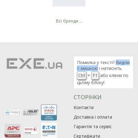
Всі бренди ...
Рейтинг EXE.ua:
4.6
974
Помилка у тексті?
Виділи
90
її мишкою
і натисніть
19
Ctrl
+
F1
або клікни по
21
цьому блоку!
63
СТОРІНКИ
Контакти
Доставка і оплата
Гарантія та сервіс
Сертифікати