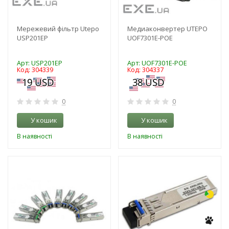
Мережевий фільтр Utepo
Медиаконвертер UTEPO
USP201EP
UOF7301E-POE
Арт: USP201EP
Арт: UOF7301E-POE
Код: 304339
Код: 304337
0
0
У кошик
У кошик
В наявності
В наявності
-3%
-3%