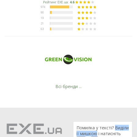
Всі бренди ...
Помилка у тексті?
Виділи
її мишкою
і натисніть