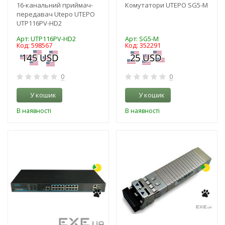
16-канальний приймач-
Комутатори UTEPO SG5-M
передавач Utepo UTEPO
UTP116PV-HD2
Арт: UTP116PV-HD2
Арт: SG5-M
Код: 598567
Код: 352291
0
0
У кошик
У кошик
В наявності
В наявності
-3%
-3%