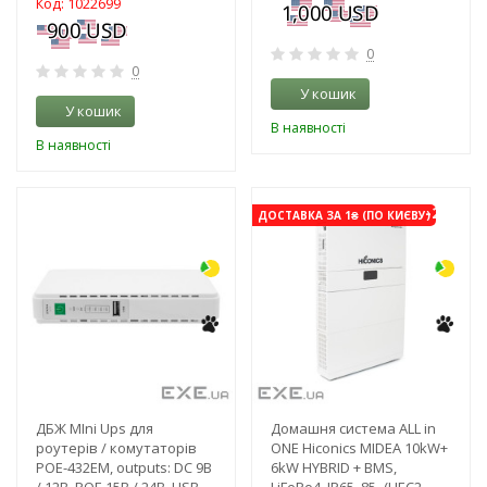
Код: 1022699
0
0
У кошик
У кошик
В наявності
В наявності
-31%
-21%
ДОСТАВКА ЗА 1₴ (ПО КИЄВУ)
ДБЖ MIni Ups для
Домашня система ALL in
роутерів / комутаторів
ONE Hiconics MIDEA 10kW+
POE-432EM, outputs: DC 9В
6kW HYBRID + BMS,
/ 12В, POE 15В / 24В, USB
LiFePo4, IP65, 85- (HEC2-