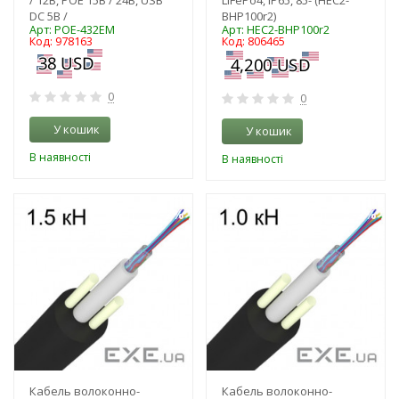
DC 5В /
BHP100r2)
Арт: POE-432EM
Арт: HEC2-BHP100r2
Код: 978163
Код: 806465
0
0
У кошик
У кошик
В наявності
В наявності
-3%
-3%
Кабель волоконно-
Кабель волоконно-