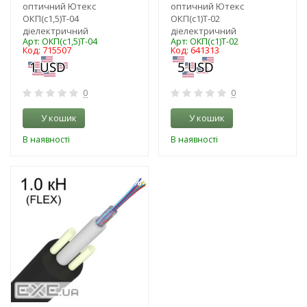
оптичний Ютекс
оптичний Ютекс
ОКП(с1,5)Т-04
ОКП(с1)Т-02
діелектричний
діелектричний
Арт: ОКП(с1,5)Т-04
Арт: ОКП(с1)Т-02
Код: 715507
Код: 641313
0
0
У кошик
У кошик
В наявності
В наявності
-3%