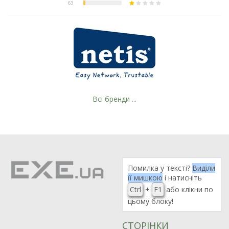
Всі бренди ...
Помилка у тексті?
Виділи
її мишкою
і натисніть
Ctrl
+
F1
або клікни по
цьому блоку!
СТОРІНКИ