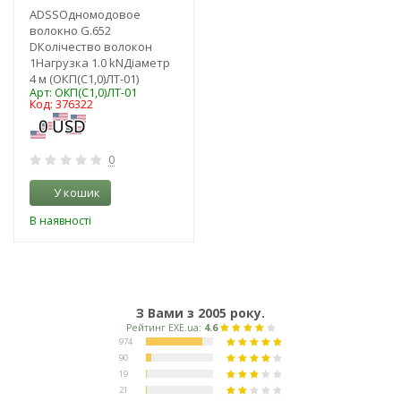
ADSSОдномодовое
волокно G.652
DКолічество волокон
1Нагрузка 1.0 kNДіаметр
4 м (ОКП(С1,0)ЛТ-01)
Арт: ОКП(С1,0)ЛТ-01
Код: 376322
0
У кошик
В наявності
З Вами з 2005 року.