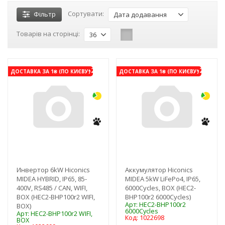
Сортувати:
Фільтр
Дата додавання
Товарів на сторінці:
36
-21%
-21%
ДОСТАВКА ЗА 1₴ (ПО КИЄВУ)
ДОСТАВКА ЗА 1₴ (ПО КИЄВУ)
Инвертор 6kW Hiconics
Аккумулятор Hiconics
MIDEA HYBRID, IP65, 85-
MIDEA 5kW LiFePo4, IP65,
400V, RS485 / CAN, WIFI,
6000Cycles, BOX (HEC2-
BOX (HEC2-BHP100r2 WIFI,
BHP100r2 6000Cycles)
Арт: HEC2-BHP100r2
BOX)
6000Cycles
Арт: HEC2-BHP100r2 WIFI,
Код: 1022698
BOX