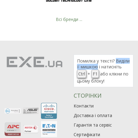
Всі бренди ...
Рейтинг EXE.ua:
4.6
974
Помилка у тексті?
Виділи
90
її мишкою
і натисніть
19
Ctrl
+
F1
або клікни по
21
цьому блоку!
63
СТОРІНКИ
Контакти
Доставка і оплата
Гарантія та сервіс
Сертифікати