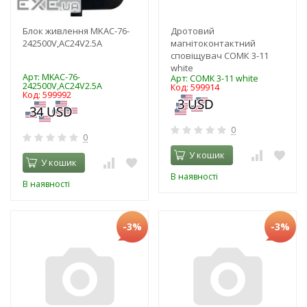
Блок живлення MKAC-76-
Дротовий
242500V,AC24V2.5A
магнітоконтактний
сповіщувач СОМК 3-11
white
Арт: MKAC-76-
Арт: СОМК 3-11 white
242500V,AC24V2.5A
Код: 599914
Код: 599992
0
0
У кошик
У кошик
В наявності
В наявності
-3%
-3%