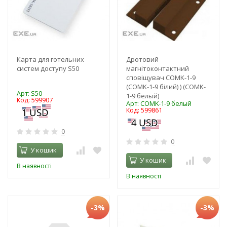
Карта для готельних
Дротовий
систем доступу S50
магнітоконтактний
сповіщувач COMK-1-9
(COMK-1-9 білий) ) (COMK-
Арт: S50
1-9 белый)
Код: 599907
Арт: COMK-1-9 белый
Код: 599861
0
0
У кошик
У кошик
В наявності
В наявності
-3%
-3%