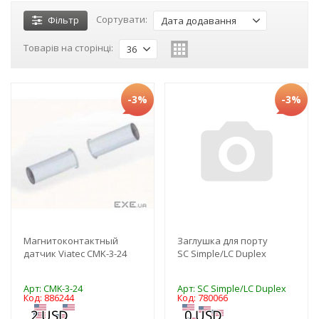
Сортувати:
Фільтр
Дата додавання
Товарів на сторінці:
36
-3%
-3%
Магнитоконтактный
Заглушка для порту
датчик Viatec CMK-3-24
SC Simple/LC Duplex
Арт: CMK-3-24
Арт: SC Simple/LC Duplex
Код: 886244
Код: 780066