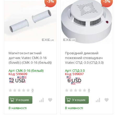
-3%
-3%
Магнітоконтактний
Провідний димовий
датчик Viatec CMK-3-16
пожежний сповіщувач
(білий) ) (CMK-3-16 (белый))
Viatec СПД -3.0 (СПД-3.0)
Арт: CMK-3-16 (белый)
Арт: СПД-3.0
Код: 599699
Код: 599697
0
0
У кошик
У кошик
В наявності
В наявності