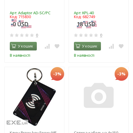
Арт: Adaptor AD-SC/PC
Арт: KPL-40
Код: 715830
Код: 682749
0
0
У кошик
У кошик
В наявності
В наявності
-3%
-3%
Ключ Proxy key Epoxy MF
Стяжка кабельна 4х150