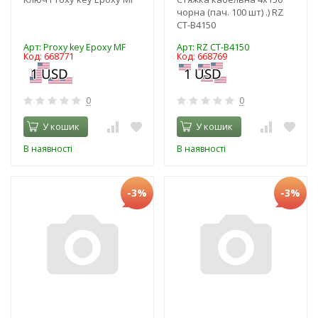
чорна (пач. 100 шт) .) RZ
CT-B4150
Арт: Proxy key Epoxy MF
Арт: RZ CT-B4150
Код: 668771
Код: 668769
0
0
У кошик
У кошик
В наявності
В наявності
-3%
-3%