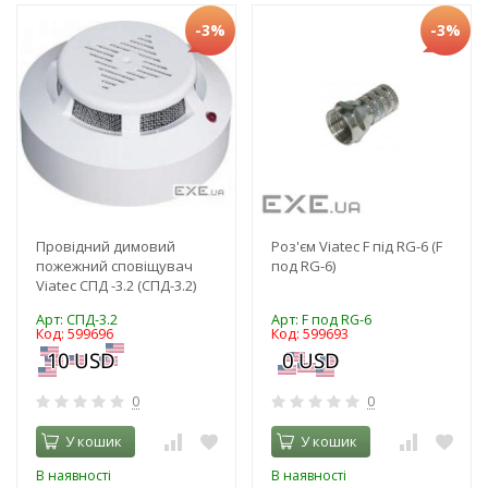
-3%
-3%
Провідний димовий
Роз'єм Viatec F під RG-6 (F
пожежний сповіщувач
под RG-6)
Viatec СПД -3.2 (СПД-3.2)
Арт: СПД-3.2
Арт: F под RG-6
Код: 599696
Код: 599693
0
0
У кошик
У кошик
В наявності
В наявності