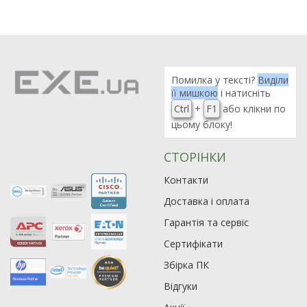
Помилка у тексті?
Виділи
її мишкою
і натисніть
Ctrl
+
F1
або клікни по
цьому блоку!
СТОРІНКИ
Контакти
Доставка і оплата
Гарантія та сервіс
Сертифікати
Збірка ПК
Відгуки