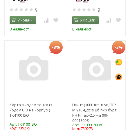
0
0
У кошик
У кошик
В наявності
В наявності
-3%
-3%
Карта з кодом тонка (з
Гвинт (1000 шт. в уп) TEX-
кодом UID на корпусі )
M 9TL 4,2х19 цб пкр бурт
TK4100 ISO
PH t-max=2,5 мм (99-
00018098)
Арт: TK4100 ISO
Арт: 99-00018098
Код: 739275
Код: 739273