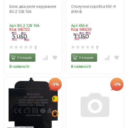
Блок два реле керування
Сполучна коробка КМ -4
BS-2 12В 10А
(КМ-4)
Арт: BS-2 12В 10А
Арт: КМ-4
Код: 642722
Код: 640220
0
0
У кошик
У кошик
В наявності
В наявності
-3%
-3%