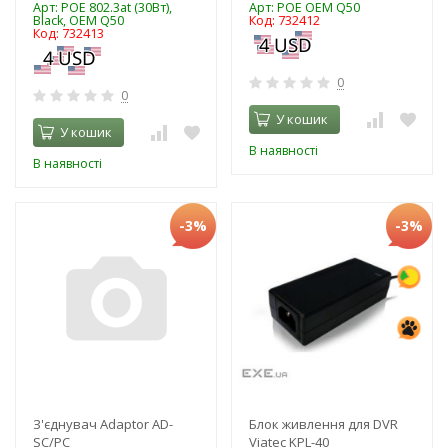
Арт: POE 802.3at (30Вт),
Арт: POE OEM Q50
Black, OEM Q50
Код: 732412
Код: 732413
0
0
У кошик
У кошик
В наявності
В наявності
-3%
-3%
З'єднувач Adaptor AD-
Блок живлення для DVR
SC/PC
Viatec KPL-40