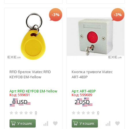
-3%
-3%
RFID брелок Viatec RFID
Кнопка тривоги Viatec
KEYFOB EM-Yellow
ART-483P
Арт: RFID KEYFOB EM-Yellow
Арт: ART-483P
Код: 599691
Код: 599689
0
0
У кошик
У кошик