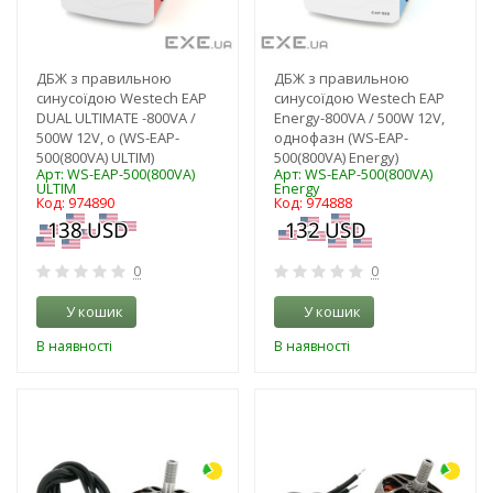
ДБЖ з правильною
ДБЖ з правильною
синусоїдою Westech EAP
синусоїдою Westech EAP
DUAL ULTIMATE -800VA /
Energy-800VA / 500W 12V,
500W 12V, о (WS-EAP-
однофазн (WS-EAP-
500(800VA) ULTIM)
500(800VA) Energy)
Арт: WS-EAP-500(800VA)
Арт: WS-EAP-500(800VA)
ULTIM
Energy
Код: 974890
Код: 974888
0
0
У кошик
У кошик
В наявності
В наявності
-3%
-3%