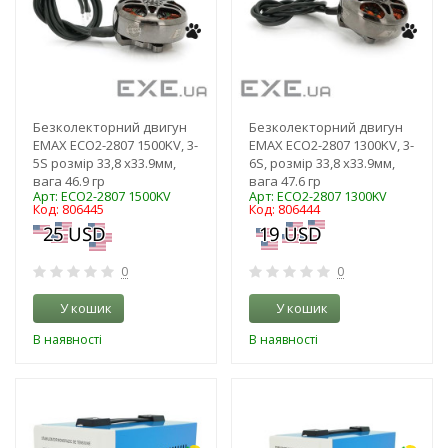
Безколекторний двигун
Безколекторний двигун
EMAX ECO2-2807 1500KV, 3-
EMAX ECO2-2807 1300KV, 3-
5S розмір 33,8 х33.9мм,
6S, розмір 33,8 х33.9мм,
вага 46.9 гр
вага 47.6 гр
Арт: ECO2-2807 1500KV
Арт: ECO2-2807 1300KV
Код: 806445
Код: 806444
0
0
У кошик
У кошик
В наявності
В наявності
-17%
-16%