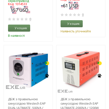
сервопривод
Код: 1014533
0
0
У кошик
У кошик
Наявність уточнюйте
В наявності
-18%
-19%
ДБЖ з правильною
ДБЖ з правильною
синусоїдою Westech EAP
синусоїдою Westech EAP
DUAL ULTIMATE -500VA /
ULTIMATE-2000VA / 1200W