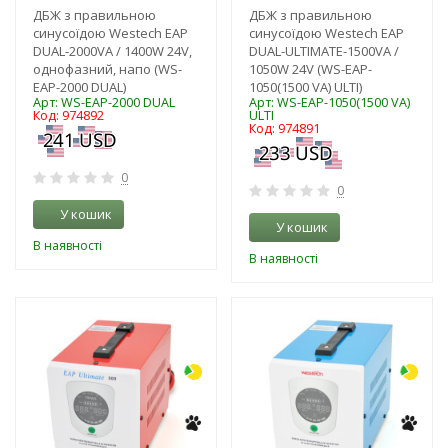
ДБЖ з правильною
ДБЖ з правильною
синусоїдою Westech EAP
синусоїдою Westech EAP
DUAL-2000VA / 1400W 24V,
DUAL-ULTIMATE-1500VA /
однофазний, напо (WS-
1050W 24V (WS-EAP-
EAP-2000 DUAL)
1050(1500 VA) ULTI)
Арт: WS-EAP-2000 DUAL
Арт: WS-EAP-1050(1500 VA)
Код: 974892
ULTI
Код: 974891
0
0
У кошик
У кошик
В наявності
В наявності
-19%
-19%