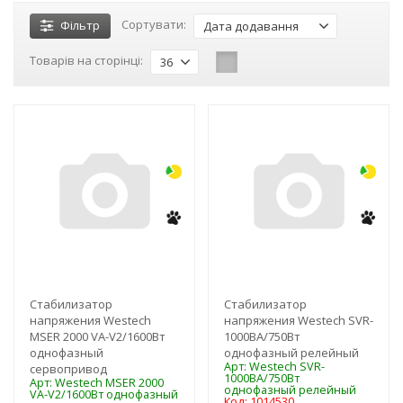
Сортувати:
Фільтр
Дата додавання
Товарів на сторінці:
36
-3%
-3%
NEW!
NEW!
Стабилизатор
Стабилизатор
напряжения Westech
напряжения Westech SVR-
MSER 2000 VA-V2/1600Вт
1000ВA/750Вт
однофазный
однофазный релейный
Арт: Westech SVR-
сервопривод
1000ВA/750Вт
Арт: Westech MSER 2000
однофазный релейный
VA-V2/1600Вт однофазный
Код: 1014530