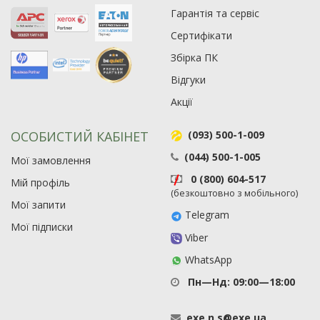
19
Гарантія та сервіс
21
Сертифікати
63
Збірка ПК
Відгуки
Акції
ОСОБИСТИЙ КАБІНЕТ
(093) 500-1-009
(044) 500-1-005
Мої замовлення
0 (800) 604-517
Мій профіль
(безкоштовно з мобільного)
Мої запити
Telegram
Мої підписки
Viber
WhatsApp
Пн—Нд: 09:00—18:00
exe
.
n
.
s
@
exe
.
ua