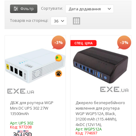
Сортувати:
Фільтр
Дата додавання
Товарів на сторінці:
36
-3%
-3%
СПЕЦ. ЦІНА
ДБЖ для роутера WGP
Джерело безперебійного
Mini DC UPS 302 27W
живлення для роутера
13500mAh
WGP WGP512A, Black,
31200 mAh (115.44Wh),
Арт: UPS 302
4xDC (12V/1A),
Код: 977208
Арт: WGP512A
Код: 774697