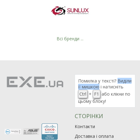
Всі бренди ...
Помилка у тексті?
Виділи
її мишкою
і натисніть
Ctrl
+
F1
або клікни по
цьому блоку!
СТОРІНКИ
Рейтинг EXE.ua:
4.6
Контакти
974
Доставка і оплата
90