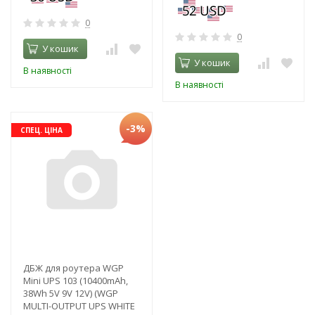
0
0
У кошик
У кошик
В наявності
В наявності
-3%
СПЕЦ. ЦІНА
ДБЖ для роутера WGP
Mini UPS 103 (10400mAh,
38Wh 5V 9V 12V) (WGP
MULTI-OUTPUT UPS WHITE