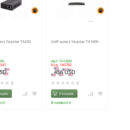
юз Yeastar TA200
VoIP-шлюз Yeastar TA1600
200
Арт: TA1600
8347
Код: 140782
0
0
ошик
У кошик
сті
В наявності