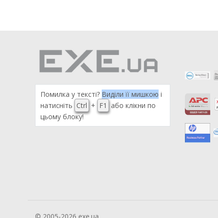
Помилка у тексті?
Виділи її мишкою
і
натисніть
Ctrl
+
F1
або клікни по
цьому блоку!
© 2005-2026 exe.ua