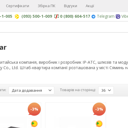
Сертифікати
Збірка ПК
Відгуки
Акції
0-1-005
(093) 500-1-009
0 (800) 604-517
Telegram
Vib
ar
 китайська компанія, виробник і розробник IP-АТС, шлюзів та моду
y Co., Ltd. Штаб-квартира компанії розташована у місті Сяминь н
ти:
Товарів на сторінці:
Дата додавання
36
-3%
-3%