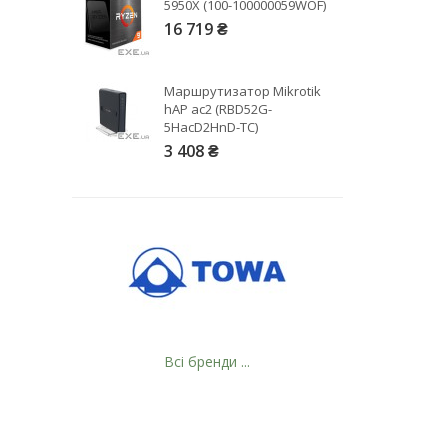
5950X (100-100000059WOF)
16 719 ₴
Маршрутизатор Mikrotik
hAP ac2 (RBD52G-
5HacD2HnD-TC)
3 408 ₴
Всі бренди ...