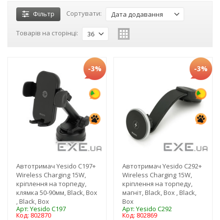
Сортувати:
Фільтр
Дата додавання
Товарів на сторінці:
36
-3%
-3%
Автотримач Yesido C197+
Автотримач Yesido C292+
Wireless Charging 15W,
Wireless Charging 15W,
кріплення на торпеду,
кріплення на торпеду,
клямка 50-90мм, Black, Box
магніт, Black, Box , Black,
, Black, Box
Box
Арт: Yesido C197
Арт: Yesido C292
Код: 802870
Код: 802869