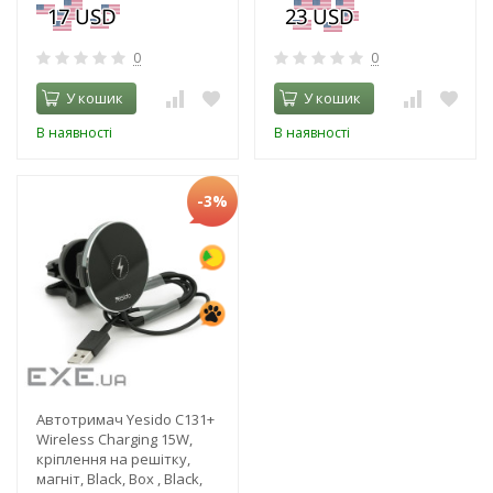
0
0
У кошик
У кошик
В наявності
В наявності
-3%
Автотримач Yesido C131+
Wireless Charging 15W,
кріплення на решітку,
магніт, Black, Box , Black,