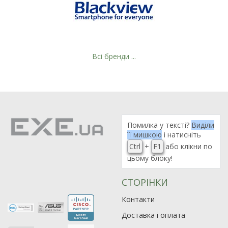
Всі бренди ...
Помилка у тексті?
Виділи
її мишкою
і натисніть
Ctrl
+
F1
або клікни по
цьому блоку!
СТОРІНКИ
Рейтинг EXE.ua:
4.6
Контакти
974
90
Доставка і оплата
19