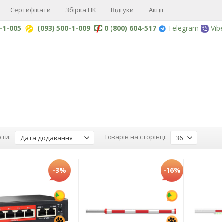
Сертифікати
Збірка ПК
Відгуки
Акції
0-1-005
(093) 500-1-009
0 (800) 604-517
Telegram
Vib
ти:
Товарів на сторінці:
Дата додавання
36
-3%
-16%