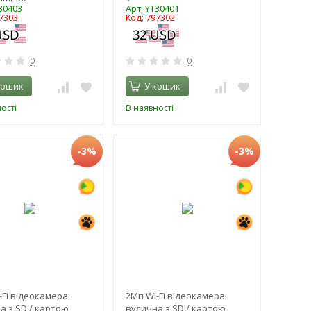
30403
Арт: YT30401
7303
Код: 797302
0
0
кошик
У кошик
ості
В наявності
-3%
-3%
-Fi відеокамера
2Мп Wi-Fi відеокамера
а з SD / картою
вулична з SD / картою