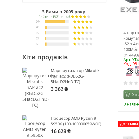
З Вами з 2005 року.
4-порт
комута
-52 з 4
100Мбіт 
(YT44909
Хіти продажів
Арт: YT
Код: 98
Рейтинг EXE.ua:
4.6
Маршрутизатор Mikrotik
974
hAP ac2 (RBD52G-
5HacD2HnD-TC)
90
3 362 ₴
19
У к
21
В наявно
63
Процесор AMD Ryzen 9
5950X (100-100000059WOF)
ДОСТАВКА 
16 628 ₴