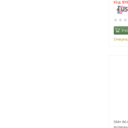
Код: 83
У к
Очікуєть
5Мп Wi-
вулична