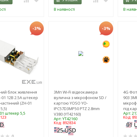
сті
В наявності
В наявн
-3%
-3%
ний блок живлення
3Мп Wi-Fi відеокамера
4G Фото
-01 12В 2.5А штекер
вулична з мікрофоном SD /
903 3МР
1 настінний (ZH-01
картою YOSO YO-
мікроф
5,5)
IPC57D3MP50 PTZ 2.8mm
під кар
-01 штекер 5,5
Арт: 21
V380 (YT42160)
1123
Код: 89
Арт: YT42160
Код: 892834
0