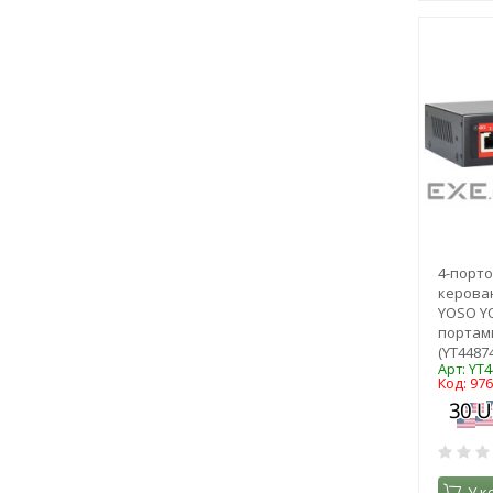
4-порто
керова
YOSO YO
портами
(YT44874
Арт: YT
Код: 97
У к