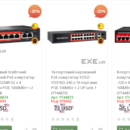
-25%
-25%
вий гігабітний
16-портовий керований
8-порт
ний PoE комутатор
PoE комутатор YOSO
комута
204R-52 з 4
YO316G-240 з 16 портами
-120 з
 POE 1000Мбіт + 2
POE 100Мбіт + 2 UP-Link 1
100Мбі
)
(YT44873)
(YT4487
44874
Арт: YT44873
Арт: YT
6693
Код: 976692
Код: 97
0
0
ошик
У кошик
У 