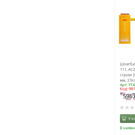
Шлагба
111, AC
стріли 3
мм, 37кг
Арт: YT
Код: 98
У к
В наявно