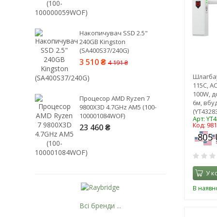
Накопичувач SSD 2.5"
240GB Kingston
(SA400S37/240G)
3 510 ₴
4 191 ₴
Шлагба
115С, A
100W, д
Процесор AMD Ryzen 7
6м, вбу
9800X3D 4.7GHz AM5 (100-
(YT43283
100001084WOF)
Арт: YT
Код: 98
23 460 ₴
У к
В наявно
Всі бренди ...