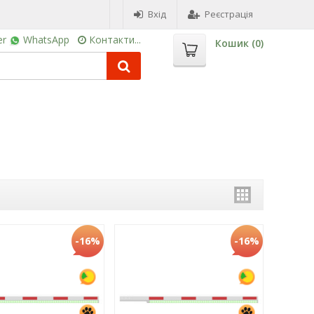
Вхід
Реєстрація
er
WhatsApp
Контакти...
Кошик (
0
)
-16%
-16%