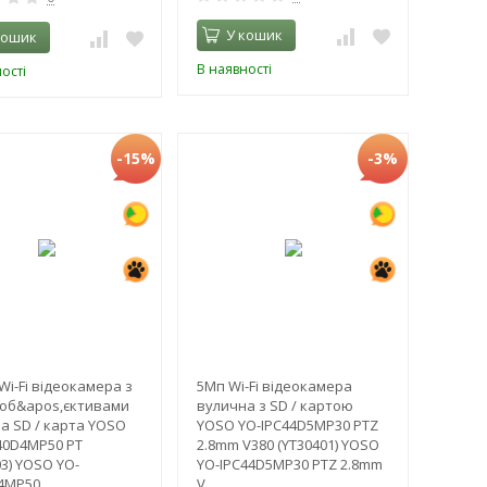
У кошик
кошик
В наявності
ості
-15%
-3%
Wi-Fi відеокамера з
5Мп Wi-Fi відеокамера
об&apos,єктивами
вулична з SD / картою
а SD / карта YOSO
YOSO YO-IPC44D5MP30 PTZ
40D4MP50 PT
2.8mm V380 (YT30401) YOSO
03) YOSO YO-
YO-IPC44D5MP30 PTZ 2.8mm
4MP50
V