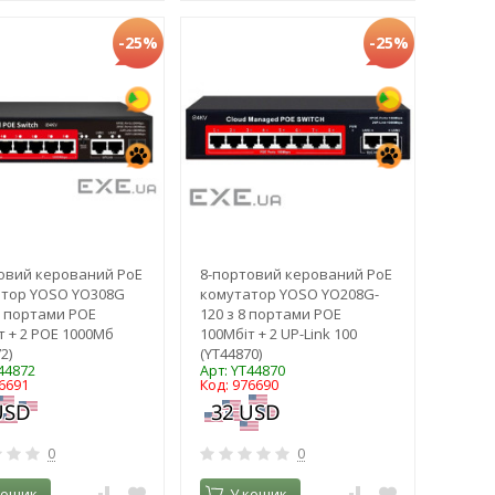
-25%
-25%
овий керований PoE
8-портовий керований PoE
тор YOSO YO308G
комутатор YOSO YO208G-
 6 портами POE
120 з 8 портами POE
т + 2 POE 1000Мб
100Мбіт + 2 UP-Link 100
2)
(YT44870)
44872
Арт: YT44870
6691
Код: 976690
0
0
кошик
У кошик