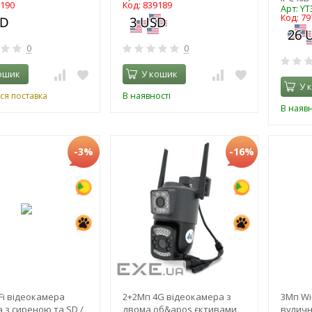
9190
Код: 839189
Арт: YT
Код: 79
0
0
ошик
У кошик
У 
ся поставка
В наявності
В наявн
-3%
-16%
Fi відеокамера
2+2Мп 4G відеокамера з
3Мп Wi
 з сиреною та SD /
двома об&apos,єктивами
вуличн