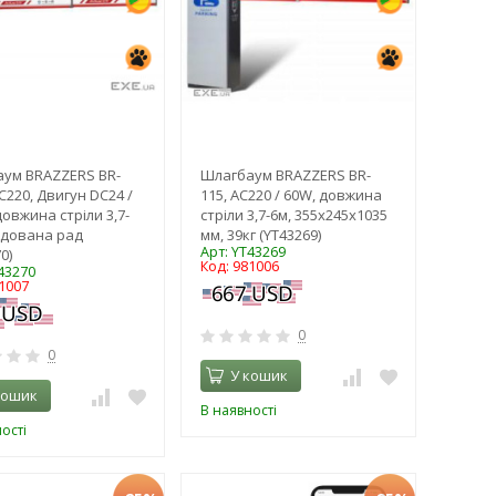
ум BRAZZERS BR-
Шлагбаум BRAZZERS BR-
C220, Двигун DC24 /
115, AC220 / 60W, довжина
довжина стріли 3,7-
стріли 3,7-6м, 355х245х1035
удована рад
мм, 39кг (YT43269)
Арт: YT43269
0)
Код: 981006
43270
1007
0
0
У кошик
кошик
В наявності
ості