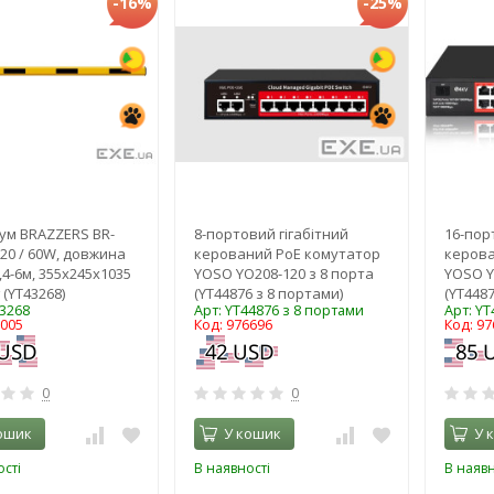
-16%
-25%
ум BRAZZERS BR-
8-портовий гігабітний
16-пор
220 / 60W, довжина
керований PoE комутатор
керова
,4-6м, 355х245х1035
YOSO YO208-120 з 8 порта
YOSO Y
 (YT43268)
(YT44876 з 8 портами)
(YT4487
43268
Арт: YT44876 з 8 портами
Арт: YT
1005
Код: 976696
Код: 97
0
0
ошик
У кошик
У 
сті
В наявності
В наявн