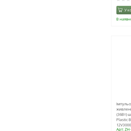
У к
В наявно
Імпуль
живленн
(36Вт) ш
Plastic 
12V3000
Арт: ZH