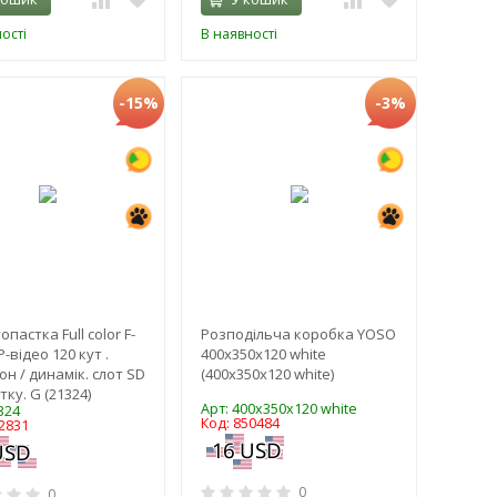
ості
В наявності
-15%
-3%
пастка Full color F-
Розподільча коробка YOSO
-відео 120 кут .
400х350х120 white
он / динамік. слот SD
(400x350x120 white)
тку. G (21324)
Арт: 400x350x120 white
324
Код: 850484
2831
0
0