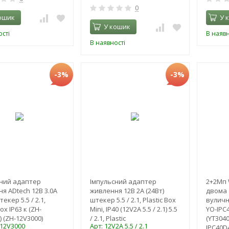
0
ошик
У 
У кошик
сті
В наявн
В наявності
-3%
-3%
сний адаптер
Імпульсний адаптер
2+2Мп 
я ADtech 12В 3.0А
живлення 12В 2А (24Вт)
двома 
текер 5.5 / 2.1,
штекер 5.5 / 2.1, Plastic Box
вуличн
Box IP63 к (ZH-
Mini, IP40 (12V2A 5.5 / 2.1) 5.5
YO-IPC
) (ZH-12V3000)
/ 2.1, Plastic
(YT304
-12V3000
Арт: 12V2A 5.5 / 2.1
IPC40D