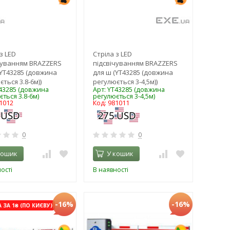
з LED
Стріла з LED
чуванням BRAZZERS
підсвічуванням BRAZZERS
(YT43285 (довжина
для ш (YT43285 (довжина
ться 3.8-6м))
регулюється 3-4,5м))
T43285 (довжина
Арт: YT43285 (довжина
ться 3.8-6м)
регулюється 3-4,5м)
1012
Код: 981011
0
0
кошик
У кошик
ості
В наявності
-16%
-16%
ЗА 1₴ (ПО КИЄВУ)