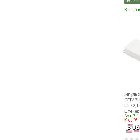
В наявно
Імпульс
CCTV ZH
5,5 / 2,
штекер 
Арт: ZH
Код: 95