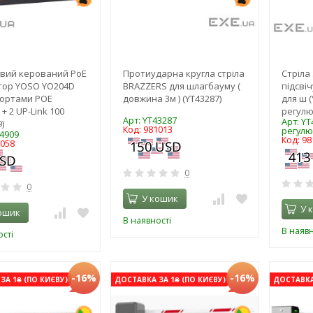
овий керований PoE
Протиударна кругла стріла
Стріла 
тор YOSO YO204D
BRAZZERS для шлагбауму (
підсві
 портами POE
довжина 3м ) (YT43287)
для ш 
+ 2 UP-Link 100
регулює
Арт: YT43287
Арт: Y
)
Код: 981013
регулює
44909
Код: 98
1058
0
0
У кошик
У 
ошик
В наявності
В наявн
сті
-16%
-16%
ЗА 1₴ (ПО КИЄВУ)
ДОСТАВКА ЗА 1₴ (ПО КИЄВУ)
ДОСТАВКА 