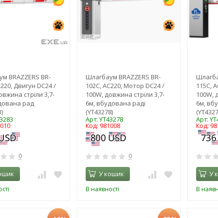
ум BRAZZERS BR-
Шлагбаум BRAZZERS BR-
Шлагба
C220, Двигун DC24 /
102С, AC220, Мотор DC24 /
115С, A
овжина стріли 3,7-
100W, довжина стріли 3,7-
100W, 
дована рад
6м, вбудована раді
6м, вб
)
(YT43278)
(YT4327
43283
Арт: YT43278
Арт: YT
1010
Код: 981008
Код: 98
0
0
ошик
У кошик
У 
сті
В наявності
В наявн