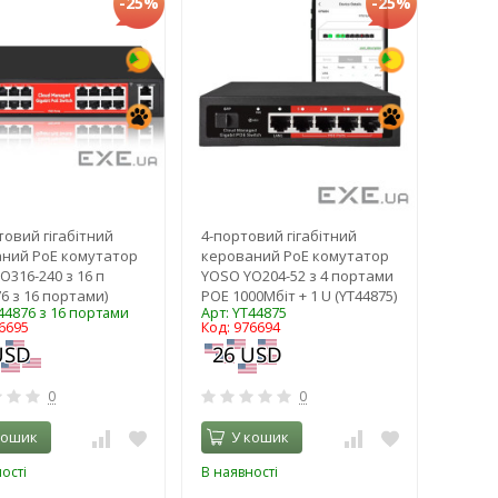
-25%
-25%
товий гігабітний
4-портовий гігабітний
ний PoE комутатор
керований PoE комутатор
O316-240 з 16 п
YOSO YO204-52 з 4 портами
6 з 16 портами)
POE 1000Мбіт + 1 U (YT44875)
44876 з 16 портами
Арт: YT44875
6695
Код: 976694
0
0
кошик
У кошик
ості
В наявності