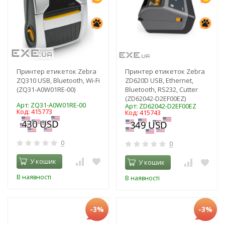
Принтер етикеток Zebra
Принтер етикеток Zebra
ZQ310 USB, Bluetooth, Wi-Fi
ZD620D USB, Ethernet,
(ZQ31-A0W01RE-00)
Bluetooth, RS232, Cutter
(ZD62042-D2EF00EZ)
Арт: ZQ31-A0W01RE-00
Арт: ZD62042-D2EF00EZ
Код: 415773
Код: 415743
0
0
У кошик
У кошик
В наявності
В наявності
-3%
-3%