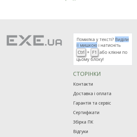
Помилка у тексті?
Виділи
її мишкою
і натисніть
Ctrl
+
F1
або клікни по
цьому блоку!
СТОРІНКИ
Контакти
Доставка і оплата
Гарантія та сервіс
Сертифікати
Збірка ПК
Відгуки