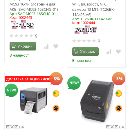
MC93 16-ти слотовий для
WiFi, Bluetooth, NFC,
АКБ (SAC-MC93-16SCHG-01)
камера 13 МП, (TC26BK-
Арт: SAC-MC93-16SCHG-01
11A423-A6)
Код: 1002445
Арт: TC26BK-11A423-A6
Код: 1002444
0
0
У кошик
У кошик
В наявності
В наявності
-3%
-3%
ДОСТАВКА ЗА 1₴ (ПО КИЄВУ)
NEW!
NEW!