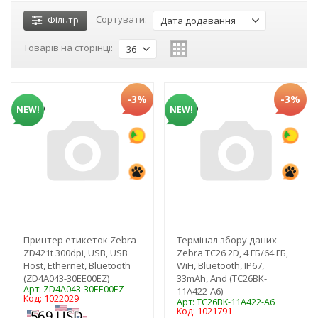
Сортувати:
Фільтр
Дата додавання
Товарів на сторінці:
36
-3%
-3%
NEW!
NEW!
Принтер етикеток Zebra
Термінал збору даних
ZD421t 300dpi, USB, USB
Zebra TC26 2D, 4 ГБ/64 ГБ,
Host, Ethernet, Bluetooth
WiFi, Bluetooth, IP67,
(ZD4A043-30EE00EZ)
33mAh, And (TC26BK-
Арт: ZD4A043-30EE00EZ
11A422-A6)
Код: 1022029
Арт: TC26BK-11A422-A6
Код: 1021791