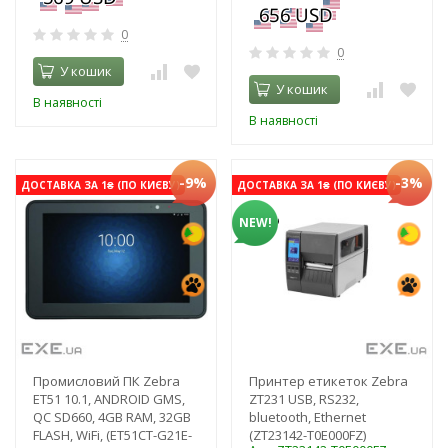
0
0
У кошик
У кошик
В наявності
В наявності
-9%
-3%
ДОСТАВКА ЗА 1₴ (ПО КИЄВУ)
ДОСТАВКА ЗА 1₴ (ПО КИЄВУ)
NEW!
Промисловий ПК Zebra
Принтер етикеток Zebra
ЕТ51 10.1, ANDROID GMS,
ZT231 USB, RS232,
QC SD660, 4GB RAM, 32GB
bluetooth, Ethernet
FLASH, WiFi, (ET51CT-G21E-
(ZT23142-T0E000FZ)