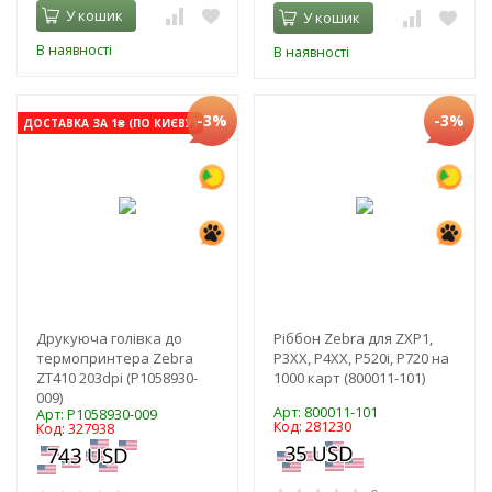
У кошик
У кошик
В наявності
В наявності
-3%
-3%
ДОСТАВКА ЗА 1₴ (ПО КИЄВУ)
Друкуюча голівка до
Ріббон Zebra для ZXP1,
термопринтера Zebra
P3XX, P4XX, P520i, P720 на
ZT410 203dpi (P1058930-
1000 карт (800011-101)
009)
Арт: 800011-101
Арт: P1058930-009
Код: 281230
Код: 327938