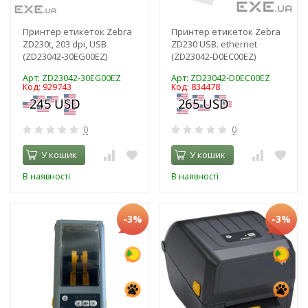
Принтер етикеток Zebra
Принтер етикеток Zebra
ZD230t, 203 dpi, USB
ZD230 USB. ethernet
(ZD23042-30EG00EZ)
(ZD23042-D0EC00EZ)
Арт: ZD23042-30EG00EZ
Арт: ZD23042-D0EC00EZ
Код: 929743
Код: 834478
0
0
У кошик
У кошик
В наявності
В наявності
-3%
-3%