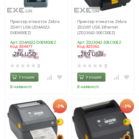
Принтер етикеток Zebra
Принтер етикеток Zebra
ZD411 USB (ZD4A022-
ZD230T USB, Ethernet
D0EM00EZ)
(ZD23042-30EC00EZ)
Арт: ZD4A022-D0EM00EZ
Арт: ZD23042-30EC00EZ
Код: 834477
Код: 825362
0
0
У кошик
У кошик
В наявності
В наявності
-3%
-3%