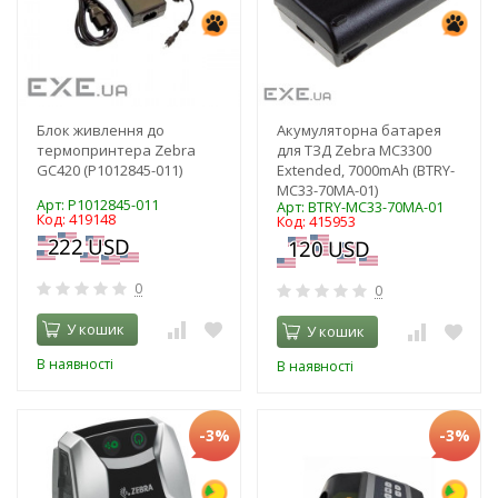
Блок живлення до
Акумуляторна батарея
термопринтера Zebra
для ТЗД Zebra MC3300
GС420 (P1012845-011)
Extended, 7000mAh (BTRY-
MC33-70MA-01)
Арт: P1012845-011
Арт: BTRY-MC33-70MA-01
Код: 419148
Код: 415953
0
0
У кошик
У кошик
В наявності
В наявності
-3%
-3%