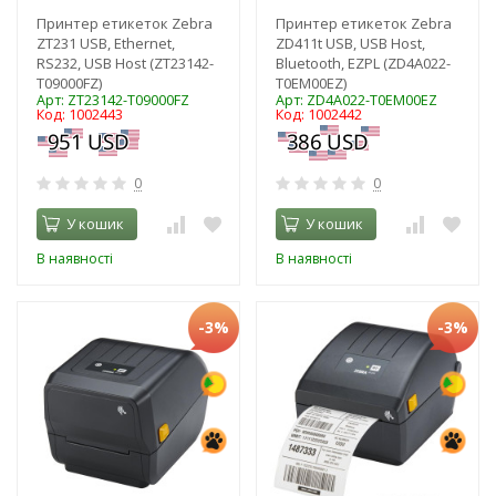
Принтер етикеток Zebra
Принтер етикеток Zebra
ZT231 USB, Ethernet,
ZD411t USB, USB Host,
RS232, USB Host (ZT23142-
Bluetooth, EZPL (ZD4A022-
T09000FZ)
T0EM00EZ)
Арт: ZT23142-T09000FZ
Арт: ZD4A022-T0EM00EZ
Код: 1002443
Код: 1002442
0
0
У кошик
У кошик
В наявності
В наявності
-3%
-3%