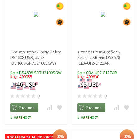
Сканер штрих-коду Zebra
Інтерфейсний кабель
DS4608 USB, black
Zebra USB для DS3678
(DS4608-SR7U2100SGW)
(CBA-UF2-C12ZAR)
Арт: DS4608-SR7U2100SGW
Арт: CBA-UF2-C12ZAR
Код: 409955
Код: 409830
0
0
У кошик
У кошик
В наявності
В наявності
-3%
-3%
ДОСТАВКА ЗА 1₴ (ПО КИЄВУ)