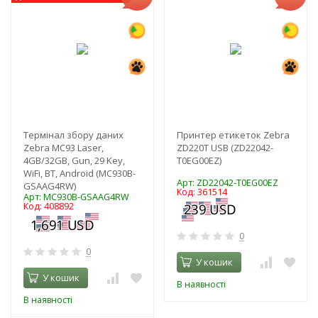
Термінал збору даних
Принтер етикеток Zebra
Zebra МС93 Laser,
ZD220T USB (ZD22042-
4GB/32GB, Gun, 29 Key,
T0EG00EZ)
WiFi, BT, Android (MC930B-
Арт: ZD22042-T0EG00EZ
GSAAG4RW)
Код: 361514
Арт: MC930B-GSAAG4RW
Код: 408892
0
0
У кошик
У кошик
В наявності
В наявності