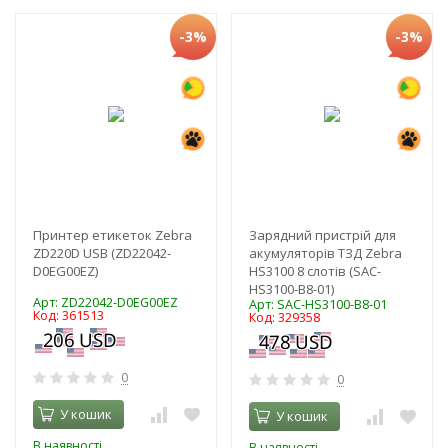
-3%
-3%
Принтер етикеток Zebra
Зарядний пристрій для
ZD220D USB (ZD22042-
акумуляторів ТЗД Zebra
D0EG00EZ)
HS3100 8 слотів (SAC-
HS3100-B8-01)
Арт: ZD22042-D0EG00EZ
Арт: SAC-HS3100-B8-01
Код: 361513
Код: 329358
0
0
У кошик
У кошик
В наявності
В наявності