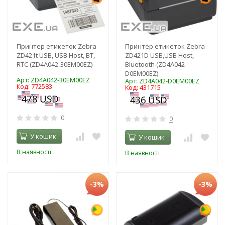
Принтер етикеток Zebra
Принтер етикеток Zebra
ZD421t USB, USB Host, BT,
ZD421D USB,USB Host,
RTC (ZD4A042-30EM00EZ)
Bluetooth (ZD4A042-
D0EM00EZ)
Арт: ZD4A042-30EM00EZ
Арт: ZD4A042-D0EM00EZ
Код: 772583
Код: 431715
0
0
У кошик
У кошик
В наявності
В наявності
-3%
-3%