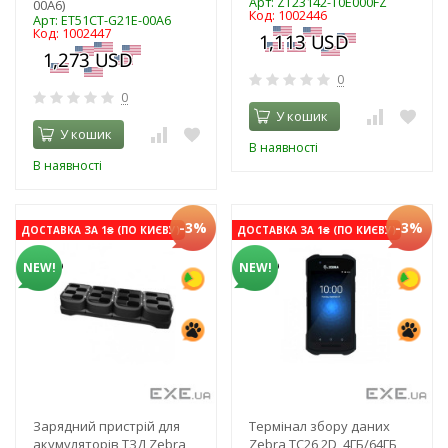
Арт: ZT23142-T0E000FZ
00A6)
Код: 1002446
Арт: ET51CT-G21E-00A6
Код: 1002447
0
0
У кошик
У кошик
В наявності
В наявності
-3%
-3%
ДОСТАВКА ЗА 1₴ (ПО КИЄВУ)
ДОСТАВКА ЗА 1₴ (ПО КИЄВУ)
NEW!
NEW!
Зарядний пристрій для
Термінал збору даних
акумуляторів ТЗД Zebra
Zebra TC26 2D, 4ГБ/64ГБ,