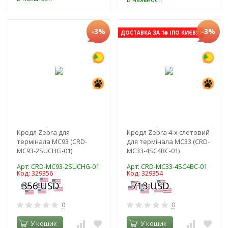
-3%
-3%
ДОСТАВКА ЗА 1₴ (ПО КИЄВУ)
Кредл Zebra для
Кредл Zebra 4-х слотовий
термінала МС93 (CRD-
для термінала МС33 (CRD-
MC93-2SUCHG-01)
MC33-4SC4BC-01)
Арт: CRD-MC93-2SUCHG-01
Арт: CRD-MC33-4SC4BC-01
Код: 329356
Код: 329354
0
0
У кошик
У кошик