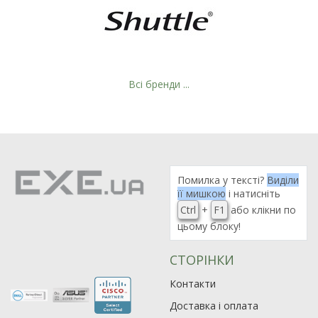
Всі бренди ...
Помилка у тексті?
Виділи
її мишкою
і натисніть
Ctrl
+
F1
або клікни по
цьому блоку!
СТОРІНКИ
Рейтинг EXE.ua:
4.6
Контакти
974
Доставка і оплата
90