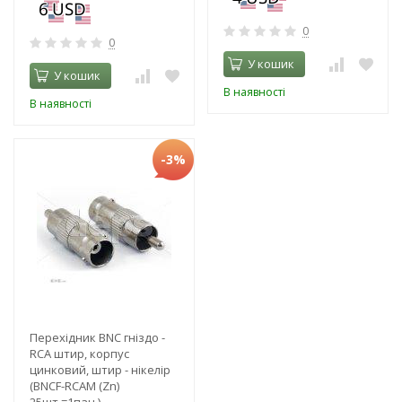
0
0
У кошик
У кошик
В наявності
В наявності
-3%
Перехідник BNC гніздо -
RCA штир, корпус
цинковий, штир - нікелір
(BNCF-RCAM (Zn)
25шт.=1пач )