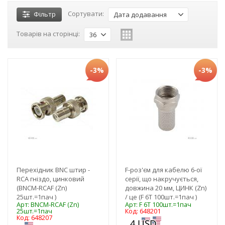
Сортувати:
Фільтр
Дата додавання
Товарів на сторінці:
36
-3%
-3%
Перехідник BNC штир -
F-роз'єм для кабелю 6-ої
RCA гніздо, цинковий
серії, що накручується,
(BNCM-RCAF (Zn)
довжина 20 мм, ЦИНК (Zn)
25шт.=1пач )
/ це (F 6T 100шт.=1пач )
Арт: BNCM-RCAF (Zn)
Арт: F 6T 100шт.=1пач
25шт.=1пач
Код: 648201
Код: 648207