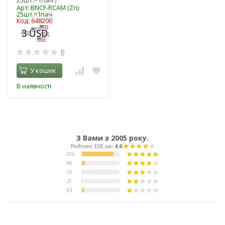
Арт: BNCF-RCAM (Zn)
25шт.=1пач
Код: 648200
0
У кошик
В наявності
З Вами з 2005 року.