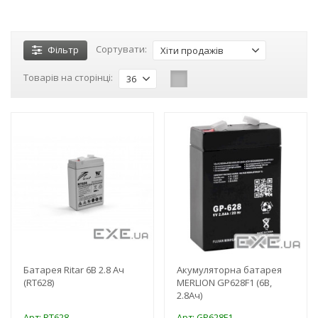
Сортувати:
Фільтр
Хіти продажів
Товарів на сторінці:
36
-3%
-3%
Батарея Ritar 6В 2.8 Ач
Акумуляторна батарея
(RT628)
MERLION GP628F1 (6В,
2.8Ач)
Арт: RT628
Арт: GP628F1