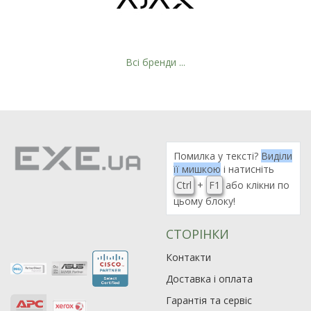
Всі бренди ...
Рейтинг EXE.ua:
4.6
974
Помилка у тексті?
Виділи
її мишкою
і натисніть
90
Ctrl
+
F1
або клікни по
19
цьому блоку!
21
63
СТОРІНКИ
Контакти
Доставка і оплата
Гарантія та сервіс