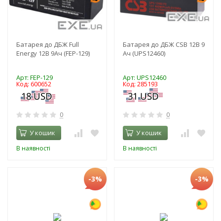
Батарея до ДБЖ Full
Батарея до ДБЖ CSB 12В 9
Energy 12В 9Ач (FEP-129)
Ач (UPS12460)
Арт: FEP-129
Арт: UPS12460
Код: 600652
Код: 285193
0
0
У кошик
У кошик
В наявності
В наявності
-3%
-3%