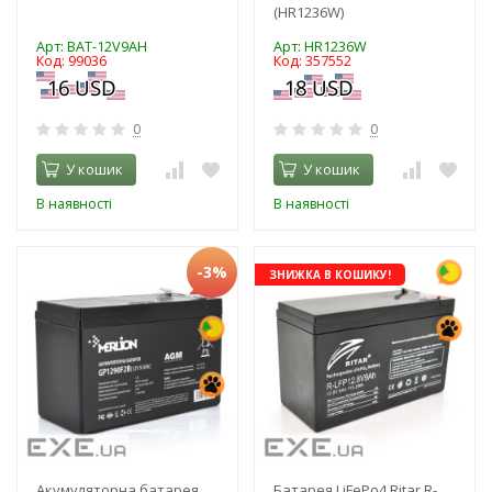
(HR1236W)
Арт: BAT-12V9AH
Арт: HR1236W
Код: 99036
Код: 357552
0
0
У кошик
У кошик
В наявності
В наявності
-3%
ЗНИЖКА В КОШИКУ!
Акумуляторна батарея
Батарея LiFePo4 Ritar R-