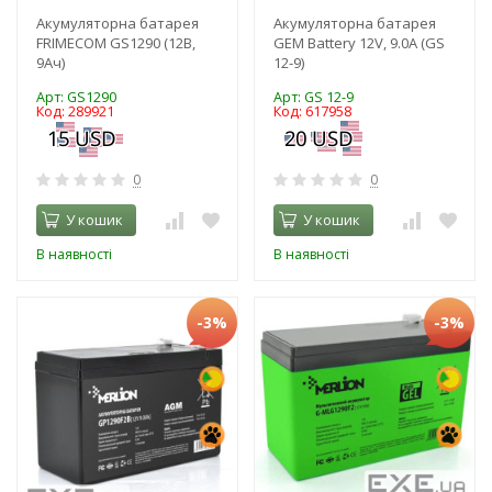
Акумуляторна батарея
Акумуляторна батарея
FRIMECOM GS1290 (12В,
GEM Battery 12V, 9.0A (GS
9Ач)
12-9)
Арт: GS1290
Арт: GS 12-9
Код: 289921
Код: 617958
0
0
У кошик
У кошик
В наявності
В наявності
-3%
-3%