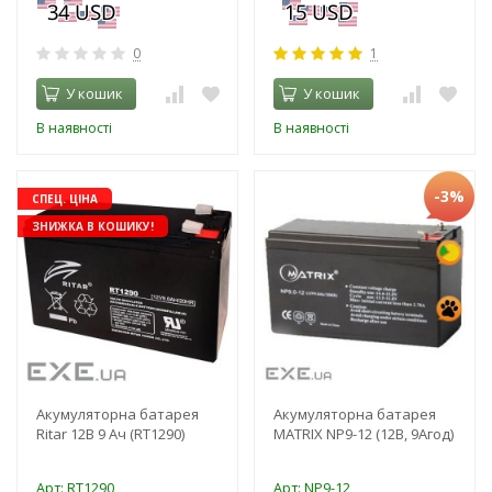
0
1
У кошик
У кошик
В наявності
В наявності
-3%
СПЕЦ. ЦІНА
ЗНИЖКА В КОШИКУ!
Акумуляторна батарея
Акумуляторна батарея
Ritar 12В 9 Ач (RT1290)
MATRIX NP9-12 (12В, 9Агод)
Арт: RT1290
Арт: NP9-12