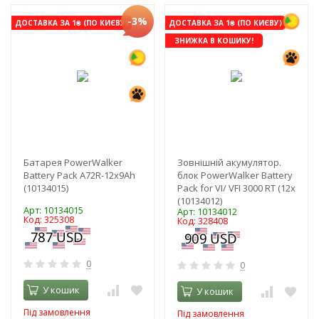
-3%
ДОСТАВКА ЗА 1₴ (ПО КИЄВУ)
ДОСТАВКА ЗА 1₴ (ПО КИЄВУ)
ЗНИЖКА В КОШИКУ!
Батарея PowerWalker
Зовнішній акумулятор.
Battery Pack A72R-12x9Ah
блок PowerWalker Battery
(10134015)
Pack for VI/ VFI 3000 RT (12x
(10134012)
Арт: 10134015
Арт: 10134012
Код: 325308
Код: 328408
0
0
У кошик
У кошик
Під замовлення
Під замовлення