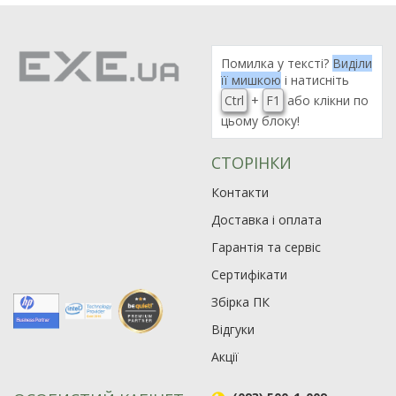
Помилка у тексті?
Виділи
її мишкою
і натисніть
Ctrl
+
F1
або клікни по
цьому блоку!
СТОРІНКИ
Контакти
Доставка і оплата
Гарантія та сервіс
Сертифікати
Збірка ПК
Відгуки
Акції