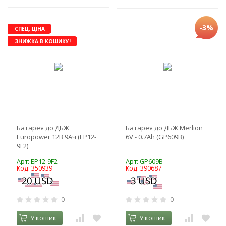
-3%
СПЕЦ. ЦІНА
ЗНИЖКА В КОШИКУ!
Батарея до ДБЖ
Батарея до ДБЖ Merlion
Europower 12В 9Ач (EP12-
6V - 0.7Ah (GP609B)
9F2)
Арт: EP12-9F2
Арт: GP609B
Код: 350939
Код: 390687
0
0
У кошик
У кошик