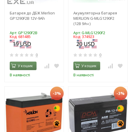
Батарея до ДБЖ Merlion
Акумуляторна батарея
GP1290F2B 12V-9Ah
MERLION G-MLG1290F2
(12В 9Ач )
Арт: GP1290F2B
Арт: G-MLG1290F2
Код: 681485
Код: 374923
0
0
У кошик
У кошик
В наявності
В наявності
-3%
-3%