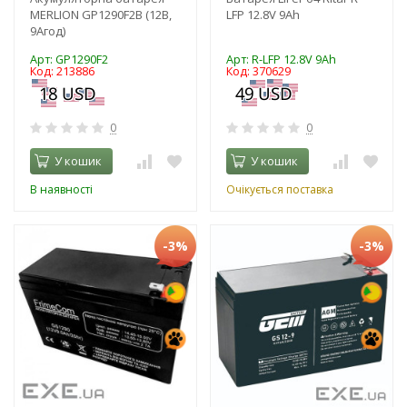
MERLION GP1290F2B (12В,
LFP 12.8V 9Ah
9Агод)
Арт: GP1290F2
Арт: R-LFP 12.8V 9Ah
Код: 213886
Код: 370629
0
0
У кошик
У кошик
В наявності
Очікується поставка
-3%
-3%