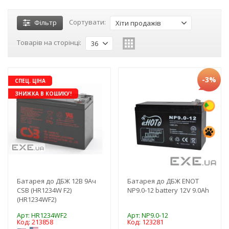
Сортувати:
Фільтр
Хіти продажів
Товарів на сторінці:
36
-3%
СПЕЦ. ЦІНА
ЗНИЖКА В КОШИКУ!
Батарея до ДБЖ 12В 9Ач
Батарея до ДБЖ ENOT
CSB (HR1234W F2)
NP9.0-12 battery 12V 9.0Ah
(HR1234WF2)
Арт: HR1234WF2
Арт: NP9.0-12
Код: 213858
Код: 123281