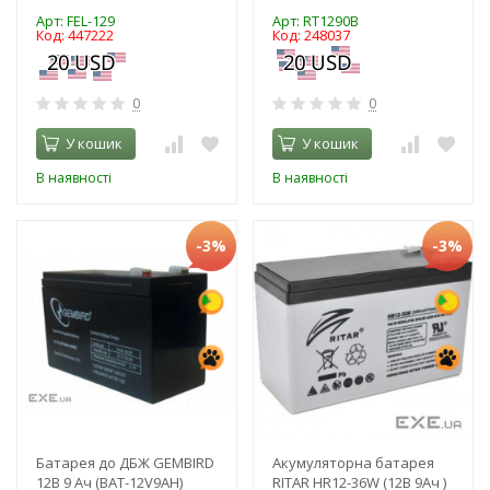
Арт: FEL-129
Арт: RT1290B
Код: 447222
Код: 248037
0
0
У кошик
У кошик
В наявності
В наявності
-3%
-3%
Батарея до ДБЖ GEMBIRD
Акумуляторна батарея
12В 9 Ач (BAT-12V9AH)
RITAR HR12-36W (12В 9Ач )