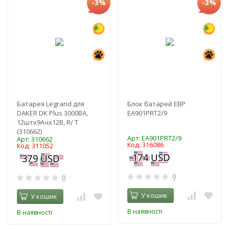
-3%
-3%
Батарея Legrand для
Блок батарей EBP
DAKER DK Plus 3000ВА,
EA901PRT2/9
12штх9Ачх12В, R/ T
(310662)
Арт: EA901PRT2/9
Арт: 310662
Код: 316086
Код: 311052
0
0
У кошик
У кошик
В наявності
В наявності