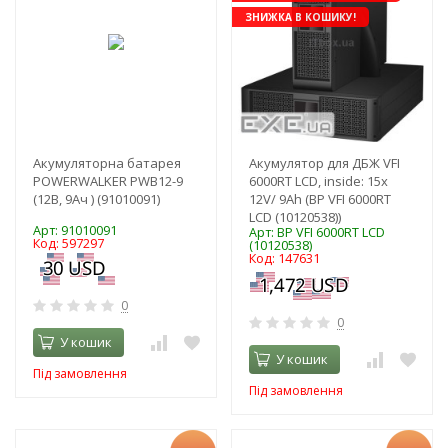
ЗНИЖКА В КОШИКУ!
Акумуляторна батарея
Акумулятор для ДБЖ VFI
POWERWALKER PWB12-9
6000RT LCD, inside: 15x
(12В, 9Ач ) (91010091)
12V/ 9Ah (BP VFI 6000RT
LCD (10120538))
Арт: 91010091
Арт: BP VFI 6000RT LCD
Код: 597297
(10120538)
Код: 147631
0
0
У кошик
У кошик
Під замовлення
Під замовлення