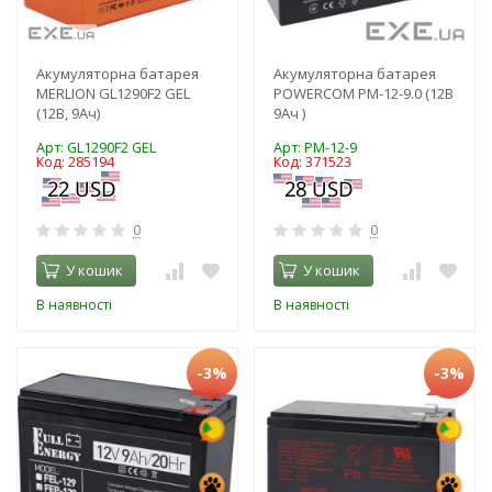
Акумуляторна батарея
Акумуляторна батарея
MERLION GL1290F2 GEL
POWERCOM PM-12-9.0 (12В
(12В, 9Ач)
9Ач )
Арт: GL1290F2 GEL
Арт: PM-12-9
Код: 285194
Код: 371523
0
0
У кошик
У кошик
В наявності
В наявності
-3%
-3%