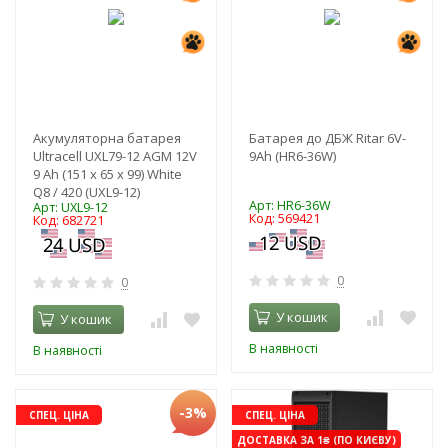
Акумуляторна батарея
Батарея до ДБЖ Ritar 6V-
Ultracell UXL79-12 AGM 12V
9Ah (HR6-36W)
9 Ah (151 x 65 x 99) White
Q8 / 420 (UXL9-12)
Арт: HR6-36W
Арт: UXL9-12
Код: 569421
Код: 682721
0
0
У кошик
У кошик
В наявності
В наявності
-3%
СПЕЦ. ЦІНА
СПЕЦ. ЦІНА
ДОСТАВКА ЗА 1₴ (ПО КИЄВУ)