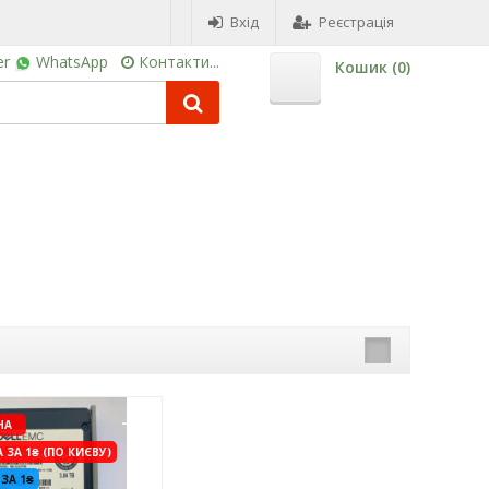
Вхід
Реєстрація
er
WhatsApp
Контакти...
Кошик (
0
)
-3%
НА
ЗА 1₴ (ПО КИЄВУ)
 ЗА 1₴