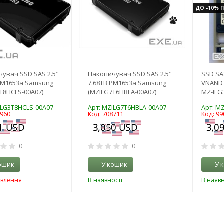
ДО -10% П
увач SSD SAS 2.5"
Накопичувач SSD SAS 2.5"
SSD SAS
PM1653a Samsung
7.68TB PM1653a Samsung
VNAND 
T8HCLS-00A07)
(MZILG7T6HBLA-00A07)
MZ-ILG
ILG3T8HCLS-00A07
Арт: MZILG7T6HBLA-00A07
Арт: M
4960
Код: 708711
Код: 99
0
0
ошик
У кошик
У 
овлення
В наявності
В наявн