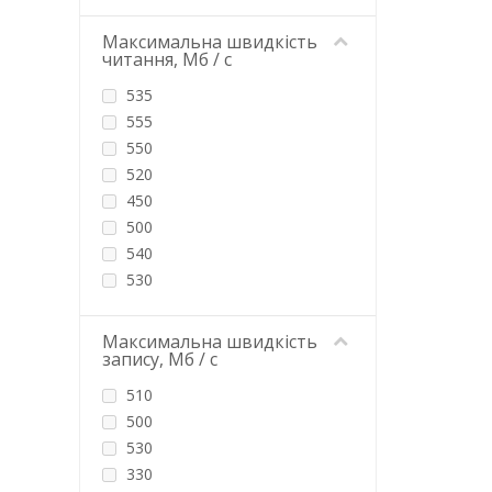
1400
14000
Максимальна швидкість
читання, Мб / с
150
1500
535
160
555
1600
550
170
520
1700
450
1752
500
17520
540
180
530
1800
560
200
2100
Максимальна швидкість
2000
запису, Мб / с
2500
21024
2200
510
21850
300
500
220
495
530
2200
470
330
240
2400