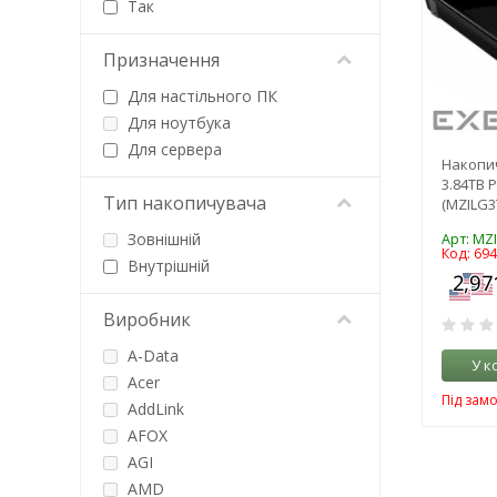
Так
Призначення
Для настільного ПК
Для ноутбука
Для сервера
Накопич
3.84TB 
Тип накопичувача
(MZILG3
Зовнішній
Арт: MZ
Код: 69
Внутрішній
Виробник
A-Data
У к
Acer
Під зам
AddLink
AFOX
AGI
AMD