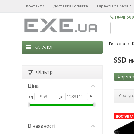
Контакти
Доставка і оплата
Гарантія та сервіс
(044) 50
Головна
К
КАТАЛОГ
SSD н
Фільтр
Форма з
Ціна
Сортува
від
до
₴
ДОСТАВКА 
В наявності