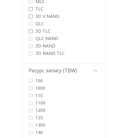
MLC
WD
TLC
Western Digital
3D V-NAND
Wibrand
QLC
3D TLC
QLC NAND
3D NAND
3D NAND TLC
3D NAND QLC
Ресурс запису (TBW)
100
1000
110
1100
1200
125
1300
140