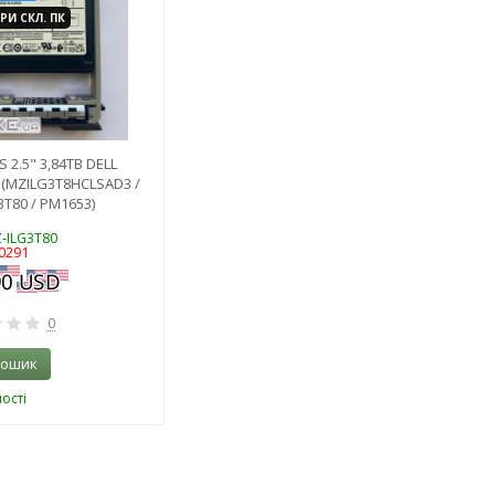
РИ СКЛ. ПК
 2.5" 3,84TB DELL
(MZILG3T8HCLSAD3 /
3T80 / PM1653)
Z-ILG3T80
0291
0
кошик
ості