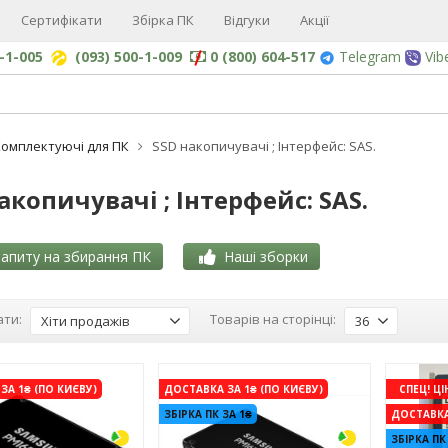
Сертифікати
Збірка ПК
Відгуки
Акції
0-1-005
(093) 500-1-009
0 (800) 604-517
Telegram
Vib
омплектуючі для ПК
SSD накопичувачі ; Інтерфейс: SAS.
акопичувачі ; Інтерфейс: SAS.
апиту на збирання ПК
Наші зборки
ти:
Товарів на сторінці:
Хіти продажів
36
-3%
-3%
ЗА 1₴ (ПО КИЄВУ)
ДОСТАВКА ЗА 1₴ (ПО КИЄВУ)
СПЕЦ! ЦІ
ЗБІРКА ПК ЗА 1₴
ДОСТАВКА 
ЗБІРКА ПК