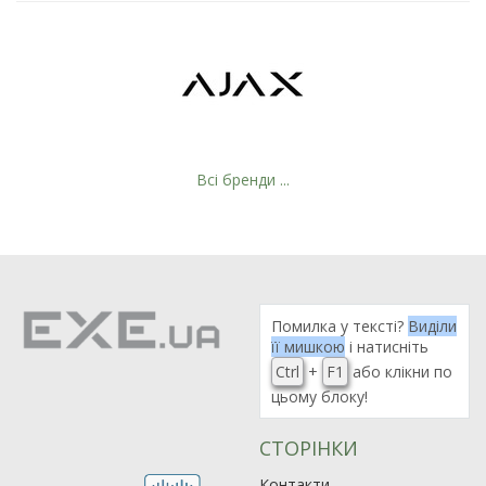
Всі бренди ...
Помилка у тексті?
Виділи
її мишкою
і натисніть
Ctrl
+
F1
або клікни по
цьому блоку!
СТОРІНКИ
Контакти