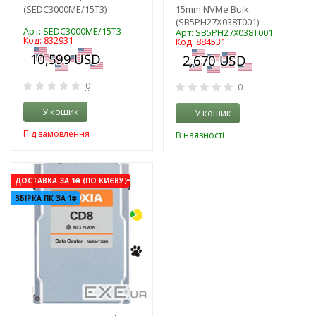
(SEDC3000ME/15T3)
15mm NVMe Bulk
(SB5PH27X038T001)
Арт: SEDC3000ME/15T3
Арт: SB5PH27X038T001
Код: 832931
Код: 884531
0
0
У кошик
У кошик
Під замовлення
В наявності
-3%
ДОСТАВКА ЗА 1₴ (ПО КИЄВУ)
ЗБІРКА ПК ЗА 1₴