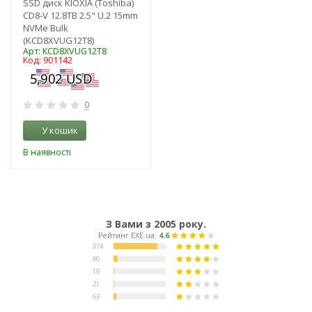
SSD диск KIOXIA (Toshiba)
CD8-V 12.8TB 2.5" U.2 15mm
NVMe Bulk
(KCD8XVUG12T8)
Арт: KCD8XVUG12T8
Код: 901142
0
У кошик
В наявності
З Вами з 2005 року.