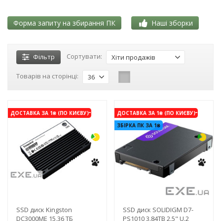
Форма запиту на збирання ПК
Наші зборки
Сортувати:
Фільтр
Хіти продажів
Товарів на сторінці:
36
-3%
-3%
ДОСТАВКА ЗА 1₴ (ПО КИЄВУ)
ДОСТАВКА ЗА 1₴ (ПО КИЄВУ)
ЗБІРКА ПК ЗА 1₴
SSD диск Kingston
SSD диск SOLIDIGM D7-
DC3000ME 15,36 ТБ
PS1010 3.84TB 2.5" U.2