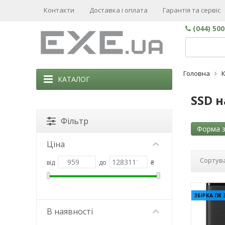
Контакти
Доставка і оплата
Гарантія та сервіс
(044) 50
Головна
К
КАТАЛОГ
SSD н
Фільтр
Форма з
Ціна
Сортува
від
до
₴
ЗБІРКА ПК 
В наявності