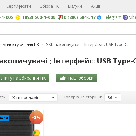
Сертифікати
Збірка ПК
Відгуки
Акції
0-1-005
(093) 500-1-009
0 (800) 604-517
Telegram
Vib
омплектуючі для ПК
SSD накопичувачі ; Інтерфейс: USB Type-C.
акопичувачі ; Інтерфейс: USB Type-C
апиту на збирання ПК
Наші зборки
ти:
Товарів на сторінці:
Хіти продажів
36
-3%
ЗА 1₴