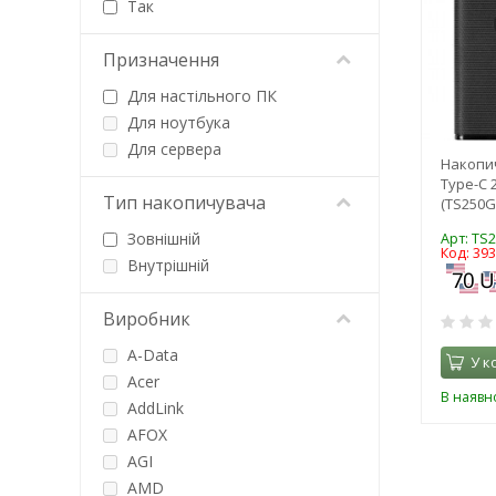
Так
Призначення
Для настільного ПК
Для ноутбука
Для сервера
Накопи
Type-C 
Тип накопичувача
(TS250G
Зовнішній
Арт: TS
Код: 39
Внутрішній
Виробник
A-Data
У к
Acer
В наявно
AddLink
AFOX
AGI
AMD