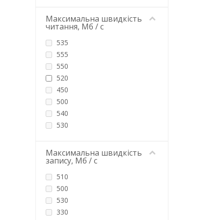
1400
14000
Максимальна швидкість
читання, Мб / с
150
1500
535
160
555
1600
550
170
520
1700
450
1752
500
17520
540
180
530
1800
560
200
2100
Максимальна швидкість
2000
запису, Мб / с
2500
21024
2200
510
21850
300
500
220
495
530
2200
470
330
240
2400