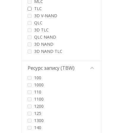
MLC
WD
TLC
Western Digital
3D V-NAND
Wibrand
QLC
3D TLC
QLC NAND
3D NAND
3D NAND TLC
3D NAND QLC
Ресурс запису (TBW)
100
1000
110
1100
1200
125
1300
140