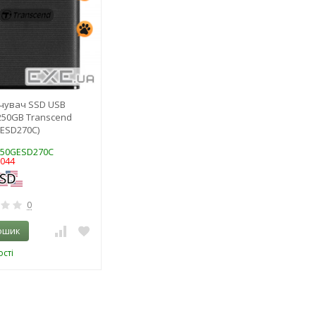
чувач SSD USB
250GB Transcend
ESD270C)
250GESD270C
3044
0
ошик
сті