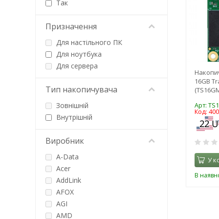
Так
Призначення
Для настільного ПК
Для ноутбука
Для сервера
Накопи
16GB Tr
Тип накопичувача
(TS16G
Зовнішній
Арт: TS
Код: 40
Внутрішній
Виробник
A-Data
У к
Acer
В наявно
AddLink
AFOX
AGI
AMD