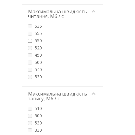
140
1400
Максимальна швидкість
читання, Мб / с
14000
150
535
1500
555
160
550
1600
520
170
450
1700
500
1752
540
17520
530
180
560
1800
2100
Максимальна швидкість
200
запису, Мб / с
2500
2000
2200
510
21024
300
500
21850
495
530
220
470
330
2200
2400