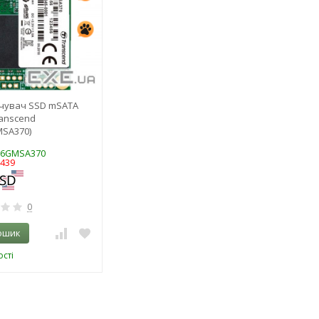
чувач SSD mSATA
anscend
MSA370)
16GMSA370
0439
0
ошик
сті