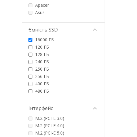
Apacer
Asus
ATRIA
Cisco
Ємність SSD
Corsair
16000 ГБ
Crucial
120 ГБ
Fanxiang
128 ГБ
FORESEE
240 ГБ
Fujitsu
250 ГБ
Gigabyte
256 ГБ
GOLDEN MEMORY
400 ГБ
Goodram
480 ГБ
GTL
500 ГБ
HP
512 ГБ
Інтерфейс
Hynix
960 ГБ
InnovationIT
M.2 (PCI-E 3.0)
1000 ГБ
Intel
M.2 (PCI-E 4.0)
1920 ГБ
Kingston
M.2 (PCI-E 5.0)
2000 ГБ