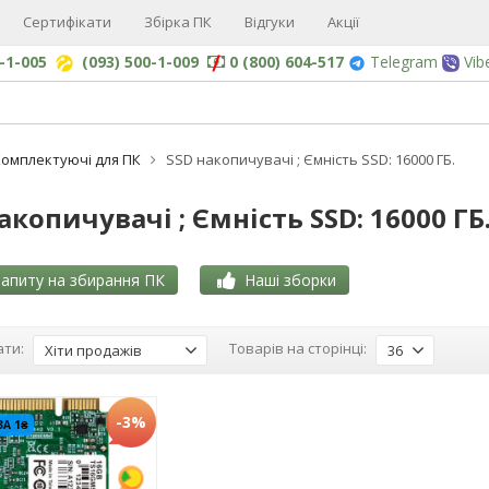
Сертифікати
Збірка ПК
Відгуки
Акції
0-1-005
(093) 500-1-009
0 (800) 604-517
Telegram
Vib
омплектуючі для ПК
SSD накопичувачі ; Ємність SSD: 16000 ГБ.
акопичувачі ; Ємність SSD: 16000 ГБ
апиту на збирання ПК
Наші зборки
ти:
Товарів на сторінці:
Хіти продажів
36
-3%
ЗА 1₴