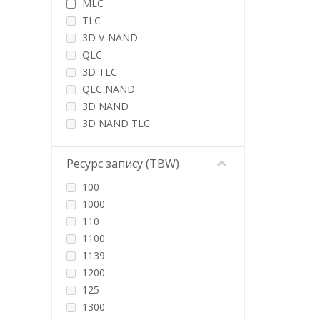
MLC
Verbatim
TLC
WD
3D V-NAND
Western Digital
QLC
Wibrand
3D TLC
QLC NAND
3D NAND
3D NAND TLC
3D NAND QLC
Ресурс запису (TBW)
100
1000
110
1100
1139
1200
125
1300