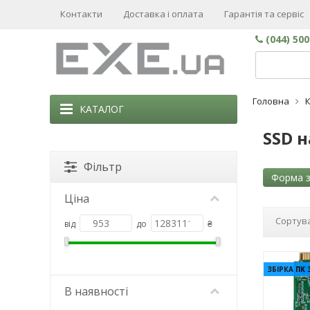
Контакти
Доставка і оплата
Гарантія та сервіс
(044) 50
Головна
К
КАТАЛОГ
SSD н
Фільтр
Форма з
Ціна
Сортува
від
до
₴
ЗБІРКА ПК 
В наявності