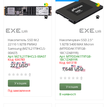
Накопитель SSD M.2
Накопичувач SSD 2.5"
22110 1.92TB PM9A3
1.92TB 5400 MAX Micron
Samsung (MZ1L21T9HCLS-
(MTFDDAK1T9TGB-
00A07)
1BC1ZABYYR)
Арт: MZ1L21T9HCLS-00A07
Арт: MTFDDAK1T9TGB-
Код: 636783
1BC1ZABYYR
Код: 641318
0
0
У кошик
У кошик
Під замовлення
В наявності