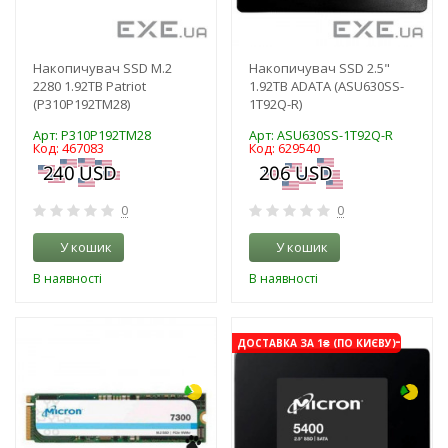
Накопичувач SSD M.2
Накопичувач SSD 2.5"
2280 1.92TB Patriot
1.92TB ADATA (ASU630SS-
(P310P192TM28)
1T92Q-R)
Арт: P310P192TM28
Арт: ASU630SS-1T92Q-R
Код: 467083
Код: 629540
0
0
У кошик
У кошик
В наявності
В наявності
-3%
-3%
ДОСТАВКА ЗА 1₴ (ПО КИЄВУ)