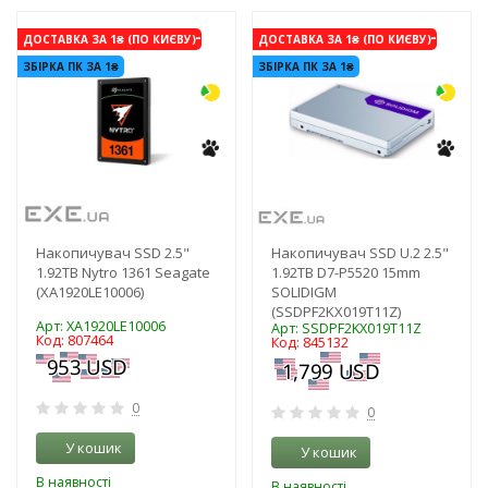
-3%
-3%
ДОСТАВКА ЗА 1₴ (ПО КИЄВУ)
ДОСТАВКА ЗА 1₴ (ПО КИЄВУ)
ЗБІРКА ПК ЗА 1₴
ЗБІРКА ПК ЗА 1₴
Накопичувач SSD 2.5"
Накопичувач SSD U.2 2.5"
1.92TB Nytro 1361 Seagate
1.92TB D7-P5520 15mm
(XA1920LE10006)
SOLIDIGM
(SSDPF2KX019T11Z)
Арт: XA1920LE10006
Арт: SSDPF2KX019T11Z
Код: 807464
Код: 845132
0
0
У кошик
У кошик
В наявності
В наявності