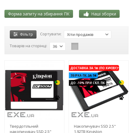
Форма запиту на збирання ПК
Наші зборки
Сортувати:
Фільтр
Хіти продажів
Товарів на сторінці:
36
-3%
-3%
ДОСТАВКА ЗА 1₴ (ПО КИЄВУ)
ЗБІРКА ПК ЗА 1₴
ДО -10% ПРИ СКЛ. ПК
Твердотільний
Накопичувач SSD 2.5"
накопичувач SSD 2.5"
1.92TB Kingston