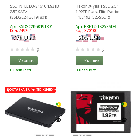
SSD INTEL D3-S4610 1.92TB
Накопичувач SSD 2.5"
2.5" SATA
1.92TB Burst Elite Patriot
(SSDSC2KG019T801)
(PBE192TS25SSDR)
Арт: SSDSC2KG019T801
Арт: PBE192TS25SSDR
Код: 249204
Код: 370100
0
0
У кошик
У кошик
В наявності
В наявності
-3%
-3%
ДОСТАВКА ЗА 1₴ (ПО КИЄВУ)