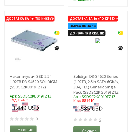
-3%
-3%
ДОСТАВКА ЗА 1₴ (ПО КИЄВУ)
ДОСТАВКА ЗА 1₴ (ПО КИЄВУ)
ЗБІРКА ПК ЗА 1₴
ДО -10% ПРИ СКЛ. ПК
Накопичувач SSD 2.5"
Solidigm D3-S4620 Series
1.92TB D3-S4520 SOLIDIGM
(1.92TB, 2.5in SATA 6Gb/s,
(SSDSC2KB019TZ1Z)
3D4, TLC) Generic Single
Pack (SSDSC2KG019TZ1Z)
Арт: SSDSC2KB019TZ1Z
Арт: SSDSC2KG019TZ1Z
Код: 874353
Код: 881410
0
0
У кошик
У кошик