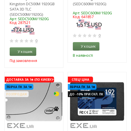
Kingston DC500M 1920GB
(SEDC600M/1920G)
SATA 3D TLC
Арт: SEDC600M/1920G
(SEDC500M/1920G)
Код: 641857
Арт: SEDC500M/1920G
Код: 287521
0
0
У кошик
У кошик
В наявності
Під замовлення
-3%
-3%
ДОСТАВКА ЗА 1₴ (ПО КИЄВУ)
СПЕЦ! ЦІНА
ЗБІРКА ПК ЗА 1₴
ЗБІРКА ПК ЗА 1₴
РОЗПРОДАЖ
ДО -10% ПРИ СКЛ. ПК