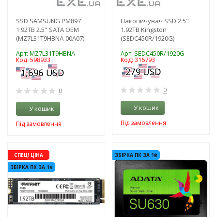
SSD SAMSUNG PM897
Накопичувач SSD 2.5"
1.92TB 2.5" SATA OEM
1.92TB Kingston
(MZ7L31T9HBNA-00A07)
(SEDC450R/1920G)
Арт: MZ7L31T9HBNA
Арт: SEDC450R/1920G
Код: 598933
Код: 316793
0
0
У кошик
У кошик
Під замовлення
Під замовлення
-3%
-3%
СПЕЦ! ЦІНА
ЗБІРКА ПК ЗА 1₴
ЗБІРКА ПК ЗА 1₴