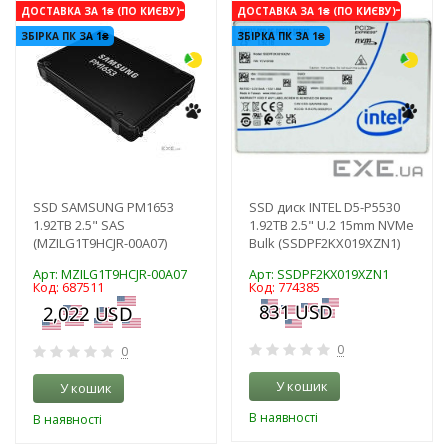
-3%
-3%
ДОСТАВКА ЗА 1₴ (ПО КИЄВУ)
ДОСТАВКА ЗА 1₴ (ПО КИЄВУ)
ЗБІРКА ПК ЗА 1₴
ЗБІРКА ПК ЗА 1₴
SSD SAMSUNG PM1653
SSD диск INTEL D5-P5530
1.92TB 2.5" SAS
1.92TB 2.5" U.2 15mm NVMe
(MZILG1T9HCJR-00A07)
Bulk (SSDPF2KX019XZN1)
Арт: MZILG1T9HCJR-00A07
Арт: SSDPF2KX019XZN1
Код: 687511
Код: 774385
0
0
У кошик
У кошик
В наявності
В наявності