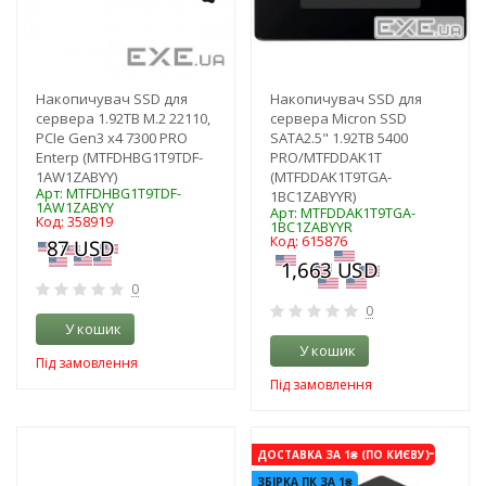
Накопичувач SSD для
Накопичувач SSD для
сервера 1.92TB M.2 22110,
сервера Micron SSD
PCIe Gen3 x4 7300 PRO
SATA2.5" 1.92TB 5400
Enterp (MTFDHBG1T9TDF-
PRO/MTFDDAK1T
1AW1ZABYY)
(MTFDDAK1T9TGA-
Арт: MTFDHBG1T9TDF-
1BC1ZABYYR)
1AW1ZABYY
Арт: MTFDDAK1T9TGA-
Код: 358919
1BC1ZABYYR
Код: 615876
0
0
У кошик
У кошик
Під замовлення
Під замовлення
-3%
-3%
ДОСТАВКА ЗА 1₴ (ПО КИЄВУ)
ЗБІРКА ПК ЗА 1₴