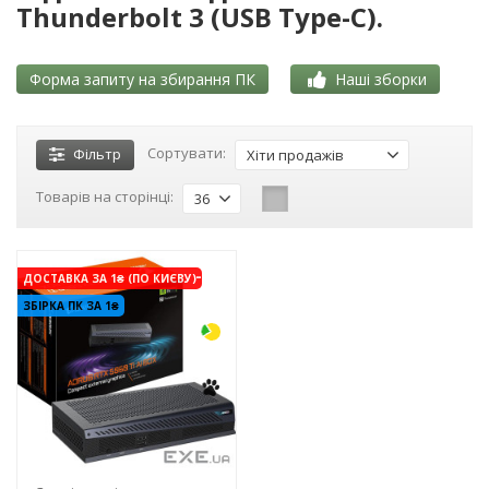
Thunderbolt 3 (USB Type-C).
Форма запиту на збирання ПК
Наші зборки
Сортувати:
Фільтр
Хіти продажів
Товарів на сторінці:
36
-3%
ДОСТАВКА ЗА 1₴ (ПО КИЄВУ)
ЗБІРКА ПК ЗА 1₴