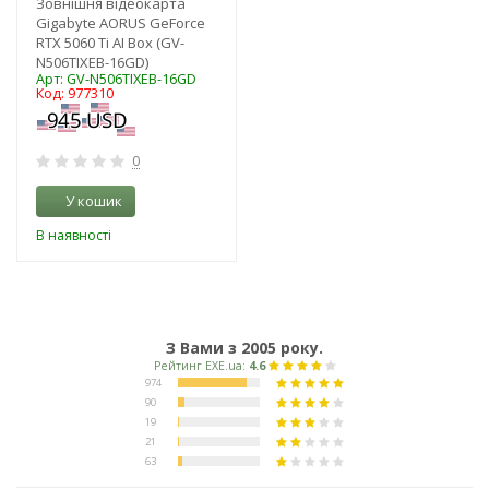
Зовнішня відеокарта
Gigabyte AORUS GeForce
RTX 5060 Ti AI Box (GV-
N506TIXEB-16GD)
Арт: GV-N506TIXEB-16GD
Код: 977310
0
У кошик
В наявності
З Вами з 2005 року.