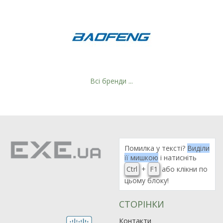
Всі бренди ...
Рейтинг EXE.ua:
4.6
Помилка у тексті?
Виділи
її мишкою
і натисніть
974
Ctrl
+
F1
або клікни по
90
цьому блоку!
19
21
СТОРІНКИ
63
Контакти