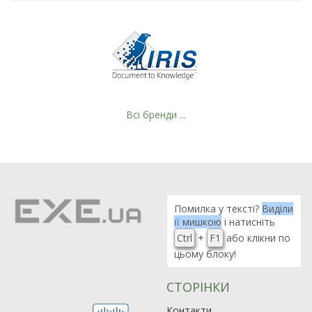
Всі бренди ...
Рейтинг EXE.ua:
Помилка у тексті?
4.6
Виділи
її мишкою
і натисніть
974
Ctrl
+
F1
або клікни по
90
цьому блоку!
19
21
СТОРІНКИ
63
Контакти