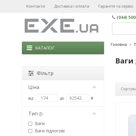
Контакти
Доставка і оплата
Гарантія та сервіс
(044) 50
Головна
КАТАЛОГ
Ваги 
Фільтр
Ціна
Сортува
від
до
₴
Тип
Ваги
Ваги підлогові