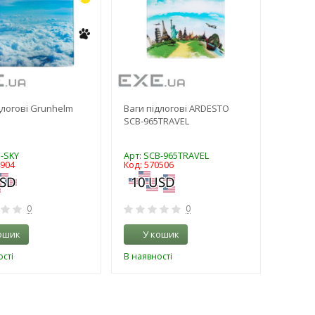
длогові Grunhelm
Ваги підлогові ARDESTO
SCB-965TRAVEL
S-SKY
Арт: SCB-965TRAVEL
4904
Код: 570506
0
0
ошик
У кошик
сті
В наявності