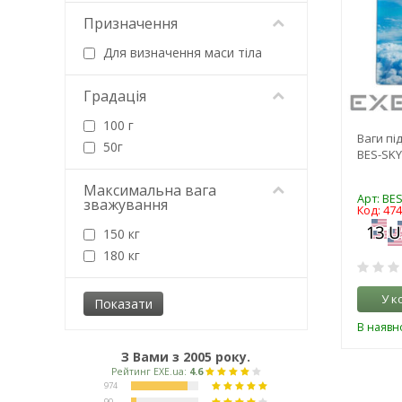
Кзво
Призначення
Для визначення маси тіла
Градація
100 г
Ваги пі
50г
BES-SKY
Максимальна вага
Арт: BE
зважування
Код: 47
150 кг
180 кг
У к
В наявно
З Вами з 2005 року.