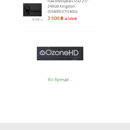
Накопичувач SSD 2.5"
240GB Kingston
19
(SA400S37/240G)
21
3 500 ₴
4 179 ₴
63
Всі бренди ...