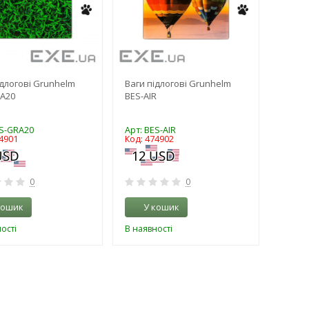
ідлогові Grunhelm
Ваги підлогові Grunhelm
A20
BES-AIR
ES-GRA20
Арт: BES-AIR
4901
Код: 474902
0
0
кошик
У кошик
ості
В наявності