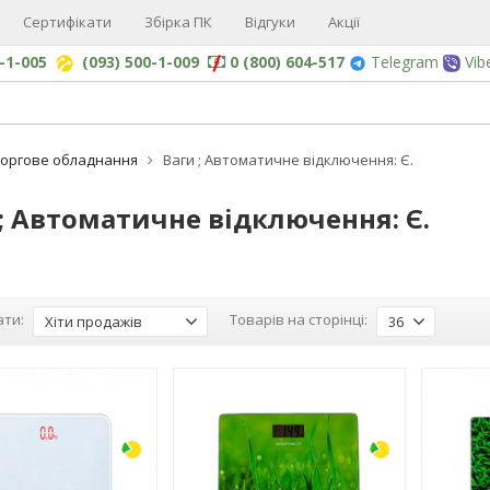
Сертифікати
Збірка ПК
Відгуки
Акції
0-1-005
(093) 500-1-009
0 (800) 604-517
Telegram
Vib
Торгове обладнання
Ваги ; Автоматичне відключення: Є.
; Автоматичне відключення: Є.
ти:
Товарів на сторінці:
Хіти продажів
36
-3%
-3%