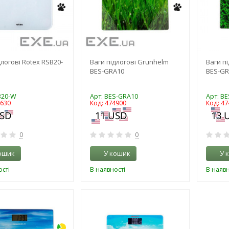
длогові Rotex RSB20-
Ваги підлогові Grunhelm
Ваги п
BES-GRA10
BES-GR
B20-W
Арт: BES-GRA10
Арт: B
3630
Код: 474900
Код: 47
0
0
ошик
У кошик
У 
сті
В наявності
В наявн
-3%
-3%