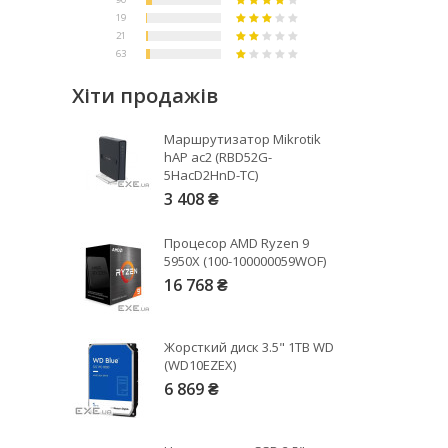
Хіти продажів
Маршрутизатор Mikrotik
hAP ac2 (RBD52G-
5HacD2HnD-TC)
3 408 ₴
Процесор AMD Ryzen 9
5950X (100-100000059WOF)
16 768 ₴
Жорсткий диск 3.5" 1TB WD
(WD10EZEX)
6 869 ₴
Рейтинг EXE.ua:
4.6
974
90