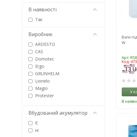
В наявності
Так
Виробник
Ваги пі
W
ARDESTO
CAS
Арт: RS
Domotec
Код: 47
Ergo
GRUNHELM
Lionelo
Magio
У к
Protester
В наявно
Rongta
Rotex
Вбудований акумулятор
TEFAL
Є
VOLTRONIC
ні
ИКС-Маркет