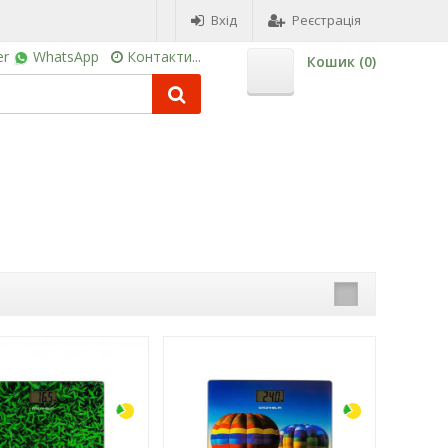
Вхід
Реєстрація
er
WhatsApp
Контакти...
Кошик (
0
)
-3%
-3%