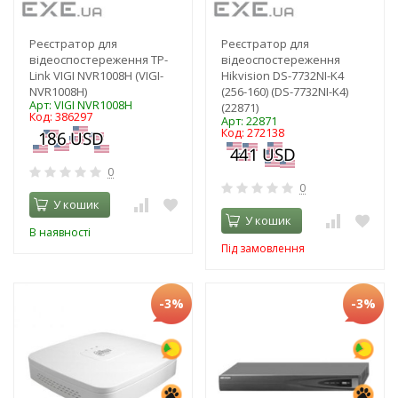
Реєстратор для
Реєстратор для
відеоспостереження TP-
відеоспостереження
Link VIGI NVR1008H (VIGI-
Hikvision DS-7732NI-K4
NVR1008H)
(256-160) (DS-7732NI-K4)
Арт: VIGI NVR1008H
(22871)
Код: 386297
Арт: 22871
Код: 272138
0
0
У кошик
У кошик
В наявності
Під замовлення
-3%
-3%