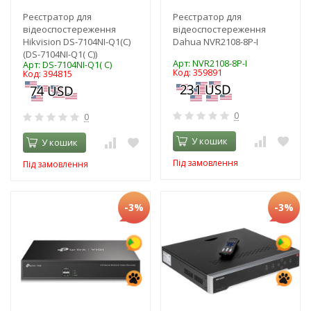
Реєстратор для
Реєстратор для
відеоспостереження
відеоспостереження
Hikvision DS-7104NI-Q1(C)
Dahua NVR2108-8P-I
(DS-7104NI-Q1( C))
Арт: NVR2108-8P-I
Арт: DS-7104NI-Q1( C)
Код: 359891
Код: 394815
0
0
У кошик
У кошик
Під замовлення
Під замовлення
-3%
-3%