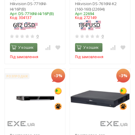
Hikvision DS-7716NI-
Hikvision DS-7616NI-K2
I4/16P(B)
(160-160) (22694)
Арт: DS-7716NI-I4/16P(B)
Арт: 22694
Код: 304137
Код: 272149
0
0
У кошик
У кошик
Під замовлення
Під замовлення
-3%
-3%
РОЗПРОДАЖ