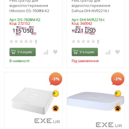
Реєстратор для
Реєстратор для
відеоспостереження
відеоспостереження
Hikvision DS-7608NI-K2
Dahua DHI-NVR2216-I
Арт: DS-7608NI-K2
Арт: DHI-NVR2216-I
Код: 272152
Код: 360042
0
0
У кошик
У кошик
В наявності
Під замовлення
-3%
-3%