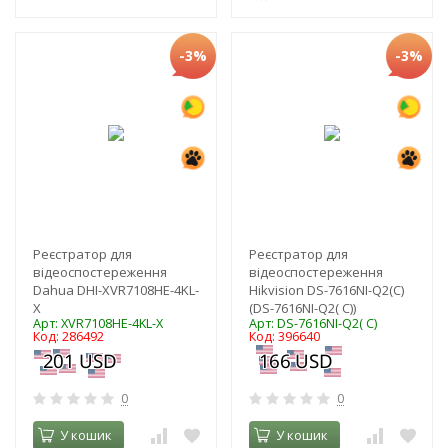
-3%
-3%
Реєстратор для
Реєстратор для
відеоспостереження
відеоспостереження
Dahua DHI-XVR7108HE-4KL-
Hikvision DS-7616NI-Q2(C)
X
(DS-7616NI-Q2( C))
Арт: XVR7108HE-4KL-X
Арт: DS-7616NI-Q2( C)
Код: 286492
Код: 396640
0
0
У кошик
У кошик