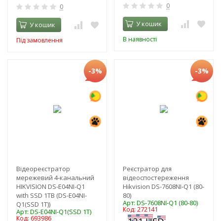
0
0
У кошик
У кошик
В наявності
Під замовлення
-3%
-3%
Відеореєстратор
Реєстратор для
мережевий 4-канальний
відеоспостереження
HIKVISION DS-E04NI-Q1
Hikvision DS-7608NI-Q1 (80-
with SSD 1TB (DS-E04NI-
80)
Арт: DS-7608NI-Q1 (80-80)
Q1(SSD 1T))
Код: 272141
Арт: DS-E04NI-Q1(SSD 1T)
Код: 693986