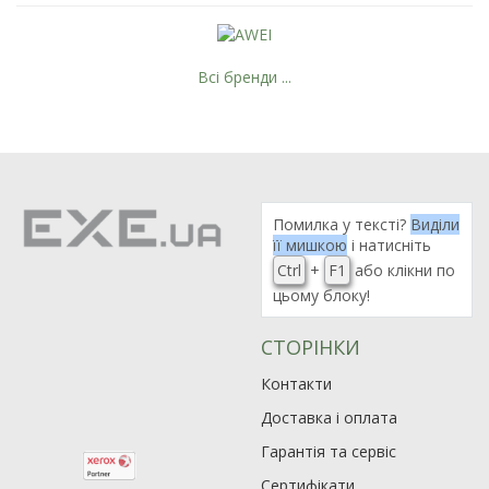
Всі бренди ...
Помилка у тексті?
Виділи
її мишкою
і натисніть
Ctrl
+
F1
або клікни по
цьому блоку!
СТОРІНКИ
Контакти
Доставка і оплата
Гарантія та сервіс
Сертифікати