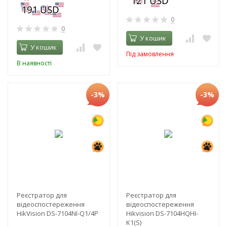
0
0
У кошик
У кошик
Під замовлення
В наявності
-3%
-3%
Реєстратор для
Реєстратор для
відеоспостереження
відеоспостереження
HikVision DS-7104NI-Q1/4P
Hikvision DS-7104HQHI-
K1(S)