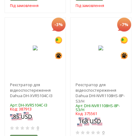
Під замовлення
Під замовлення
-3%
-7%
Реєстратор для
Реєстратор для
відеоспостереження
відеоспостереження
Dahua DH-XVR5104C-I3
Dahua DHI-NVR1108HS-8P-
S3/H
Арт: DH-XVR5104C-I3
Арт: DHI-NVR1108HS-8P-
Код: 387913
S3/H
Код: 375561
0
0