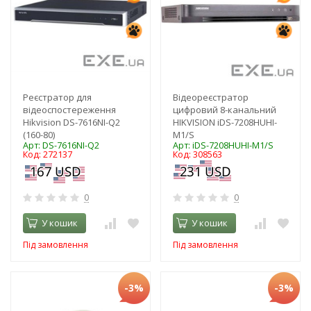
Реєстратор для
Відеореєстратор
відеоспостереження
цифровий 8-канальний
Hikvision DS-7616NI-Q2
HIKVISION iDS-7208HUHI-
(160-80)
M1/S
Арт: DS-7616NI-Q2
Арт: iDS-7208HUHI-M1/S
Код: 272137
Код: 308563
0
0
У кошик
У кошик
Під замовлення
Під замовлення
-3%
-3%