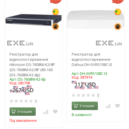
Реєстратор для
Реєстратор для
відеоспостереження
відеоспостереження
Hikvision DS-7608NI-K2/8P
Dahua DH-XVR5108C-I3
(DS-7608NI-K2/8P (80-160
Арт: DH-XVR5108C-I3
(DS-7608NI-K2-8p)
Код: 387914
Арт: DS-7608NI-K2-8p
Код: 285708
0
0
У кошик
У кошик
В наявності
Під замовлення