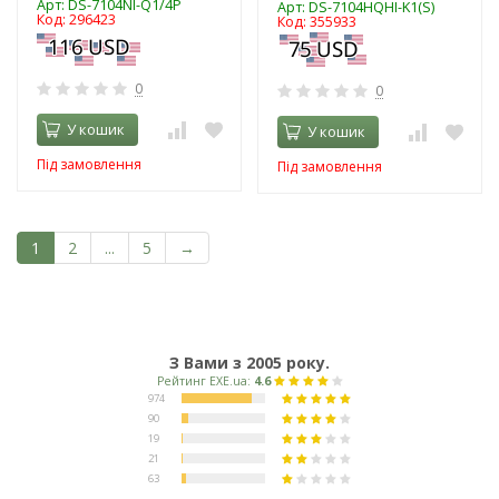
Арт: DS-7104NI-Q1/4P
Арт: DS-7104HQHI-K1(S)
Код: 296423
Код: 355933
0
0
У кошик
У кошик
Під замовлення
Під замовлення
1
2
...
5
→
З Вами з 2005 року.