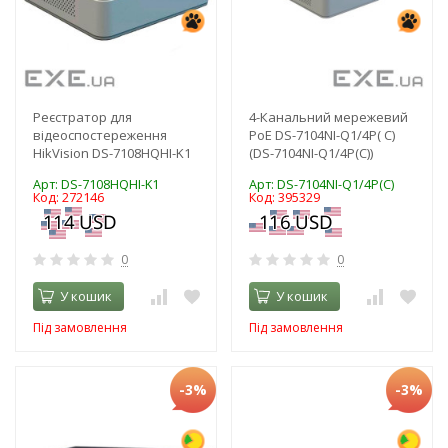
Реєстратор для
4-Канальний мережевий
відеоспостереження
PoE DS-7104NI-Q1/4P( C)
HikVision DS-7108HQHI-K1
(DS-7104NI-Q1/4P(C))
Арт: DS-7108HQHI-K1
Арт: DS-7104NI-Q1/4P(C)
Код: 272146
Код: 395329
0
0
У кошик
У кошик
Під замовлення
Під замовлення
-3%
-3%