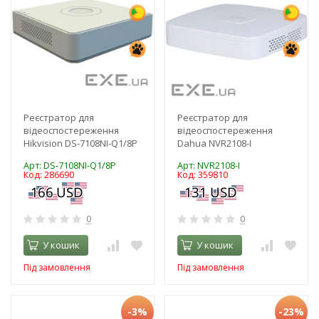
Реєстратор для
Реєстратор для
відеоспостереження
відеоспостереження
Hikvision DS-7108NI-Q1/8P
Dahua NVR2108-I
Арт: DS-7108NI-Q1/8P
Арт: NVR2108-I
Код: 286690
Код: 359810
0
0
У кошик
У кошик
Під замовлення
Під замовлення
-3%
-23%