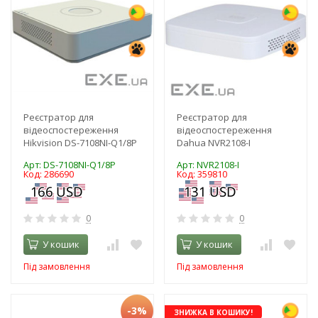
Реєстратор для
Реєстратор для
відеоспостереження
відеоспостереження
Hikvision DS-7108NI-Q1/8P
Dahua NVR2108-I
Арт: DS-7108NI-Q1/8P
Арт: NVR2108-I
Код: 286690
Код: 359810
0
0
У кошик
У кошик
Під замовлення
Під замовлення
-3%
ЗНИЖКА В КОШИКУ!