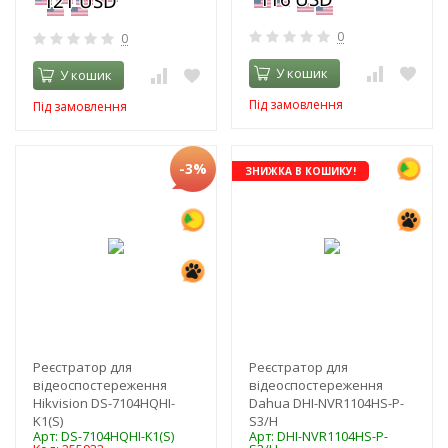
0
0
У кошик
У кошик
Під замовлення
Під замовлення
-3%
ЗНИЖКА В КОШИКУ!
Реєстратор для
Реєстратор для
відеоспостереження
відеоспостереження
Hikvision DS-7104HQHI-
Dahua DHI-NVR1104HS-P-
K1(S)
S3/H
Арт: DS-7104HQHI-K1(S)
Арт: DHI-NVR1104HS-P-