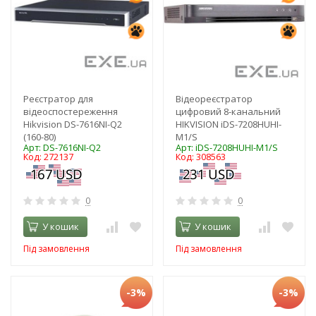
Реєстратор для
Відеореєстратор
відеоспостереження
цифровий 8-канальний
Hikvision DS-7616NI-Q2
HIKVISION iDS-7208HUHI-
(160-80)
M1/S
Арт: DS-7616NI-Q2
Арт: iDS-7208HUHI-M1/S
Код: 272137
Код: 308563
0
0
У кошик
У кошик
Під замовлення
Під замовлення
-3%
-3%