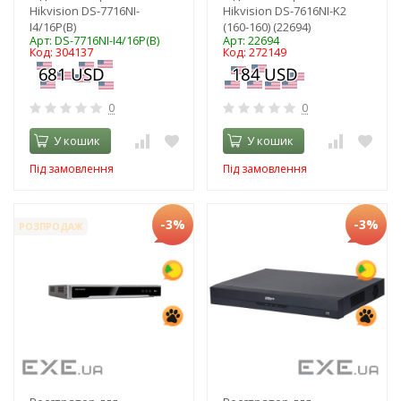
Hikvision DS-7716NI-
Hikvision DS-7616NI-K2
I4/16P(B)
(160-160) (22694)
Арт: DS-7716NI-I4/16P(B)
Арт: 22694
Код: 304137
Код: 272149
0
0
У кошик
У кошик
Під замовлення
Під замовлення
-3%
-3%
РОЗПРОДАЖ