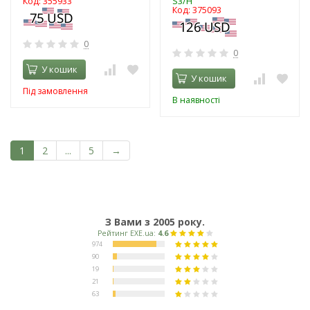
Код: 355933
S3/H
Код: 375093
0
0
У кошик
У кошик
Під замовлення
В наявності
1
2
...
5
→
З Вами з 2005 року.