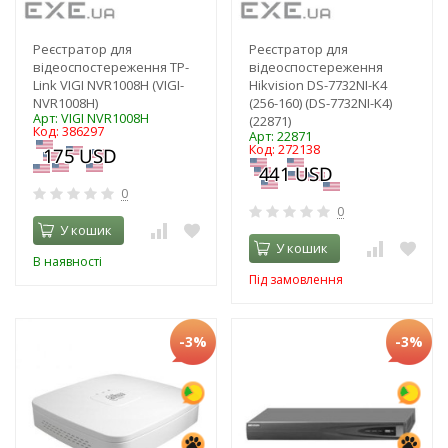
Реєстратор для
Реєстратор для
відеоспостереження TP-
відеоспостереження
Link VIGI NVR1008H (VIGI-
Hikvision DS-7732NI-K4
NVR1008H)
(256-160) (DS-7732NI-K4)
Арт: VIGI NVR1008H
(22871)
Код: 386297
Арт: 22871
Код: 272138
0
0
У кошик
У кошик
В наявності
Під замовлення
-3%
-3%