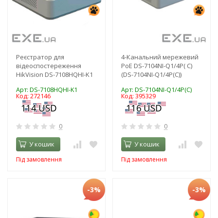
Реєстратор для
4-Канальний мережевий
відеоспостереження
PoE DS-7104NI-Q1/4P( C)
HikVision DS-7108HQHI-K1
(DS-7104NI-Q1/4P(C))
Арт: DS-7108HQHI-K1
Арт: DS-7104NI-Q1/4P(C)
Код: 272146
Код: 395329
0
0
У кошик
У кошик
Під замовлення
Під замовлення
-3%
-3%