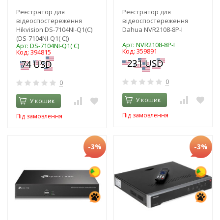
Реєстратор для
Реєстратор для
відеоспостереження
відеоспостереження
Hikvision DS-7104NI-Q1(C)
Dahua NVR2108-8P-I
(DS-7104NI-Q1( C))
Арт: NVR2108-8P-I
Арт: DS-7104NI-Q1( C)
Код: 359891
Код: 394815
0
0
У кошик
У кошик
Під замовлення
Під замовлення
-3%
-3%