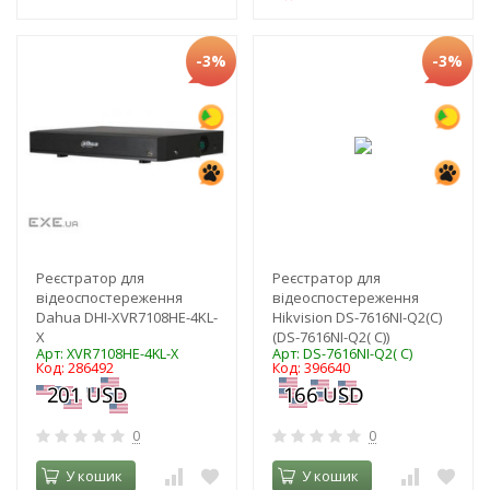
-3%
-3%
Реєстратор для
Реєстратор для
відеоспостереження
відеоспостереження
Dahua DHI-XVR7108HE-4KL-
Hikvision DS-7616NI-Q2(C)
X
(DS-7616NI-Q2( C))
Арт: XVR7108HE-4KL-X
Арт: DS-7616NI-Q2( C)
Код: 286492
Код: 396640
0
0
У кошик
У кошик