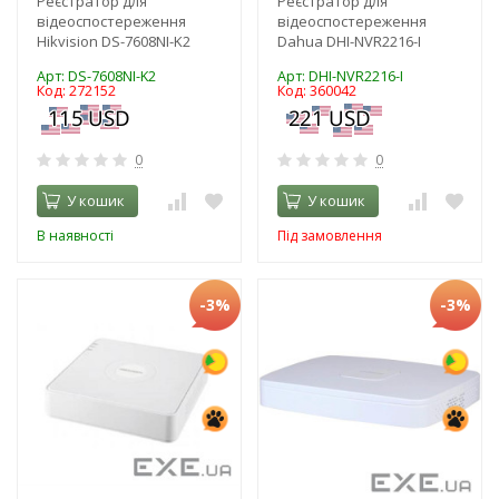
Реєстратор для
Реєстратор для
відеоспостереження
відеоспостереження
Hikvision DS-7608NI-K2
Dahua DHI-NVR2216-I
Арт: DS-7608NI-K2
Арт: DHI-NVR2216-I
Код: 272152
Код: 360042
0
0
У кошик
У кошик
В наявності
Під замовлення
-3%
-3%