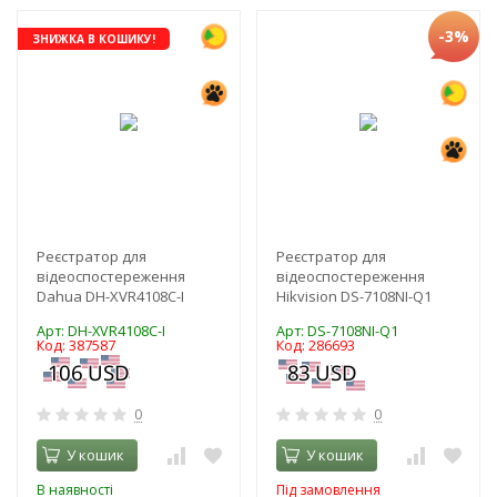
-3%
ЗНИЖКА В КОШИКУ!
Реєстратор для
Реєстратор для
відеоспостереження
відеоспостереження
Dahua DH-XVR4108C-I
Hikvision DS-7108NI-Q1
Арт: DH-XVR4108C-I
Арт: DS-7108NI-Q1
Код: 387587
Код: 286693
0
0
У кошик
У кошик
В наявності
Під замовлення