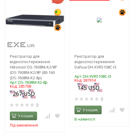
Реєстратор для
Реєстратор для
відеоспостереження
відеоспостереження
Hikvision DS-7608NI-K2/8P
Dahua DH-XVR5108C-I3
(DS-7608NI-K2/8P (80-160
Арт: DH-XVR5108C-I3
(DS-7608NI-K2-8p)
Код: 387914
Арт: DS-7608NI-K2-8p
Код: 285708
0
0
У кошик
У кошик
В наявності
Під замовлення