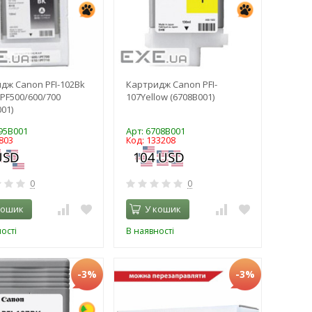
дж Canon PFI-102Bk
Картридж Canon PFI-
 iPF500/600/700
107Yellow (6708B001)
01)
895B001
Арт: 6708B001
803
Код: 133208
0
0
кошик
У кошик
ості
В наявності
-3%
-3%