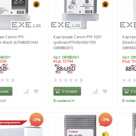
ж Canon PFI-
Картридж Canon PFI-102Y
Картри
e Black (6704B001AA)
(yellow) iPF500/600/700
(black)
(0898B001)
(0895B0
04B001
Арт: 0898B001
Арт: 0
3204
Код: 15794
Код: 15
0
0
ошик
У кошик
У 
сті
В наявності
В наявн
-3%
-3%