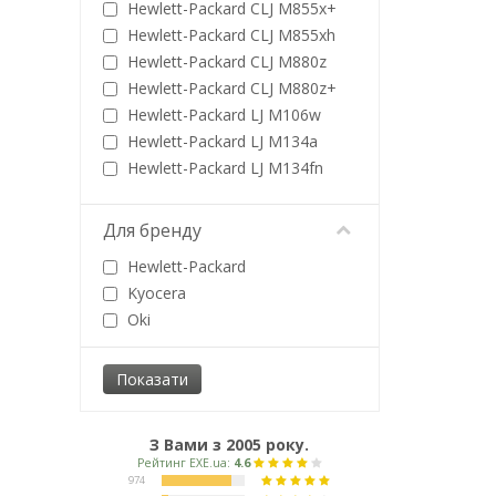
Star
200 стр
Hewlett-Packard CLJ M855x+
Xerox
2000 стр
Hewlett-Packard CLJ M855xh
205 стр
Hewlett-Packard CLJ M880z
21 000 стр
Hewlett-Packard CLJ M880z+
210 стр
Hewlett-Packard LJ M106w
2100 стр
Hewlett-Packard LJ M134a
220 стр
Hewlett-Packard LJ M134fn
2200 стр
Hewlett-Packard LJ Pro M203
2300 стр
Hewlett-Packard LJ Pro M227
Для бренду
235 стр
Hewlett-Packard
24 000 стр
Kyocera
2400 стр
Oki
244 стр
25 000 стр
250 стр
2500 стр
2600
З Вами з 2005 року.
2600 стр
2700 стр