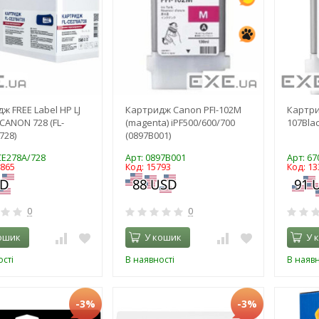
ж FREE Label HP LJ
Картридж Canon PFI-102M
Картри
CANON 728 (FL-
(magenta) iPF500/600/700
107Bla
728)
(0897B001)
-CE278A/728
Арт: 0897B001
Арт: 6
8865
Код: 15793
Код: 13
0
0
ошик
У кошик
У 
сті
В наявності
В наявн
-3%
-3%