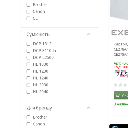
Brother
Canon
CET
CHI
CHINA
Сумісність
Colorway
DCP 1512
Картрид
Dayton
CE278A/
DCP 8110dn
Epson
CE278A/
DCP L2500
Foshan
Арт: FL
HL 1030
FREE Label
Код: 16
HL 1230
Fuji
HL 1240
G&G
HL 2030
HANP
HL 2040
HP
У к
HL 5440d
Integral
В наявно
HL 5450dn
Для бренду
IPM
HL 6180dw
Jet Tec
Brother
HL L2360
Katun
Canon
HL-5240
Konica Minolta