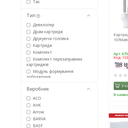
Так
Тип
Девелопер
Драм картридж
Картрид
Друкуюча головка
107Matt
Картридж
Комплект
Арт: 67
Код: 13
Комплект перезаправних
картриджів
Модуль формування
зображення
Папір
У к
Виробник
Презентер
В наявно
Ремкомплект
ACO
Стрічка до принтерів
AHK
Тонер
Arrow
Тонер-картридж
BARVA
BASF