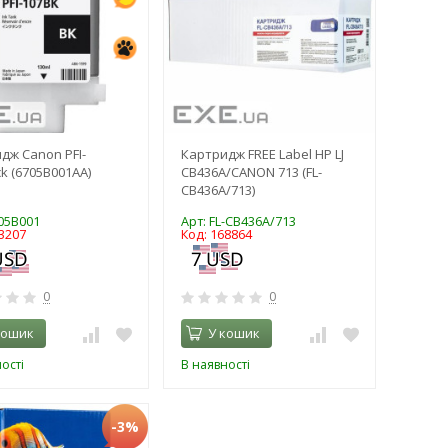
дж Canon PFI-
Картридж FREE Label HP LJ
ck (6705B001AA)
CB436A/CANON 713 (FL-
CB436A/713)
705B001
Арт: FL-CB436A/713
3207
Код: 168864
0
0
кошик
У кошик
ості
В наявності
-3%