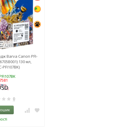
дж Barva Canon PFI-
6705B001) 130 мл,
IC-PFI107BK)
-PFI107BK
7581
0
кошик
ості