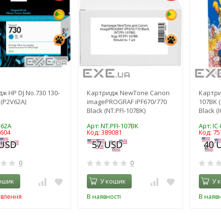
ж HP DJ No.730 130-
Картридж NewTone Canon
Картри
 (P2V62A)
imagePROGRAF iPF670/770
107BK (
Black (NT.PFI-107BK)
Black (
V62A
Арт: NT.PFI-107BK
Арт: IC
4604
Код: 389081
Код: 75
0
0
ошик
У кошик
У 
овлення
В наявності
В наявн