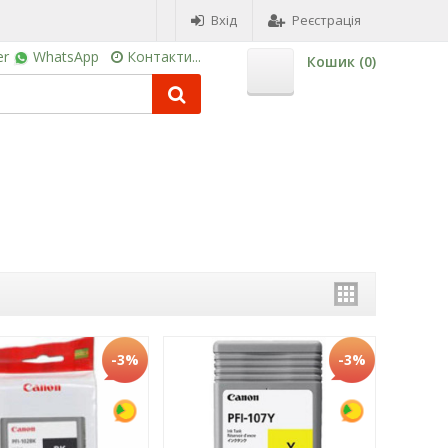
Вхід
Реєстрація
er
WhatsApp
Контакти...
Кошик (
0
)
-3%
-3%