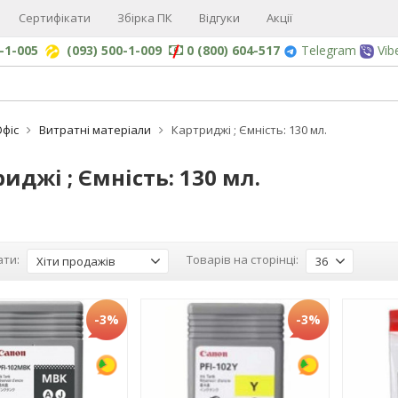
Сертифікати
Збірка ПК
Відгуки
Акції
0-1-005
(093) 500-1-009
0 (800) 604-517
Telegram
Vib
Офіс
Витратні матеріали
Картриджі ; Ємність: 130 мл.
иджі ; Ємність: 130 мл.
ти:
Товарів на сторінці:
Хіти продажів
36
-3%
-3%