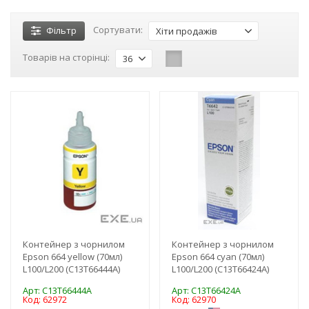
Сортувати:
Фільтр
Хіти продажів
Товарів на сторінці:
36
-3%
-3%
Контейнер з чорнилом
Контейнер з чорнилом
Epson 664 yellow (70мл)
Epson 664 cyan (70мл)
L100/L200 (C13T66444A)
L100/L200 (C13T66424A)
Арт: C13T66444A
Арт: C13T66424A
Код: 62972
Код: 62970