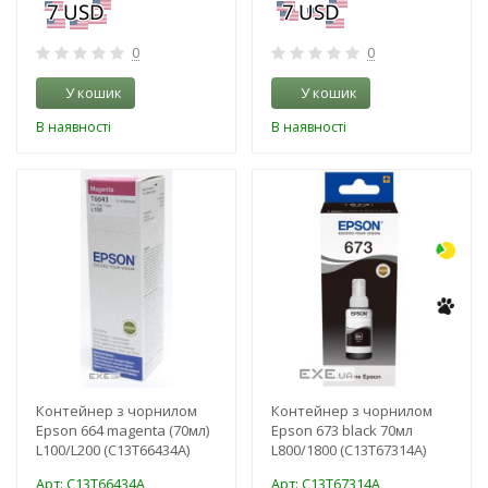
0
0
У кошик
У кошик
В наявності
В наявності
-3%
-3%
Контейнер з чорнилом
Контейнер з чорнилом
Epson 664 magenta (70мл)
Epson 673 black 70мл
L100/L200 (C13T66434A)
L800/1800 (C13T67314A)
Арт: C13T66434A
Арт: C13T67314A