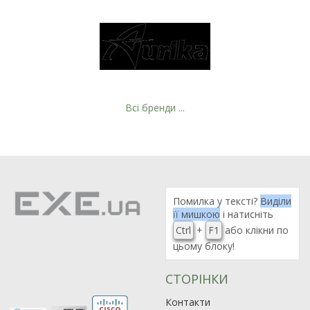
Всі бренди ...
Помилка у тексті?
Виділи
її мишкою
і натисніть
Ctrl
+
F1
або клікни по
цьому блоку!
СТОРІНКИ
Контакти