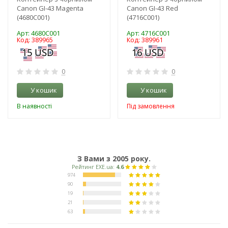
Canon GI-43 Magenta
Canon GI-43 Red
(4680C001)
(4716C001)
Арт: 4680C001
Арт: 4716C001
Код: 389965
Код: 389961
0
0
У кошик
У кошик
В наявності
Під замовлення
З Вами з 2005 року.