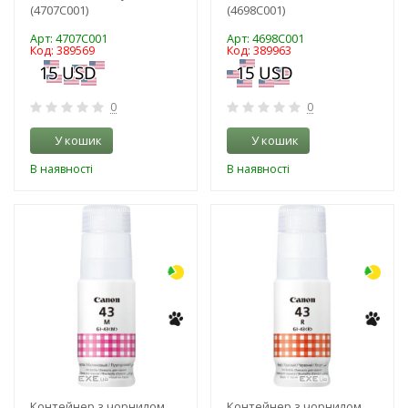
(4707C001)
(4698C001)
Арт: 4707C001
Арт: 4698C001
Код: 389569
Код: 389963
0
0
У кошик
У кошик
В наявності
В наявності
-3%
-3%
Контейнер з чорнилом
Контейнер з чорнилом