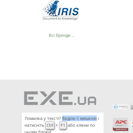
Всі бренди ...
Помилка у тексті?
Виділи її мишкою
і
натисніть
Ctrl
+
F1
або клікни по
цьому блоку!