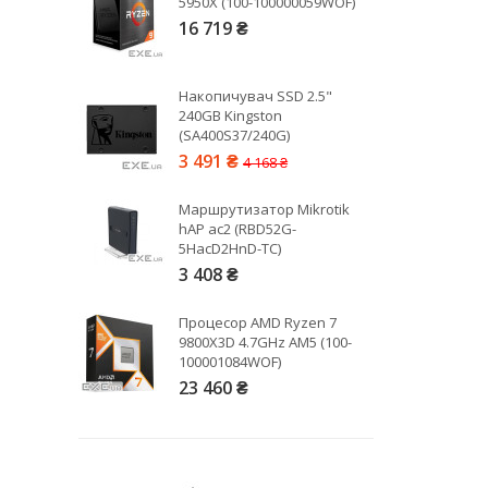
5950X (100-100000059WOF)
16 719 ₴
Рейтинг EXE.ua:
4.6
974
Накопичувач SSD 2.5"
90
240GB Kingston
19
(SA400S37/240G)
21
3 491 ₴
4 168 ₴
63
Маршрутизатор Mikrotik
hAP ac2 (RBD52G-
5HacD2HnD-TC)
3 408 ₴
Процесор AMD Ryzen 7
9800X3D 4.7GHz AM5 (100-
100001084WOF)
23 460 ₴