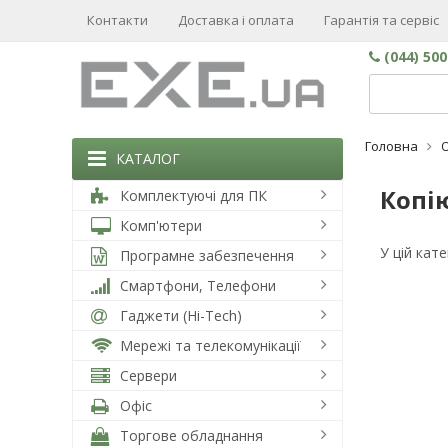
Контакти
Доставка і оплата
Гарантія та сервіс
(044) 50
Головна
КАТАЛОГ
Копі
Комплектуючі для ПК
Комп'ютери
У цій кат
Програмне забезпечення
Смартфони, Телефони
Гаджети (Hi-Tech)
Мережі та телекомунікації
Сервери
Офіс
Торгове обладнання