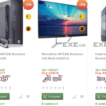
-3%
-3%
ARTLINE Business
Моноблок ARTLINE Business
Комп'ю
v03)
G42 Black (G42V21)
Busines
7v03
Арт: G42v21
Арт: B4
7377
Код: 439618
Код: 40
0
0
ошик
У кошик
У 
сті
В наявності
В наявн