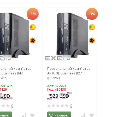
-3%
-3%
нальний комп'ютер
Персональний комп'ютер
E Business B43
ARTLINE Business B27
5Win)
(B27v60)
43v05Win
Арт: B27v60
1129
Код: 430138
0
0
кошик
У кошик