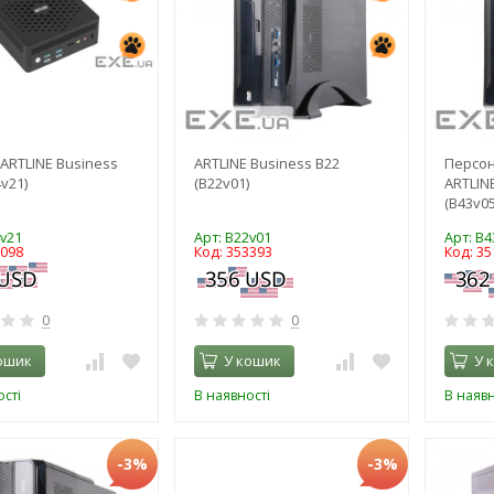
ARTLINE Business
ARTLINE Business B22
Персо
v21)
(B22v01)
ARTLIN
(B43v05
4v21
Арт: B22v01
Арт: B4
2098
Код: 353393
Код: 35
0
0
ошик
У кошик
У 
сті
В наявності
В наявн
-3%
-3%