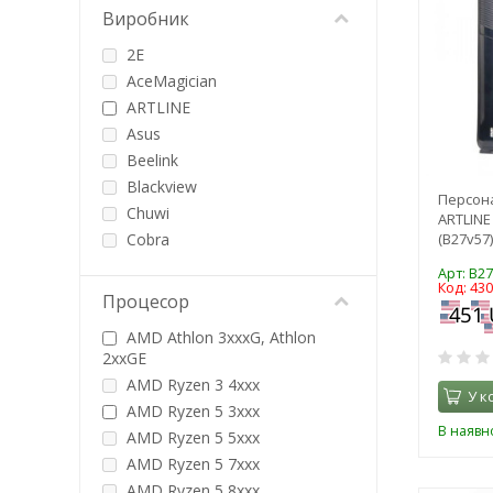
Виробник
2E
AceMagician
ARTLINE
Asus
Beelink
Blackview
Персон
Chuwi
ARTLINE
Cobra
(B27v57)
Dell
Арт: B2
Код: 43
EXE
Процесор
Firebat
AMD Athlon 3xxxG, Athlon
GEEKOM
2xxGE
Gigabyte
AMD Ryzen 3 4xxx
У к
GMKtec
AMD Ryzen 5 3xxx
GTL
В наявно
AMD Ryzen 5 5xxx
HP
AMD Ryzen 5 7xxx
Intel
AMD Ryzen 5 8xxx