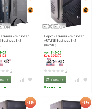
нальний комп'ютер
Персональний комп'ютер
E Business B43
ARTLINE Business B45
)
(B45v09)
3v05
Арт: B45v09
1128
Код: 396379
0
0
кошик
У кошик
ості
В наявності
-3%
-3%