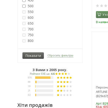
450
500
550
У к
600
В наявно
650
700
750
800
850
1000
Сбросить фильтры
1050
1200
1300
З Вами з 2005 року.
1600
Персон
ARTLINE
(B29v67)
Арт: B2
Хіти продажів
Код: 43