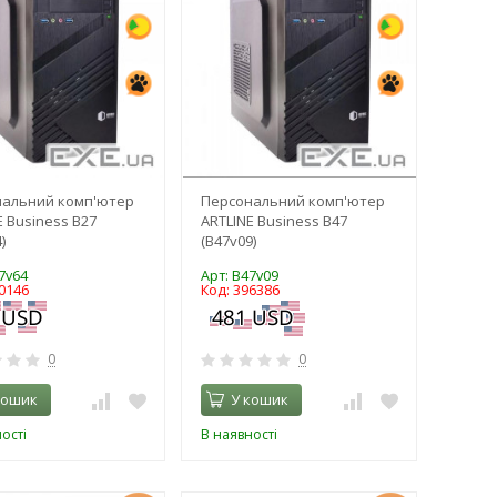
нальний комп'ютер
Персональний комп'ютер
E Business B27
ARTLINE Business B47
)
(B47v09)
7v64
Арт: B47v09
0146
Код: 396386
0
0
кошик
У кошик
ості
В наявності