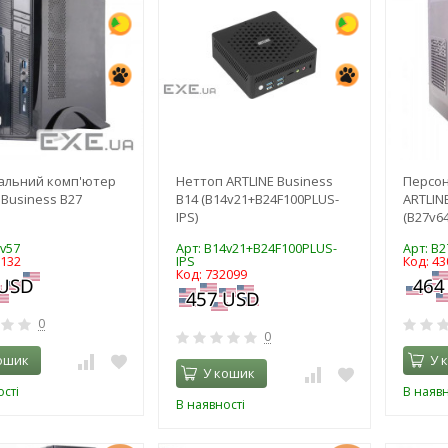
альний комп'ютер
Неттоп ARTLINE Business
Персо
 Business B27
B14 (B14v21+B24F100PLUS-
ARTLIN
IPS)
(B27v64
7v57
Арт: B14v21+B24F100PLUS-
Арт: B2
0132
IPS
Код: 43
Код: 732099
0
0
ошик
У 
У кошик
сті
В наявн
В наявності