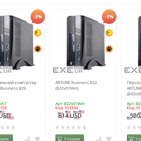
-3%
-3%
альний комп'ютер
ARTLINE Business B22
Персо
 Business B29
(B22v01Win)
ARTLIN
(B43v0
9v57
Арт: B22v01Win
Арт: B
0156
Код: 353394
Код: 35
0
0
ошик
У кошик
У 