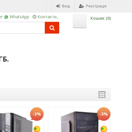
Вхід
Реєстрація
er
WhatsApp
Контакти...
Кошик (
0
)
ГБ.
-3%
-3%