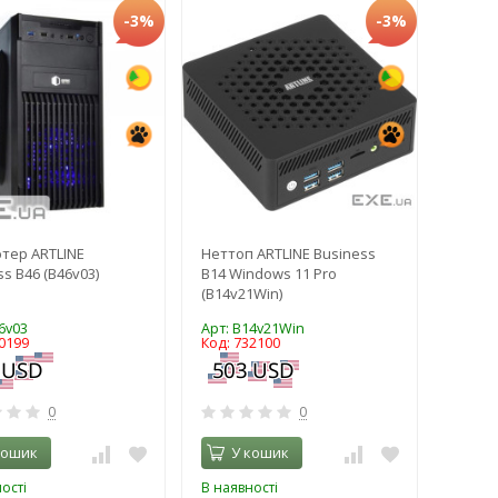
-3%
-3%
тер ARTLINE
Неттоп ARTLINE Business
s B46 (B46v03)
B14 Windows 11 Pro
(B14v21Win)
6v03
Арт: B14v21Win
0199
Код: 732100
0
0
кошик
У кошик
ості
В наявності