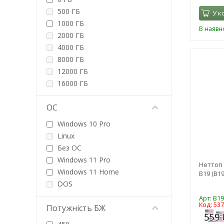
2000 ГБ
500 ГБ
У к
4000 ГБ
1000 ГБ
В наявно
2000 ГБ
4000 ГБ
8000 ГБ
12000 ГБ
16000 ГБ
ОС
Windows 10 Pro
Linux
Без ОС
Windows 11 Pro
Неттоп 
Windows 11 Home
B19 (B19
DOS
Арт: B1
Код: 53
Потужність БЖ