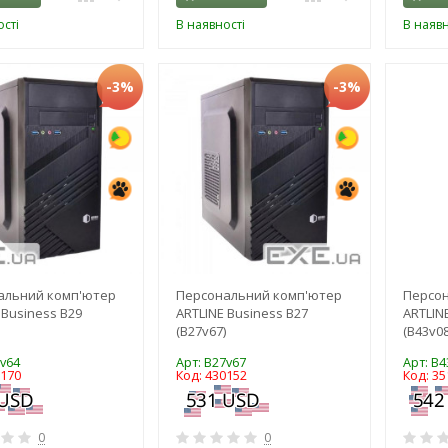
сті
В наявності
В наявн
-3%
-3%
альний комп'ютер
Персональний комп'ютер
Персо
 Business B29
ARTLINE Business B27
ARTLIN
(B27v67)
(B43v08
9v64
Арт: B27v67
Арт: B4
0170
Код: 430152
Код: 35
0
0