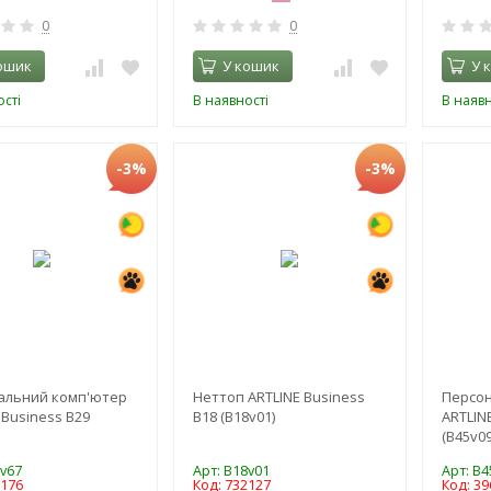
0
0
ошик
У кошик
У 
сті
В наявності
В наявн
-3%
-3%
альний комп'ютер
Неттоп ARTLINE Business
Персо
 Business B29
B18 (B18v01)
ARTLIN
(B45v0
9v67
Арт: B18v01
Арт: B
0176
Код: 732127
Код: 39