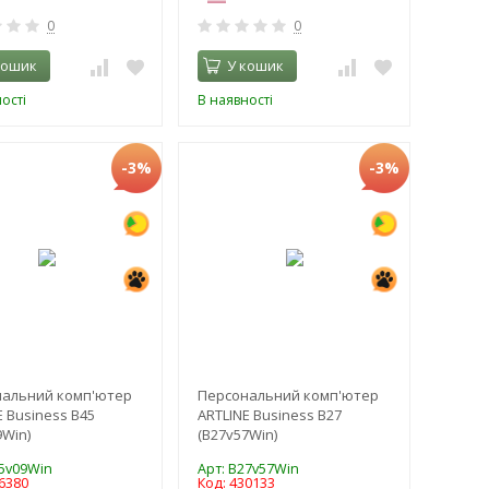
0
0
кошик
У кошик
ості
В наявності
-3%
-3%
нальний комп'ютер
Персональний комп'ютер
E Business B45
ARTLINE Business B27
9Win)
(B27v57Win)
45v09Win
Арт: B27v57Win
6380
Код: 430133