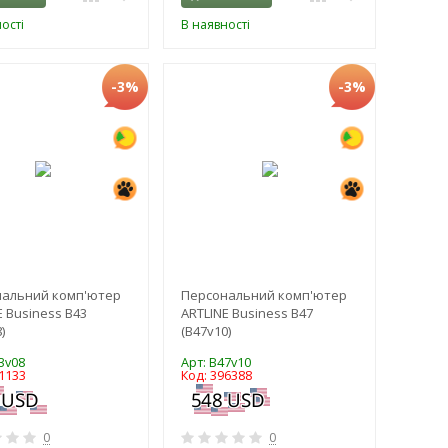
ості
В наявності
-3%
-3%
нальний комп'ютер
Персональний комп'ютер
E Business B43
ARTLINE Business B47
)
(B47v10)
3v08
Арт: B47v10
1133
Код: 396388
0
0