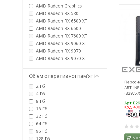
4.3
Intel Core i9-14xxx
AMD Radeon Graphics
2.1
Intel Core Ultra 5 Series 2
AMD Radeon RX 580
4.5
Intel Core Ultra 7 Series 2
AMD Radeon RX 6500 XT
Intel Core Ultra 9 Series 2
AMD Radeon RX 6600
Intel Pentium
AMD Radeon RX 7600 XT
Intel Processor Nxx
AMD Radeon RX 9060 XT
AMD Radeon RX 9070
AMD Radeon RX 9070 XT
Intel Arc B570
Intel Arc B580
Об'єм оперативної пам'яті
Intel HD
Персон
2 Гб
ARTLINE
Intel HD Graphics
(B29v57)
4 Гб
Intel HD Graphics 620
8 Гб
Арт: B2
Intel Iris
Код: 43
16 Гб
NVIDIA GeForce GT 1030
32 Гб
NVIDIA GeForce GT 710
64 Гб
NVIDIA GeForce GTX 1660 Ti
96 Гб
NVIDIA GeForce RTX 3050
У к
128 Гб