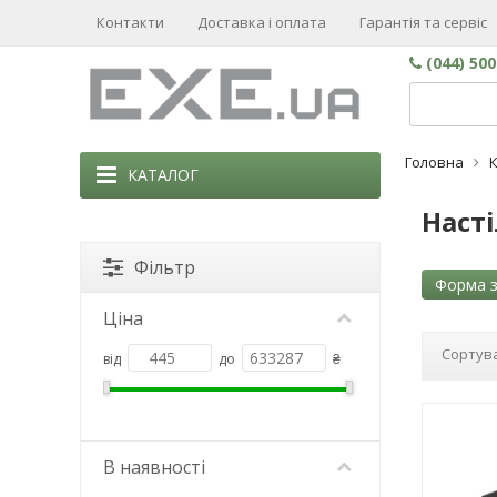
Контакти
Доставка і оплата
Гарантія та сервіс
(044) 50
Головна
КАТАЛОГ
Насті
Фільтр
Форма з
Ціна
Сортува
від
до
₴
В наявності