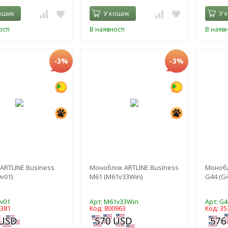
ошик
У кошик
У 
сті
В наявності
В наявн
-3%
-3%
ARTLINE Business
Моноблок ARTLINE Business
Монобл
v01)
M61 (M61v33Win)
G44 (G
9v01
Арт: M61v33Win
Арт: G4
7381
Код: 800963
Код: 35