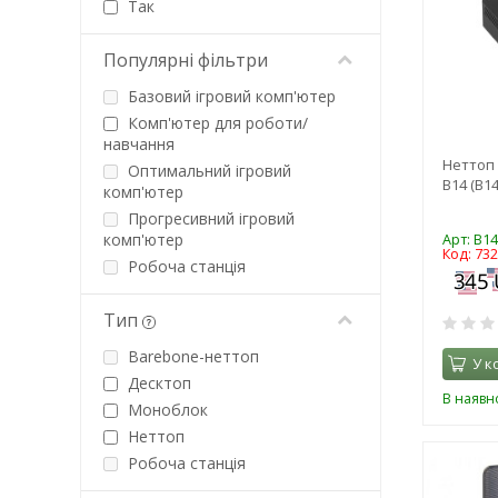
Так
Популярні фільтри
Базовий ігровий комп'ютер
Комп'ютер для роботи/
навчання
Неттоп 
Оптимальний ігровий
B14 (B14
комп'ютер
Прогресивний ігровий
комп'ютер
Арт: B1
Код: 73
Робоча станція
Тип
Barebone-неттоп
У к
Десктоп
В наявно
Моноблок
Неттоп
Робоча станція