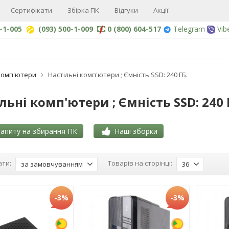
Сертифікати
Збірка ПК
Відгуки
Акції
0-1-005
(093) 500-1-009
0 (800) 604-517
Telegram
Vib
Комп'ютери
Настільні комп'ютери ; Ємність SSD: 240 ГБ.
льні комп'ютери ; Ємність SSD: 240 
апиту на збирання ПК
Наші зборки
ти:
Товарів на сторінці:
за замовчуванням
36
-3%
-3%