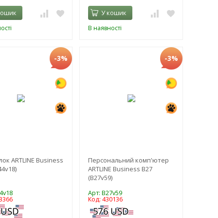
кошик
У кошик
ості
В наявності
-3%
-3%
ок ARTLINE Business
Персональний комп'ютер
44v18)
ARTLINE Business B27
(B27v59)
4v18
Арт: B27v59
3366
Код: 430136