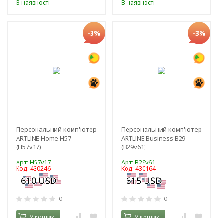
В наявності
В наявності
-3%
-3%
Персональний комп'ютер
Персональний комп'ютер
ARTLINE Home H57
ARTLINE Business B29
(H57v17)
(B29v61)
Арт: H57v17
Арт: B29v61
Код: 430246
Код: 430164
0
0
У кошик
У кошик