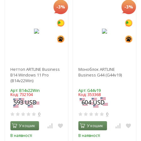
-3%
-3%
Неттоп ARTLINE Business
Моноблок ARTLINE
B14 Windows 11 Pro
Business G44 (G44v19)
(B14v22Win)
Арт: B14v22Win
Арт: G44v19
Код: 732104
Код: 353368
0
0
У кошик
У кошик
В наявності
В наявності