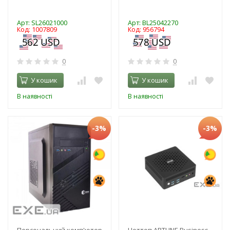
Арт: SL26021000
Арт: BL25042270
Код: 1007809
Код: 956794
0
0
У кошик
У кошик
В наявності
В наявності
-3%
-3%
Персональний комп'ютер
Неттоп ARTLINE Business