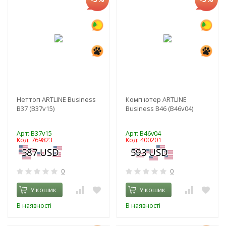
Неттоп ARTLINE Business
Комп'ютер ARTLINE
B37 (B37v15)
Business B46 (B46v04)
Арт: B37v15
Арт: B46v04
Код: 769823
Код: 400201
0
0
У кошик
У кошик
В наявності
В наявності