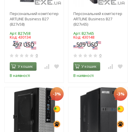
Персональний комп'ютер
Персональний комп'ютер
ARTLINE Business B27
ARTLINE Business B27
(B27v58)
(B27v65)
Арт: B27v58
Арт: B27v65
Код: 430134
Код: 430148
0
0
У кошик
У кошик
В наявності
В наявності
-3%
-3%