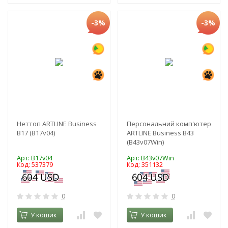
-3%
-3%
Неттоп ARTLINE Business
Персональний комп'ютер
B17 (B17v04)
ARTLINE Business B43
(B43v07Win)
Арт: B17v04
Арт: B43v07Win
Код: 537379
Код: 351132
0
0
У кошик
У кошик