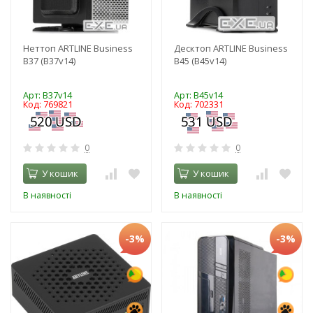
Неттоп ARTLINE Business
Десктоп ARTLINE Business
B37 (B37v14)
B45 (B45v14)
Арт: B37v14
Арт: B45v14
Код: 769821
Код: 702331
0
0
У кошик
У кошик
В наявності
В наявності
-3%
-3%