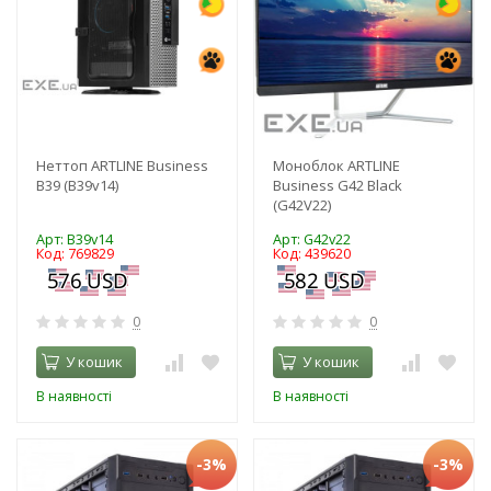
Неттоп ARTLINE Business
Моноблок ARTLINE
B39 (B39v14)
Business G42 Black
(G42V22)
Арт: B39v14
Арт: G42v22
Код: 769829
Код: 439620
0
0
У кошик
У кошик
В наявності
В наявності
-3%
-3%