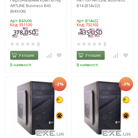
ARTLINE Business B43
B14 (B14v22)
(B43v06)
Арт: B43v06
Арт: B14v22
Код: 351130
Код: 732102
0
0
У кошик
У кошик
В наявності
В наявності
-3%
-3%