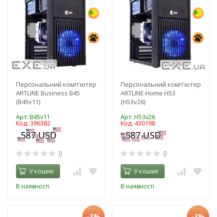
Персональний комп'ютер
Персональний комп'ютер
ARTLINE Business B45
ARTLINE Home H53
(B45v11)
(H53v26)
Арт: B45v11
Арт: H53v26
Код: 396382
Код: 430198
0
0
У кошик
У кошик
В наявності
В наявності
-3%
-3%