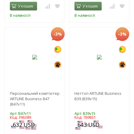
У кошик
У кошик
В наявності
В наявності
-3%
-3%
Персональний комп'ютер
Неттоп ARTLINE Business
ARTLINE Business B47
B39 (B39v15)
(B47v11)
Арт: B47v11
Арт: B39v15
Код: 396389
Код: 769831