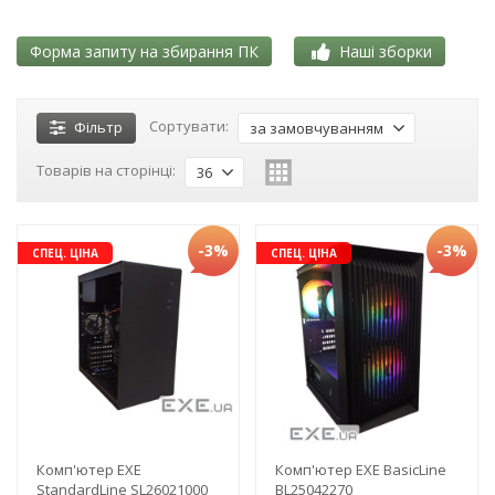
Форма запиту на збирання ПК
Наші зборки
Сортувати:
Фільтр
за замовчуванням
Товарів на сторінці:
36
-3%
-3%
СПЕЦ. ЦІНА
СПЕЦ. ЦІНА
Комп'ютер EXE
Комп'ютер EXE BasicLine
StandardLine SL26021000
BL25042270