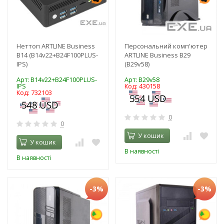
Неттоп ARTLINE Business
Персональний комп'ютер
B14 (B14v22+B24F100PLUS-
ARTLINE Business B29
IPS)
(B29v58)
Арт: B14v22+B24F100PLUS-
Арт: B29v58
IPS
Код: 430158
Код: 732103
0
0
У кошик
У кошик
В наявності
В наявності
-3%
-3%