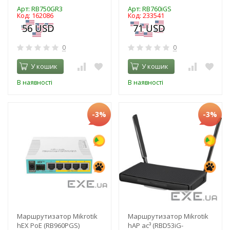
Арт: RB750GR3
Арт: RB760iGS
Код: 162086
Код: 233541
0
0
У кошик
У кошик
В наявності
В наявності
-3%
-3%
Маршрутизатор Mikrotik
Маршрутизатор Mikrotik
hEX PoE (RB960PGS)
hAP ac³ (RBD53iG-