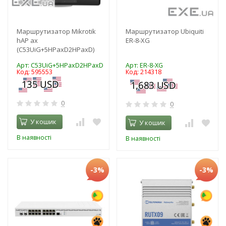
Маршрутизатор Mikrotik
Маршрутизатор Ubiquiti
hAP ax
ER-8-XG
(C53UiG+5HPaxD2HPaxD)
Арт: C53UiG+5HPaxD2HPaxD
Арт: ER-8-XG
Код: 595553
Код: 214318
0
0
У кошик
У кошик
В наявності
В наявності
-3%
-3%