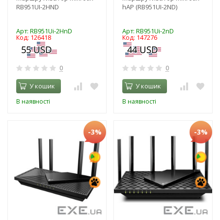
RB951UI-2HND
hAP (RB951UI-2ND)
Арт: RB951Ui-2HnD
Арт: RB951Ui-2nD
Код: 126418
Код: 147276
0
0
У кошик
У кошик
В наявності
В наявності
-3%
-3%