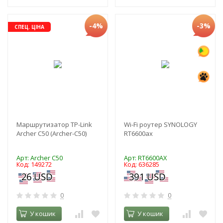
-4%
-3%
СПЕЦ. ЦІНА
Маршрутизатор TP-Link
Wi-Fi роутер SYNOLOGY
Archer C50 (Archer-C50)
RT6600ax
Арт: Archer C50
Арт: RT6600AX
Код: 149272
Код: 636285
0
0
У кошик
У кошик