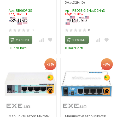
5HacD2HnD)
Арт: RB960PGS
Арт: RBD53iG-5HacD2HnD
Код: 162391
Код: 357852
0
0
У кошик
У кошик
В наявності
В наявності
-3%
-3%
Маршрутизатор Mikrotik
Маршрутизатор Mikrotik