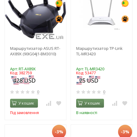
Маршрутизатор ASUS RT-
Маршрутизатор TP-Link
AX89X (90IG04J1-BM3010)
TL-MR3420
Арт: RT-AX89X
Арт: TL-MR3420
Код: 382759
Код: 53477
0
0
У кошик
У кошик
Під замовлення
В наявності
-3%
-3%