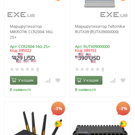
Маршрутизатор
Маршрутизатор Teltonika
MIKROTIK CCR2004-16G-
RUTX09 (RUTX09000000)
2S+
Арт: CCR2004-16G-2S+
Арт: RUTX09000000
Код: 395022
Код: 389153
0
0
У кошик
У кошик
В наявності
В наявності
-3%
-3%