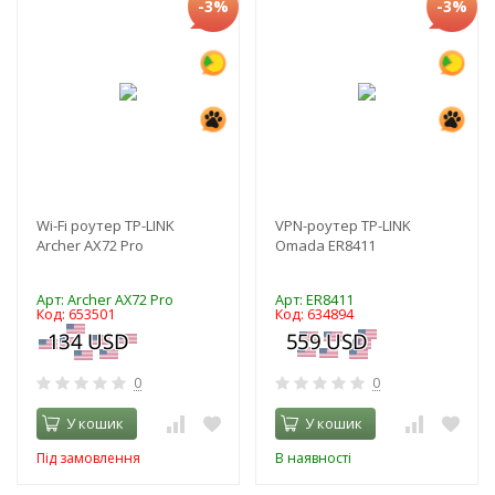
-3%
-3%
Wi-Fi роутер TP-LINK
VPN-роутер TP-LINK
Archer AX72 Pro
Omada ER8411
Арт: Archer AX72 Pro
Арт: ER8411
Код: 653501
Код: 634894
0
0
У кошик
У кошик
Під замовлення
В наявності