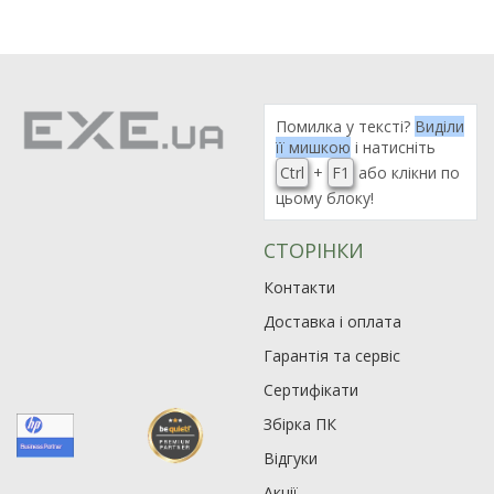
Помилка у тексті?
Виділи
її мишкою
і натисніть
Ctrl
+
F1
або клікни по
цьому блоку!
СТОРІНКИ
Контакти
Доставка і оплата
Гарантія та сервіс
Сертифікати
Збірка ПК
Відгуки
Акції