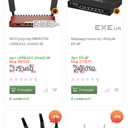
Wi-Fi роутер MIKROTIK
Маршрутизатор Ubiquiti
L009UIGS-2HAXD-IN
ER-6P
Арт: L009UiGS-2HaxD-IN
Арт: ER-6P
Код: 641535
Код: 277571
0
0
У кошик
У кошик
В наявності
В наявності
-3%
-3%