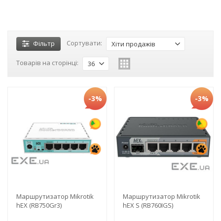
Сортувати:
Фільтр
Хіти продажів
Товарів на сторінці:
36
-3%
-3%
Маршрутизатор Mikrotik
Маршрутизатор Mikrotik
hEX (RB750Gr3)
hEX S (RB760IGS)