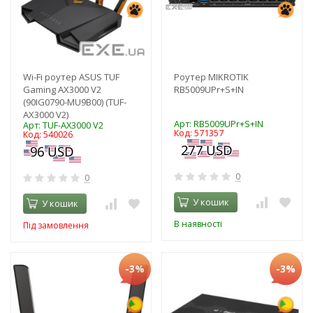
Wi-Fi роутер ASUS TUF
Роутер MIKROTIK
Gaming AX3000 V2
RB5009UPr+S+IN
(90IG0790-MU9B00) (TUF-
AX3000 V2)
Арт: RB5009UPr+S+IN
Арт: TUF-AX3000 V2
Код: 571357
Код: 540026
0
0
У кошик
У кошик
В наявності
Під замовлення
-3%
-3%