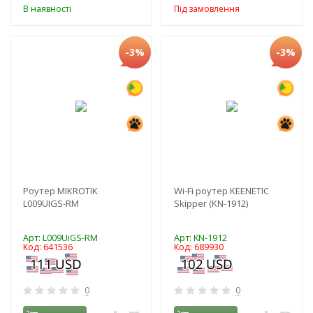
В наявності
Під замовлення
-3%
-3%
Роутер MIKROTIK
Wi-Fi роутер KEENETIC
L009UIGS-RM
Skipper (KN-1912)
Арт: L009UiGS-RM
Арт: KN-1912
Код: 641536
Код: 689930
0
0