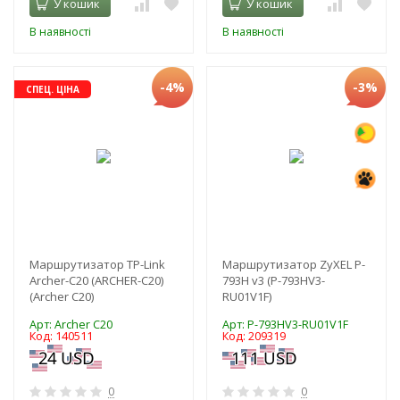
У кошик
У кошик
В наявності
В наявності
-4%
-3%
СПЕЦ. ЦІНА
Маршрутизатор TP-Link
Маршрутизатор ZyXEL P-
Archer-C20 (ARCHER-C20)
793H v3 (P-793HV3-
(Archer C20)
RU01V1F)
Арт: Archer C20
Арт: P-793HV3-RU01V1F
Код: 140511
Код: 209319
0
0