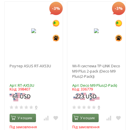
-3%
-3%
Роутер ASUS RT-AX53U
Wi-Fi система TP-LINK Deco
M9 Plus 2-pack (Deco M9
Plus(2-Pack))
Арт: RT-AX53U
Арт: Deco M9 Plus(2-Pack)
Код: 398407
Код: 336779
0
0
У кошик
У кошик
Під замовлення
Під замовлення