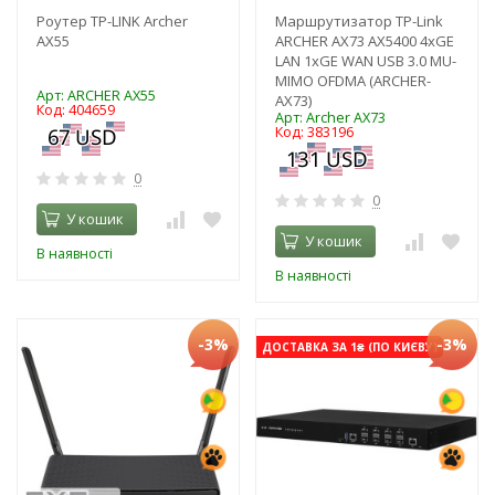
Роутер TP-LINK Archer
Маршрутизатор TP-Link
AX55
ARCHER AX73 AX5400 4xGE
LAN 1xGE WAN USB 3.0 MU-
MIMO OFDMA (ARCHER-
Арт: ARCHER AX55
AX73)
Код: 404659
Арт: Archer AX73
Код: 383196
0
0
У кошик
У кошик
В наявності
В наявності
-3%
-3%
ДОСТАВКА ЗА 1₴ (ПО КИЄВУ)