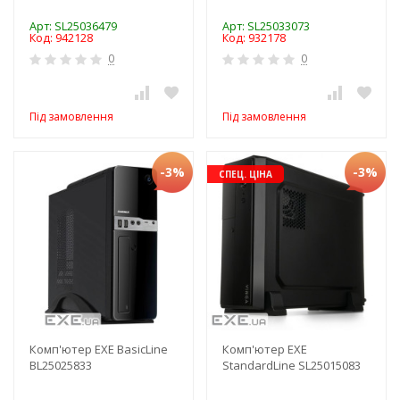
Арт: SL25036479
Арт: SL25033073
Код: 942128
Код: 932178
0
0
Під замовлення
Під замовлення
-3%
-3%
СПЕЦ. ЦІНА
Комп'ютер EXE BasicLine
Комп'ютер EXE
BL25025833
StandardLine SL25015083