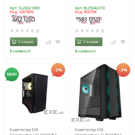
Арт: SL26021000
Арт: BL25042270
Код: 1007809
Код: 956794
0
0
У кошик
У кошик
В наявності
В наявності
-3%
-3%
NEW!
Комп'ютер EXE
Комп'ютер EXE
StandardLine SL26020753
StandardLine SL25038553