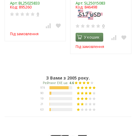
Арт: BL25025833
Арт: SL25015083
Код: 895260
Код: 846498
0
0
Під замовлення
У кошик
Під замовлення
З Вами з 2005 року.