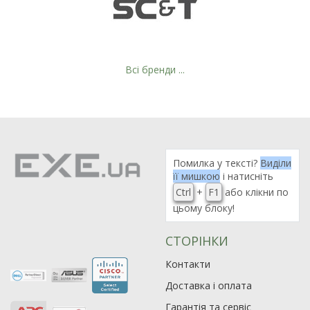
Всі бренди ...
Помилка у тексті?
Виділи
її мишкою
і натисніть
Ctrl
+
F1
або клікни по
цьому блоку!
СТОРІНКИ
Контакти
Доставка і оплата
Гарантія та сервіс