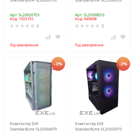
Арт: SL26020753
Арт: SL25038553
Код: 1003155
Код: 949698
0
0
Під замовлення
Під замовлення
-3%
-3%
Комп'ютер EXE
Комп'ютер EXE
StandardLine SL25036479
StandardLine SL25033073