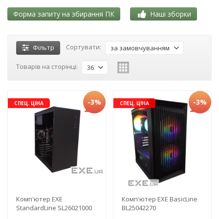
Форма запиту на збирання ПК
Наші зборки
Сортувати:
Фільтр
за замовчуванням
Товарів на сторінці:
36
-3%
-3%
СПЕЦ. ЦІНА
СПЕЦ. ЦІНА
Комп'ютер EXE
Комп'ютер EXE BasicLine
StandardLine SL26021000
BL25042270