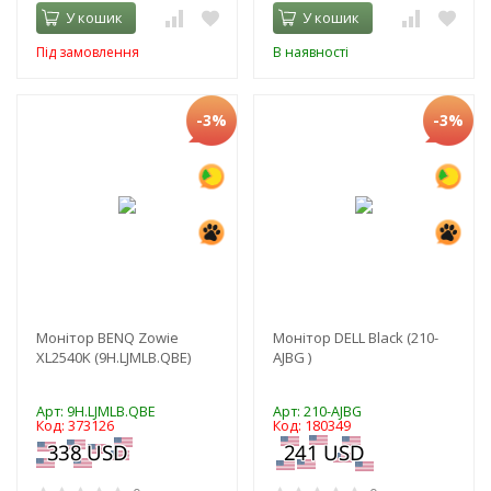
У кошик
У кошик
Під замовлення
В наявності
-3%
-3%
Монітор BENQ Zowie
Монітор DELL Black (210-
XL2540K (9H.LJMLB.QBE)
AJBG )
Арт: 9H.LJMLB.QBE
Арт: 210-AJBG
Код: 373126
Код: 180349