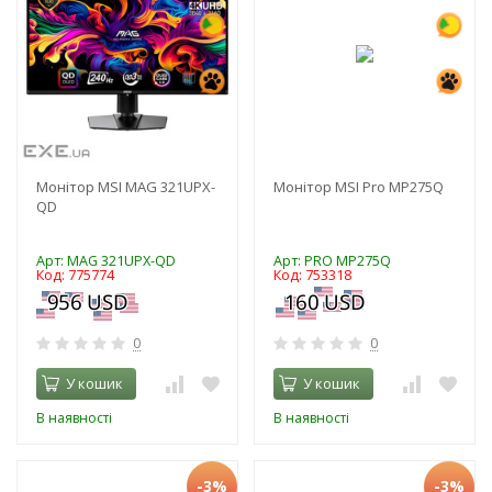
Монітор MSI MAG 321UPX-
Монітор MSI Pro MP275Q
QD
Арт: MAG 321UPX-QD
Арт: PRO MP275Q
Код: 775774
Код: 753318
0
0
У кошик
У кошик
В наявності
В наявності
-3%
-3%