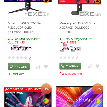
Монітор ASUS ROG Swift
Монітор ASUS ROG Strix
PG32UCDP OLED
XG27ACS (90LM09Q0-
(90LM0A50-B01370)
B01170)
Арт: 90LM0A50-B01370
Арт: 90LM09Q0-B01170
Код: 781423
Код: 718539
0
0
У кошик
У кошик
Під замовлення
В наявності
-3%
-3%
ДОСТАВКА ЗА 1₴ (ПО КИЄВУ)