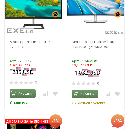
Монітор PHILIPS E-Line
Монітор DELL UltraSharp
325E1C/00 (3
U3425WE (210-BMDW)
Арт: 325E1C/00
Арт: 210-BMDW
Код: 301773
Код: 727306
0
0
У кошик
У кошик
В наявності
Очікується поставка
-3%
-3%
ДОСТАВКА ЗА 1₴ (ПО КИЄВУ)