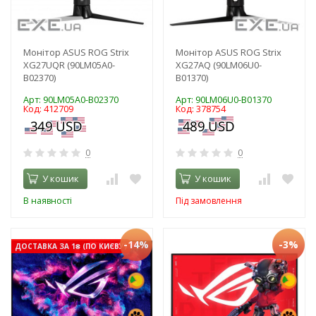
Монітор ASUS ROG Strix
Монітор ASUS ROG Strix
XG27UQR (90LM05A0-
XG27AQ (90LM06U0-
B02370)
B01370)
Арт: 90LM05A0-B02370
Арт: 90LM06U0-B01370
Код: 412709
Код: 378754
0
0
У кошик
У кошик
В наявності
Під замовлення
-14%
-3%
ДОСТАВКА ЗА 1₴ (ПО КИЄВУ)