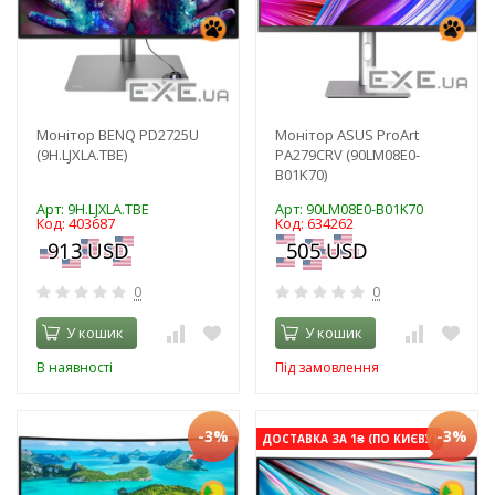
Монітор BENQ PD2725U
Монітор ASUS ProArt
(9H.LJXLA.TBE)
PA279CRV (90LM08E0-
B01K70)
Арт: 9H.LJXLA.TBE
Арт: 90LM08E0-B01K70
Код: 403687
Код: 634262
0
0
У кошик
У кошик
В наявності
Під замовлення
-3%
-3%
ДОСТАВКА ЗА 1₴ (ПО КИЄВУ)