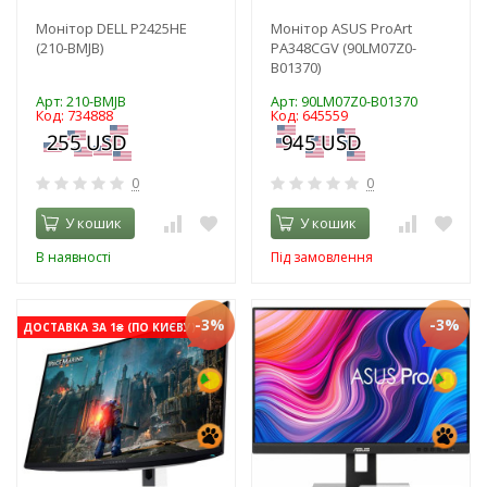
Монітор DELL P2425HE
Монітор ASUS ProArt
(210-BMJB)
PA348CGV (90LM07Z0-
B01370)
Арт: 210-BMJB
Арт: 90LM07Z0-B01370
Код: 734888
Код: 645559
0
0
У кошик
У кошик
В наявності
Під замовлення
-3%
-3%
ДОСТАВКА ЗА 1₴ (ПО КИЄВУ)