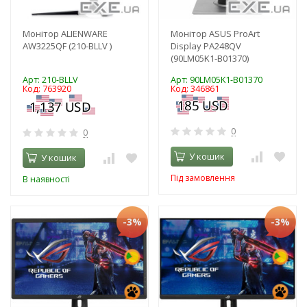
Монітор ALIENWARE
Монітор ASUS ProArt
AW3225QF (210-BLLV )
Display PA248QV
(90LM05K1-B01370)
Арт: 210-BLLV
Арт: 90LM05K1-B01370
Код: 763920
Код: 346861
0
0
У кошик
У кошик
Під замовлення
В наявності
-3%
-3%