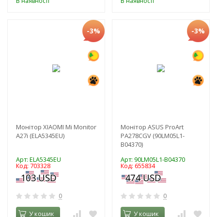
В наявності
В наявності
-3%
-3%
Монітор XIAOMI Mi Monitor
Монітор ASUS ProArt
A27i (ELA5345EU)
PA278CGV (90LM05L1-
B04370)
Арт: ELA5345EU
Арт: 90LM05L1-B04370
Код: 703328
Код: 655834
0
0
У кошик
У кошик