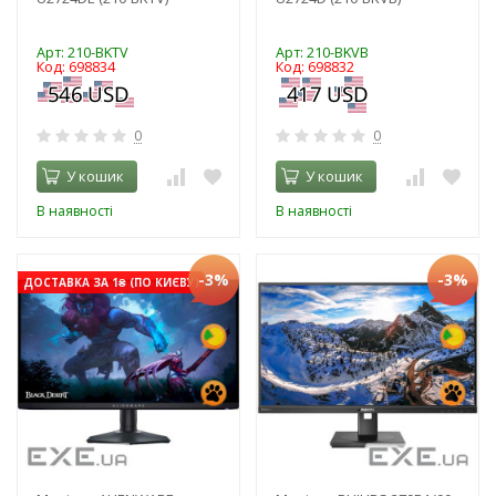
Арт: 210-BKTV
Арт: 210-BKVB
Код: 698834
Код: 698832
0
0
У кошик
У кошик
В наявності
В наявності
-3%
-3%
ДОСТАВКА ЗА 1₴ (ПО КИЄВУ)