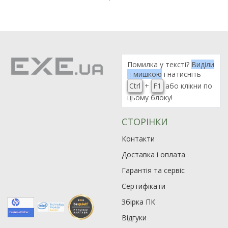
Помилка у тексті?
Виділи
її мишкою
і натисніть
Ctrl
+
F1
або клікни по
цьому блоку!
СТОРІНКИ
Контакти
Доставка і оплата
Гарантія та сервіс
Сертифікати
Збірка ПК
Відгуки