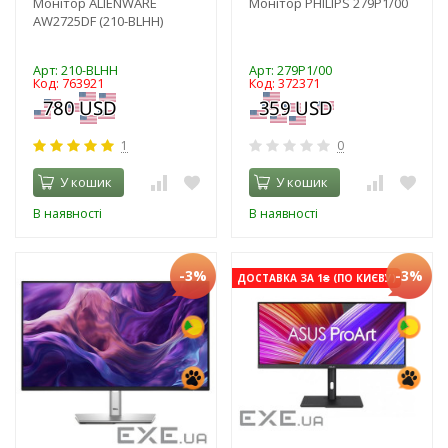
Монітор ALIENWARE
Монітор PHILIPS 279P1/00
AW2725DF (210-BLHH)
Арт: 210-BLHH
Арт: 279P1/00
Код: 763921
Код: 372371
1
0
У кошик
У кошик
В наявності
В наявності
-3%
-3%
ДОСТАВКА ЗА 1₴ (ПО КИЄВУ)