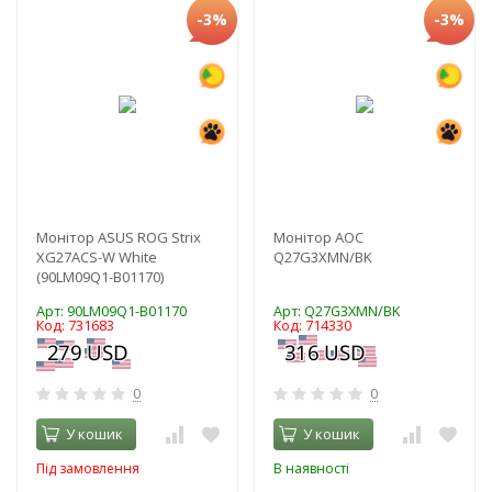
-3%
-3%
Монітор ASUS ROG Strix
Монітор AOC
XG27ACS-W White
Q27G3XMN/BK
(90LM09Q1-B01170)
Арт: 90LM09Q1-B01170
Арт: Q27G3XMN/BK
Код: 731683
Код: 714330
0
0
У кошик
У кошик
Під замовлення
В наявності