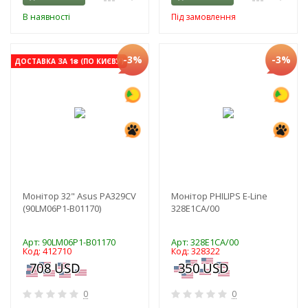
В наявності
Під замовлення
-3%
-3%
ДОСТАВКА ЗА 1₴ (ПО КИЄВУ)
Монітор 32" Asus PA329CV
Монітор PHILIPS E-Line
(90LM06P1-B01170)
328E1CA/00
Арт: 90LM06P1-B01170
Арт: 328E1CA/00
Код: 412710
Код: 328322
0
0