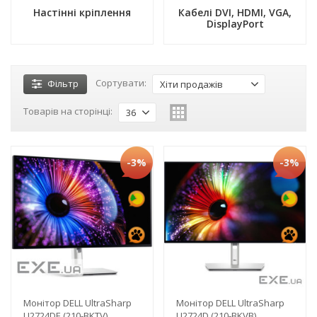
Настінні кріплення
Кабелі DVI, HDMI, VGA,
DisplayPort
Сортувати:
Фільтр
Хіти продажів
Товарів на сторінці:
36
-3%
-3%
Монітор DELL UltraSharp
Монітор DELL UltraSharp
U2724DE (210-BKTV)
U2724D (210-BKVB)