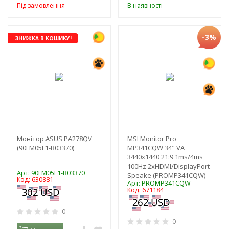
Під замовлення
В наявності
-3%
ЗНИЖКА В КОШИКУ!
Монітор ASUS PA278QV
MSI Monitor Pro
(90LM05L1-B03370)
MP341CQW 34" VA
3440x1440 21:9 1ms/4ms
100Hz 2xHDMI/DisplayPort
Арт: 90LM05L1-B03370
Speake (PROMP341CQW)
Код: 630881
Арт: PROMP341CQW
Код: 671184
0
0