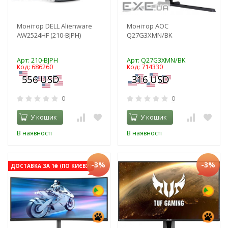
Монітор DELL Alienware
Монітор AOC
AW2524HF (210-BJPH)
Q27G3XMN/BK
Арт: 210-BJPH
Арт: Q27G3XMN/BK
Код: 686260
Код: 714330
0
0
У кошик
У кошик
В наявності
В наявності
-3%
-3%
ДОСТАВКА ЗА 1₴ (ПО КИЄВУ)