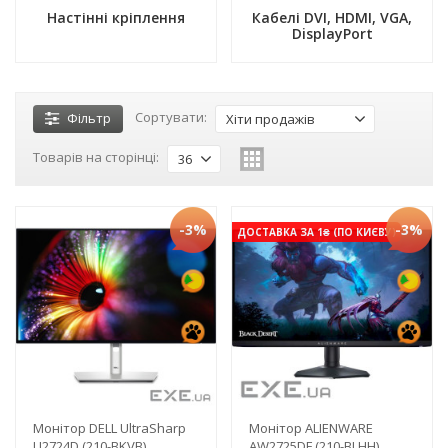
Настінні кріплення
Кабелі DVI, HDMI, VGA,
DisplayPort
Сортувати:
Фільтр
Хіти продажів
Товарів на сторінці:
36
-3%
-3%
ДОСТАВКА ЗА 1₴ (ПО КИЄВУ)
Монітор DELL UltraSharp
Монітор ALIENWARE
U2724D (210-BKVB)
AW2725DF (210-BLHH)