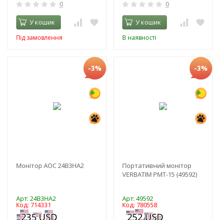
0
0
У кошик
У кошик
Під замовлення
В наявності
-3%
-3%
Монітор AOC 24B3HA2
Портативний монітор
VERBATIM PMT-15 (49592)
Арт: 24B3HA2
Арт: 49592
Код: 714331
Код: 780558