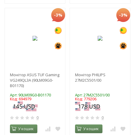
-3%
-3%
Монітор ASUS TUF Gaming
Монітор PHILIPS
VG249QL3A (90LM09G0-
27M2C5501/00
B01170)
Арт: 90LM09G0-B01170
Арт: 27M2C5501/00
Код: 694979
Код: 779206
0
0
У кошик
У кошик