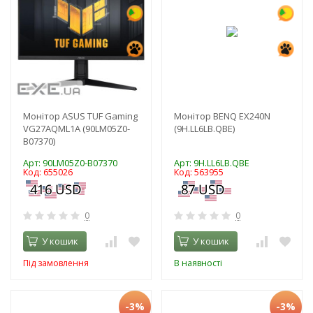
Монітор ASUS TUF Gaming
Монітор BENQ EX240N
VG27AQML1A (90LM05Z0-
(9H.LL6LB.QBE)
B07370)
Арт: 90LM05Z0-B07370
Арт: 9H.LL6LB.QBE
Код: 655026
Код: 563955
0
0
У кошик
У кошик
Під замовлення
В наявності
-3%
-3%