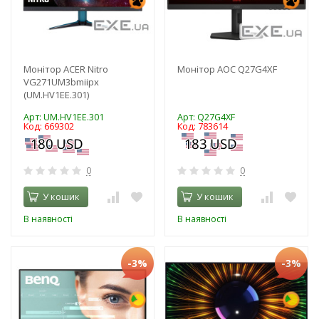
Монітор ACER Nitro
Монітор AOC Q27G4XF
VG271UM3bmiipx
(UM.HV1EE.301)
Арт: UM.HV1EE.301
Арт: Q27G4XF
Код: 669302
Код: 783614
0
0
У кошик
У кошик
В наявності
В наявності
-3%
-3%