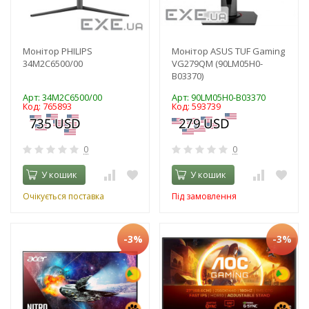
Монітор PHILIPS
Монітор ASUS TUF Gaming
34M2C6500/00
VG279QM (90LM05H0-
B03370)
Арт: 34M2C6500/00
Арт: 90LM05H0-B03370
Код: 765893
Код: 593739
0
0
У кошик
У кошик
Очікується поставка
Під замовлення
-3%
-3%