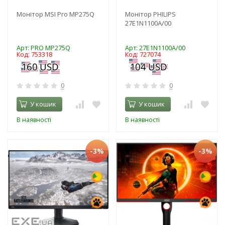
Монітор MSI Pro MP275Q
Монітор PHILIPS
27E1N1100A/00
Арт: PRO MP275Q
Арт: 27E1N1100A/00
Код: 753318
Код: 727074
0
0
У кошик
У кошик
В наявності
В наявності
-3%
-3%