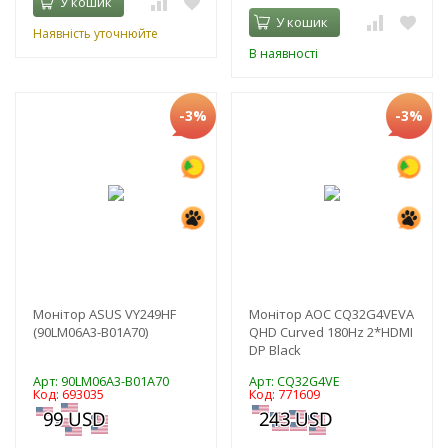
У кошик
У кошик
Наявність уточнюйте
В наявності
-3%
-3%
Монітор ASUS VY249HF
Монітор AOC CQ32G4VEVA
(90LM06A3-B01A70)
QHD Curved 180Hz 2*HDMI
DP Black
Арт: 90LM06A3-B01A70
Арт: CQ32G4VE
Код: 693035
Код: 771609