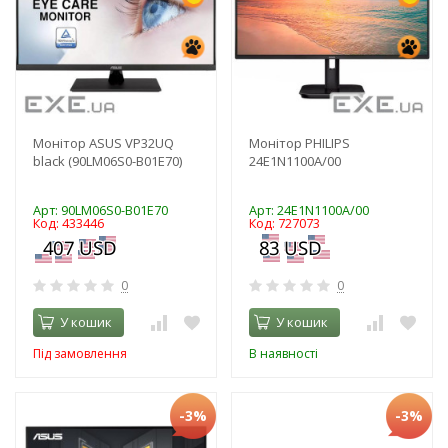
Монітор ASUS VP32UQ
Монітор PHILIPS
black (90LM06S0-B01E70)
24E1N1100A/00
Арт: 90LM06S0-B01E70
Арт: 24E1N1100A/00
Код: 433446
Код: 727073
0
0
У кошик
У кошик
Під замовлення
В наявності
-3%
-3%