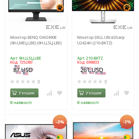
Монітор BENQ GW2490E
Монітор DELL UltraSharp
(9H.LMELJ.LBE) (9H.LLSLJ.LBE)
U2424H (210-BKTZ)
Арт: 9H.LLSLJ.LBE
Арт: 210-BKTZ
Код: 725280
Код: 698833
0
0
У кошик
У кошик
В наявності
В наявності
-3%
-3%