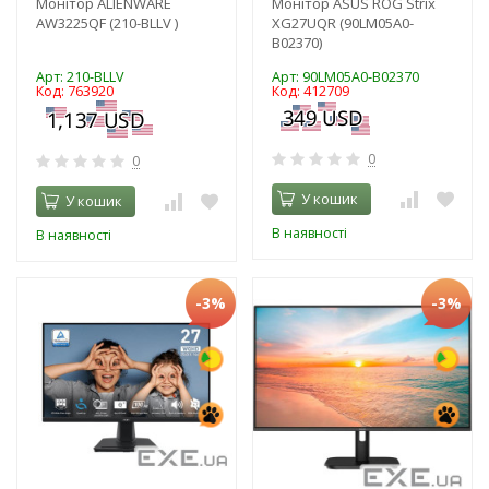
Монітор ALIENWARE
Монітор ASUS ROG Strix
AW3225QF (210-BLLV )
XG27UQR (90LM05A0-
B02370)
Арт: 210-BLLV
Арт: 90LM05A0-B02370
Код: 763920
Код: 412709
0
0
У кошик
У кошик
В наявності
В наявності
-3%
-3%