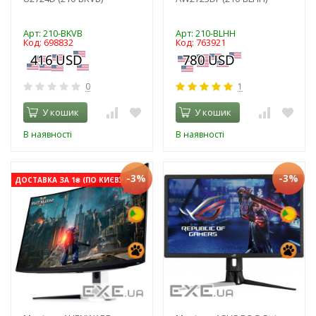
Арт: 210-BKVB
Арт: 210-BLHH
Код: 698832
Код: 763921
0
1
У кошик
У кошик
В наявності
В наявності
-3%
-3%
ДОСТАВКА ЗА 1₴ (ПО КИЄВУ)