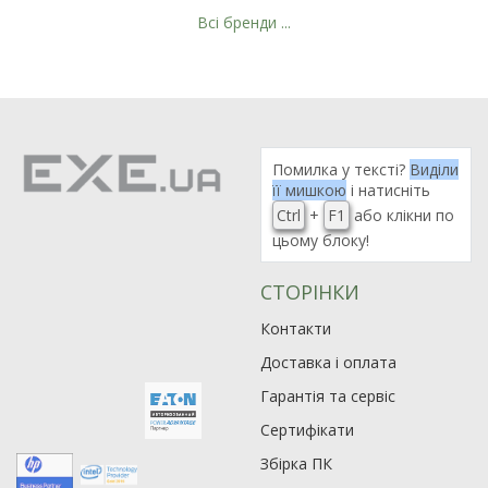
Всі бренди ...
Помилка у тексті?
Виділи
її мишкою
і натисніть
Ctrl
+
F1
або клікни по
цьому блоку!
СТОРІНКИ
Контакти
Доставка і оплата
Гарантія та сервіс
Сертифікати
Збірка ПК