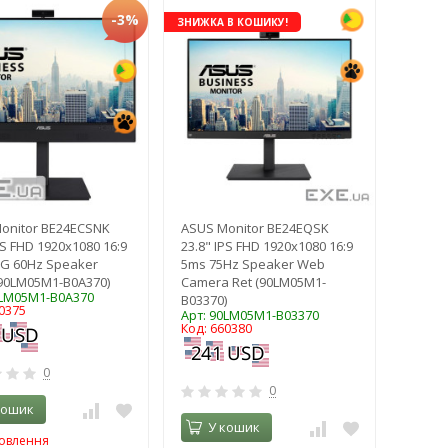
-3%
ЗНИЖКА В КОШИКУ!
onitor BE24ECSNK
ASUS Monitor BE24EQSK
PS FHD 1920x1080 16:9
23.8" IPS FHD 1920x1080 16:9
G 60Hz Speaker
5ms 75Hz Speaker Web
(90LM05M1-B0A370)
Camera Ret (90LM05M1-
0LM05M1-B0A370
B03370)
0375
Арт: 90LM05M1-B03370
Код: 660380
0
0
кошик
У кошик
мовлення