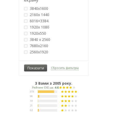
екрану
TN
3840x1600
TN+Film
2160х 1440
VA
6016×3384
1920х 1080
1920x550
3840 х 2560
7680x2160
2560x1920
1280x1024
1366x768
Сбросить фильтры
1440x900
1600x900
1920x1200
З Вами з 2005 року.
1920x1280
1920x1080
2560x1600
2560x1440
2560x1080