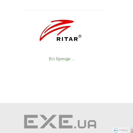
Всі бренди ...
Рейтинг EXE.ua:
4.6
974
90
19
21
63