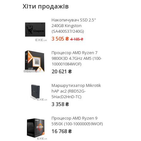
Хіти продажів
3440х1440
3840x2160
Накопичувач SSD 2.5"
3840x1080
240GB Kingston
5120x2880
(SA400S37/240G)
5120x2160
3 505 ₴
4 185 ₴
5120x1440
7680x4320
Процесор AMD Ryzen 7
9800X3D 4.7GHz AM5 (100-
100001084WOF)
20 621 ₴
Маршрутизатор Mikrotik
hAP ac2 (RBD52G-
5HacD2HnD-TC)
3 358 ₴
Процесор AMD Ryzen 9
5950X (100-100000059WOF)
16 768 ₴