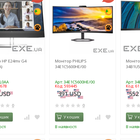
 HP E24mv G4
Монітор PHILIPS
Моніто
A)
34E1C5600HE/00
34B1U5
9L0AA
Арт: 34E1C5600HE/00
Арт: 3
6678
Код: 593445
Код: 61
0
0
ошик
У кошик
У 
сті
В наявності
В наявн