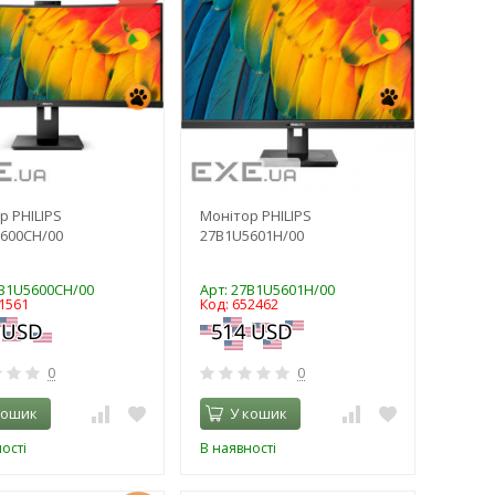
р PHILIPS
Монітор PHILIPS
600CH/00
27B1U5601H/00
4B1U5600CH/00
Арт: 27B1U5601H/00
1561
Код: 652462
0
0
кошик
У кошик
ості
В наявності