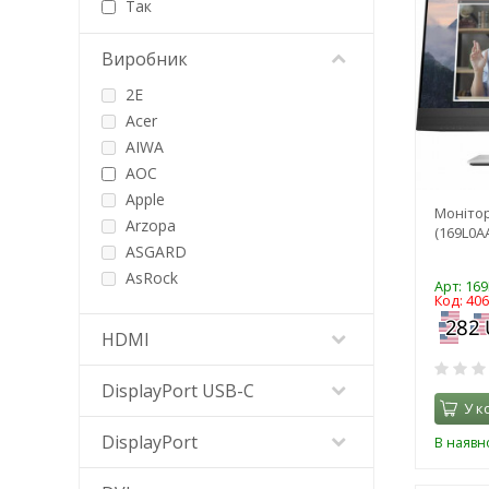
Так
Виробник
2E
Acer
AIWA
AOC
Apple
Монітор
Arzopa
(169L0A
ASGARD
AsRock
Арт: 16
Код: 40
Asus
BenQ
HDMI
Blackview
DAHUA
DisplayPort USB-C
У к
Dell
EKLEER Co., Ltd.
DisplayPort
В наявно
Evromedia
Fujitsu