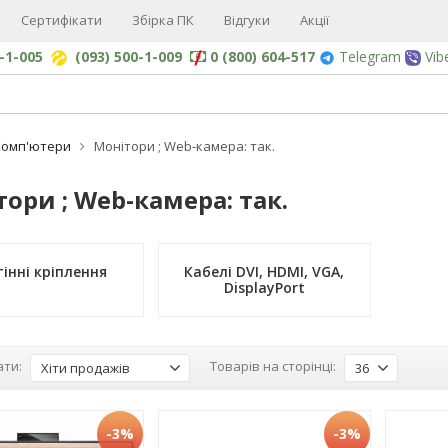
Сертифікати
Збірка ПК
Відгуки
Акції
0-1-005
(093) 500-1-009
0 (800) 604-517
Telegram
Vib
Комп'ютери
Монітори ; Web-камера: так.
ори ; Web-камера: так.
інні кріплення
Кабелі DVI, HDMI, VGA,
DisplayPort
ти:
Товарів на сторінці:
Хіти продажів
36
-3%
-3%