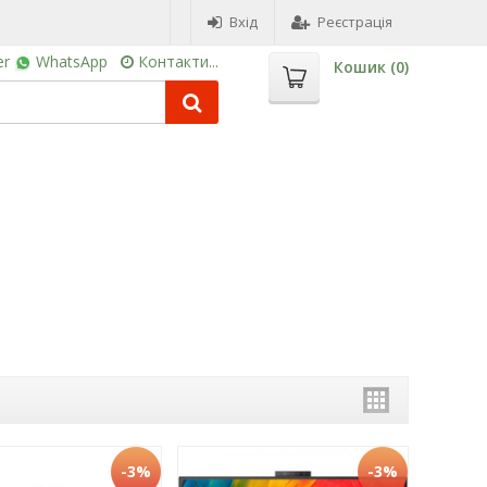
Вхід
Реєстрація
er
WhatsApp
Контакти...
Кошик (
0
)
-3%
-3%