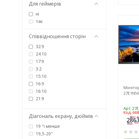
Uniview
Для геймерів
Verbatim
ні
ViewSonic
так
Vinga
Xiaomi
Співвідношення сторін
32:9
24:10
17:9
3:2
15:10
16:9
Монітор
16:10
27E1N56
21:9
5:4
Арт: 27
Код: 66
4:3
Діагональ екрану, дюймів
19 "і менше
19,5-20"