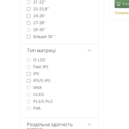
21-22"
У к
23-23,8"
Очікуєть
24-26"
27-28"
29-30"
Більше 30 "
Тип матриці
D-LED
Fast IPS
IPS
IPS/S-IPS
MVA
OLED
PLS/S-PLS
PVA
QD-OLED
SS IPS
Роздільна здатність
TFT