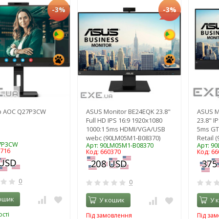
-3%
-3%
р AOC Q27P3CW
ASUS Monitor BE24EQK 23.8"
ASUS M
Full HD IPS 16:9 1920x1080
23.8" I
1000:1 5ms HDMI/VGA/USB
5ms GT
webc (90LM05M1-B08370)
Retail 
27P3CW
Арт: 90LM05M1-B08370
Арт: 9
3716
Код: 660370
Код: 66
0
0
ошик
У кошик
У 
сті
Під замовлення
Під за