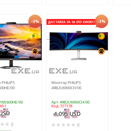
-3%
-3%
ДОСТАВКА ЗА 1₴ (ПО КИЄВУ)
 PHILIPS
Монітор PHILIPS
00HE/00
49B2U6900CH/00
E1N5600HE/00
Арт: 49B2U6900CH/00
8651
Код: 727178
0
0