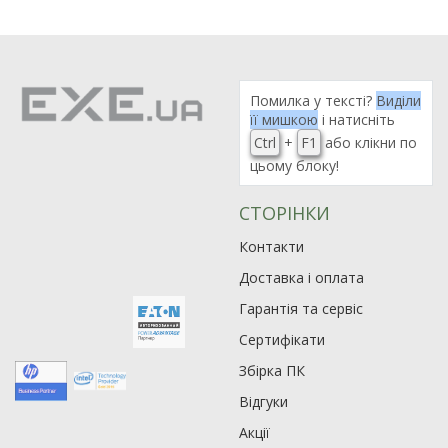
Помилка у тексті?
Виділи
її мишкою
і натисніть
Ctrl
+
F1
або клікни по
цьому блоку!
СТОРІНКИ
Контакти
Доставка і оплата
Гарантія та сервіс
Сертифікати
Збірка ПК
Відгуки
Акції