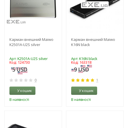
Карман внешний Maiwo
Карман внешний Maiwo
K2501A-U2S silver
K16N black
Арт: K2501A-U2S silver
Арт: K16N black
Код: 124730
Код: 163318
0
1
У кошик
У кошик
В наявності
В наявності
-3%
-3%