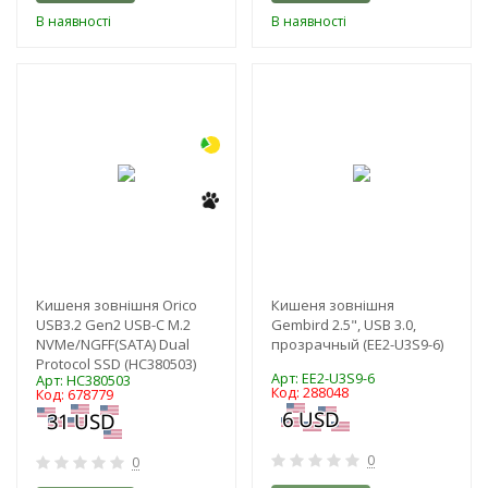
В наявності
В наявності
-3%
-3%
Кишеня зовнішня Orico
Кишеня зовнішня
USB3.2 Gen2 USB-C M.2
Gembird 2.5", USB 3.0,
NVMe/NGFF(SATA) Dual
прозрачный (EE2-U3S9-6)
Protocol SSD (HC380503)
Арт: EE2-U3S9-6
Арт: HC380503
Код: 288048
Код: 678779
0
0