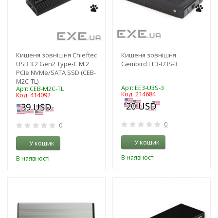
Кишеня зовнішня Chieftec
Кишеня зовнішня
USB 3.2 Gen2 Type-C M.2
Gembird EE3-U3S-3
PCIe NVMe/SATA SSD (CEB-
M2C-TL)
Арт: EE3-U3S-3
Арт: CEB-M2C-TL
Код: 214684
Код: 414092
0
0
У кошик
У кошик
В наявності
В наявності
-3%
-3%