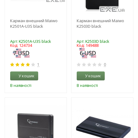
Карман внешний Maiwo
Карман внешний Maiwo
K2501A-U3S black
K2503D black
Арт: K2501A-U3S black
Арт: K2503D black
Код: 124734
Код: 149488
1
0
У кошик
У кошик
В наявності
В наявності
-3%
-3%