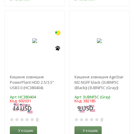
-3%
-3%
Кишеня зовнішня
Кишеня зовнішня AgeStar
PowerPlant HDD 2.5/3.5"
M2 NGFF black (3UBNF5C
USB3.0 (HC380404)
(Black)) (3UBNF5C (Gray))
Арт: HC380404
Арт: 3UBNF5C (Gray)
Код: 692031
Код: 382185
0
0
У кошик
У кошик