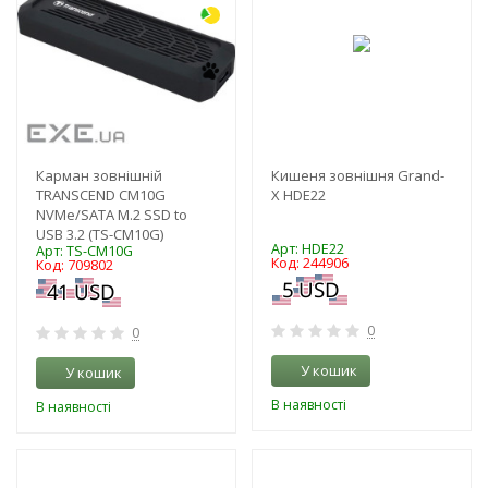
Карман зовнішній
Кишеня зовнішня Grand-
TRANSCEND CM10G
X HDE22
NVMe/SATA M.2 SSD to
USB 3.2 (TS-CM10G)
Арт: HDE22
Арт: TS-CM10G
Код: 244906
Код: 709802
0
0
У кошик
У кошик
В наявності
В наявності
-3%
-3%