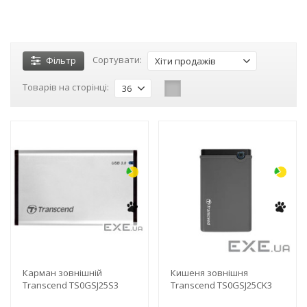
Сортувати:
Фільтр
Хіти продажів
Товарів на сторінці:
36
-3%
-3%
Карман зовнішній
Кишеня зовнішня
Transcend TS0GSJ25S3
Transcend TS0GSJ25CK3