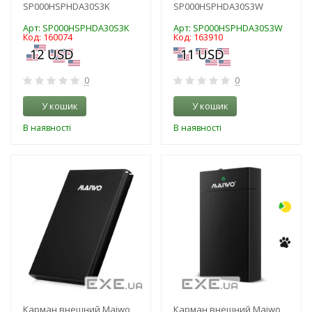
SP000HSPHDA30S3K
SP000HSPHDA30S3W
Арт: SP000HSPHDA30S3K
Арт: SP000HSPHDA30S3W
Код: 160074
Код: 163910
0
0
У кошик
У кошик
В наявності
В наявності
-3%
-3%
Карман внешний Maiwo
Карман внешний Maiwo