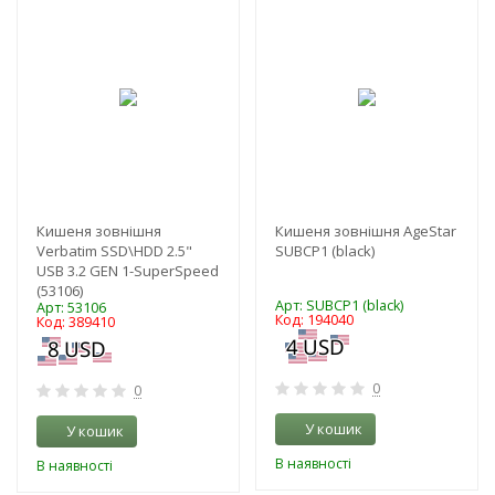
-3%
-3%
Кишеня зовнішня
Кишеня зовнішня AgeStar
Verbatim SSD\HDD 2.5"
SUBCP1 (black)
USB 3.2 GEN 1-SuperSpeed
(53106)
Арт: SUBCP1 (black)
Арт: 53106
Код: 194040
Код: 389410
0
0
У кошик
У кошик
В наявності
В наявності