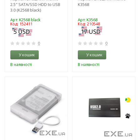
2.5" SATA/SSD HDD to USB
K3568
3.0 (K2568 black)
Арт: K2568 black
Арт: K3568
Код: 152411
Код: 210548
0
0
У кошик
У кошик
В наявності
В наявності
-3%
-3%