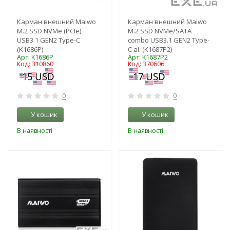
Карман внешний Maiwo
Карман внешний Maiwo
M.2 SSD NVMe (PCIe)
M.2 SSD NVMe/SATA
USB3.1 GEN2 Type-C
combo USB3.1 GEN2 Type-
(K1686P)
C al. (K1687P2)
Арт: K1686P
Арт: K1687P2
Код: 310860
Код: 370606
0
0
У кошик
У кошик
В наявності
В наявності
-3%
-3%