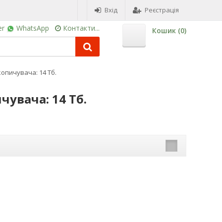
Вхід
Реєстрація
er
WhatsApp
Контакти...
Кошик (
0
)
копичувача: 14 Тб.
чувача: 14 Тб.