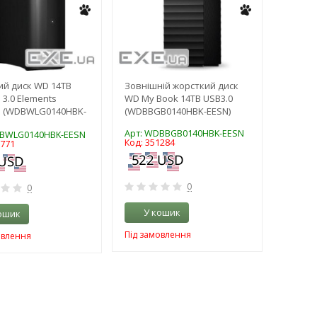
й диск WD 14TB
Зовнішній жорсткий диск
 3.0 Elements
WD My Book 14TB USB3.0
p (WDBWLG0140HBK-
(WDBBGB0140HBK-EESN)
Арт: WDBBGB0140HBK-EESN
DBWLG0140HBK-EESN
Код: 351284
2771
0
0
У кошик
ошик
Під замовлення
овлення