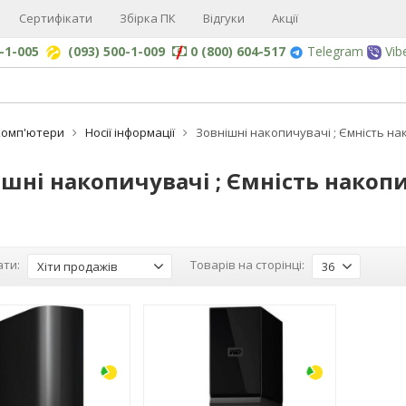
Сертифікати
Збірка ПК
Відгуки
Акції
0-1-005
(093) 500-1-009
0 (800) 604-517
Telegram
Vib
Комп'ютери
Носії інформації
Зовнішні накопичувачі ; Ємність на
шні накопичувачі ; Ємність накопи
ти:
Товарів на сторінці:
Хіти продажів
36
-3%
-3%