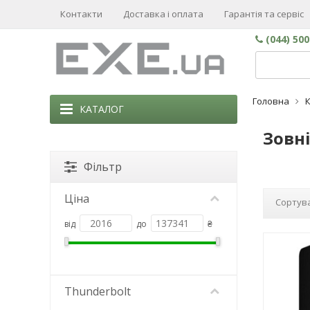
Контакти
Доставка і оплата
Гарантія та сервіс
(044) 50
Головна
КАТАЛОГ
Зовні
Фільтр
Ціна
Сортува
від
до
₴
Thunderbolt