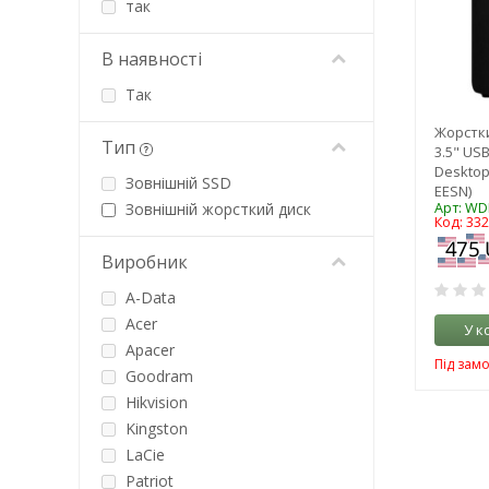
так
В наявності
Так
Жорстки
Тип
3.5" USB
Deskto
Зовнішній SSD
EESN)
Арт: W
Зовнішній жорсткий диск
Код: 33
Виробник
A-Data
Acer
У к
Apacer
Під зам
Goodram
Hikvision
Kingston
LaCie
Patriot