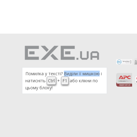
Помилка у тексті?
Виділи її мишкою
і
натисніть
Ctrl
+
F1
або клікни по
цьому блоку!