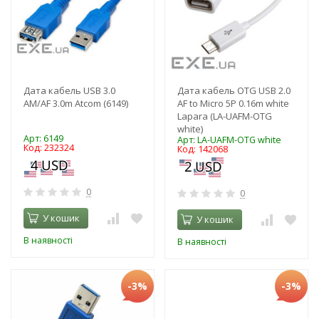
Дата кабель USB 3.0
Дата кабель OTG USB 2.0
AM/AF 3.0m Atcom (6149)
AF to Micro 5P 0.16m white
Lapara (LA-UAFM-OTG
white)
Арт: 6149
Арт: LA-UAFM-OTG white
Код: 232324
Код: 142068
0
0
У кошик
У кошик
В наявності
В наявності
-3%
-3%