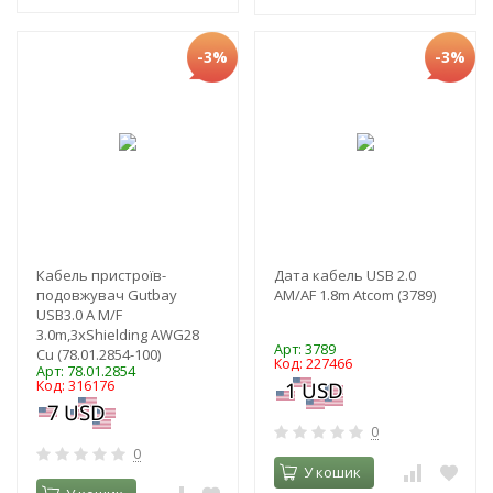
-3%
-3%
Кабель пристроїв-
Дата кабель USB 2.0
подовжувач Gutbay
AM/AF 1.8m Atcom (3789)
USB3.0 A M/F
3.0m,3xShielding AWG28
Арт: 3789
Cu (78.01.2854-100)
Код: 227466
Арт: 78.01.2854
Код: 316176
0
0
У кошик