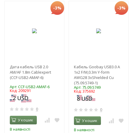
-3%
-3%
Дата кабель USB 2.0
Кабель Goobay USB3.0 A
AM/AF 1.8m Cablexpert
1x2 F/M,0.3m Y-form
(CCF-USB2-AMAF-6)
AWG28 3xShielded Cu
(75.09.5749-1)
Арт: CCF-USB2-AMAF-6
Арт: 75.09.5749
Код: 209291
Код: 375692
0
0
У кошик
У кошик
В наявності
В наявності