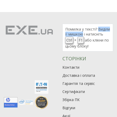
Помилка у тексті?
Виділи
її мишкою
і натисніть
Ctrl
+
F1
або клікни по
цьому блоку!
СТОРІНКИ
Контакти
Доставка і оплата
Гарантія та сервіс
Сертифікати
Збірка ПК
Відгуки
Акції