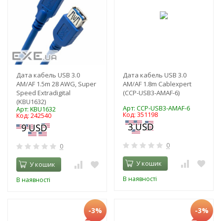
Дата кабель USB 3.0
Дата кабель USB 3.0
AM/AF 1.5m 28 AWG, Super
AM/AF 1.8m Cablexpert
Speed Extradigital
(CCP-USB3-AMAF-6)
(KBU1632)
Арт: CCP-USB3-AMAF-6
Арт: KBU1632
Код: 351198
Код: 242540
0
0
У кошик
У кошик
В наявності
В наявності
-3%
-3%