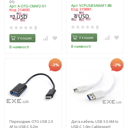
01)
Арт: VCPUSB3AMAF1.8B
Арт: A-OTG-CMAF2-01
Код: 319881
Код: 214690
0
0
У кошик
У кошик
В наявності
В наявності
-3%
-3%
Перехідник OTG USB 2.0
Дата кабель USB 3.0 AM to
AF to USB-C 0.2m
USB-C 1.0m Cablexpert