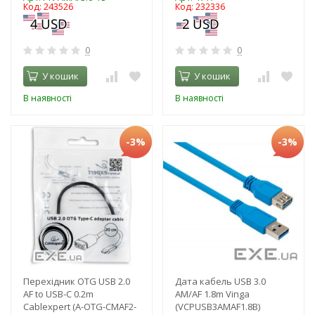
Код: 243526
Код: 232336
0
0
У кошик
У кошик
В наявності
В наявності
-3%
-3%
Перехідник OTG USB 2.0
Дата кабель USB 3.0
AF to USB-C 0.2m
AM/AF 1.8m Vinga
Cablexpert (A-OTG-CMAF2-
(VCPUSB3AMAF1.8B)