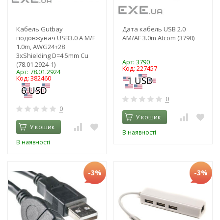
Кабель Gutbay
Дата кабель USB 2.0
подовжувач USB3.0 A M/F
AM/AF 3.0m Atcom (3790)
1.0m, AWG24+28
3xShielding D=4.5mm Cu
Арт: 3790
(78.01.2924-1)
Код: 227457
Арт: 78.01.2924
Код: 382460
0
0
У кошик
У кошик
В наявності
В наявності
-3%
-3%