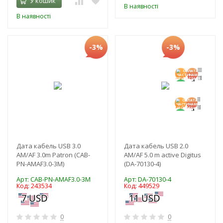
У кошик
В наявності
В наявності
-3%
-3%
Дата кабель USB 3.0
Дата кабель USB 2.0
AM/AF 3.0m Patron (CAB-
AM/AF 5.0 m active Digitus
PN-AMAF3.0-3M)
(DA-70130-4)
Арт: CAB-PN-AMAF3.0-3M
Арт: DA-70130-4
Код: 243534
Код: 449529
0
0