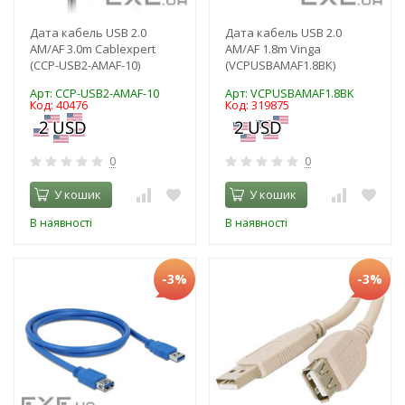
Дата кабель USB 2.0
Дата кабель USB 2.0
АM/AF 3.0m Cablexpert
AM/AF 1.8m Vinga
(CCP-USB2-AMAF-10)
(VCPUSBAMAF1.8BK)
Арт: CCP-USB2-AMAF-10
Арт: VCPUSBAMAF1.8BK
Код: 40476
Код: 319875
0
0
У кошик
У кошик
В наявності
В наявності
-3%
-3%