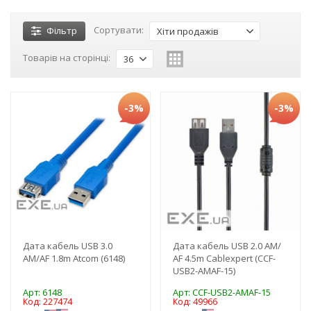
Сортувати:
Фільтр
Хіти продажів
Товарів на сторінці:
36
-3%
-3%
Дата кабель USB 3.0
Дата кабель USB 2.0 АМ/
AM/AF 1.8m Atcom (6148)
АF 4.5m Cablexpert (CCF-
USB2-AMAF-15)
Арт: 6148
Арт: CCF-USB2-AMAF-15
Код: 227474
Код: 49966