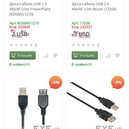
Дата кабель USB 2.0
Дата кабель USB 2.0
AM/AF 0.5m PowerPlant
AM/AF 1.5m Atcom (17206)
(KD00AS1210)
Арт: KD00AS1210
Арт: 17206
Код: 233849
Код: 232337
0
0
У кошик
У кошик
В наявності
В наявності
-3%
-3%