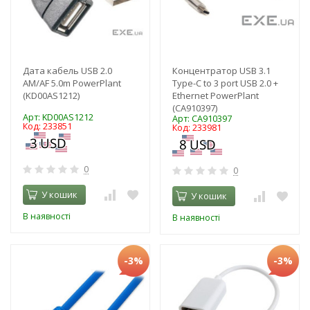
Дата кабель USB 2.0
Концентратор USB 3.1
AM/AF 5.0m PowerPlant
Type-C to 3 port USB 2.0 +
(KD00AS1212)
Ethernet PowerPlant
(CA910397)
Арт: KD00AS1212
Арт: CA910397
Код: 233851
Код: 233981
0
0
У кошик
У кошик
В наявності
В наявності
-3%
-3%