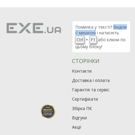
Помилка у тексті?
Виділи
її мишкою
і натисніть
Ctrl
+
F1
або клікни по
цьому блоку!
СТОРІНКИ
Контакти
Доставка і оплата
Гарантія та сервіс
Сертифікати
Збірка ПК
Відгуки
Акції