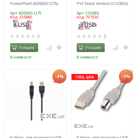
PowerPlant (KD00AS1275)
PVC black Vention (COQBG)
Арт: KD00AS1275
Арт: COQBG
Код: 233880
Код: 751592
0
0
У кошик
У кошик
В наявності
В наявності
-3%
-3%
СПЕЦ. ЦІНА
Кабель для принтера USB
Кабель для принтера USB