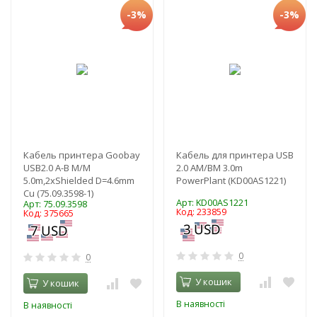
-3%
-3%
Кабель принтера Goobay
Кабель для принтера USB
USB2.0 A-B M/M
2.0 AM/BM 3.0m
5.0m,2xShielded D=4.6mm
PowerPlant (KD00AS1221)
Cu (75.09.3598-1)
Арт: KD00AS1221
Арт: 75.09.3598
Код: 233859
Код: 375665
0
0
У кошик
У кошик
В наявності
В наявності