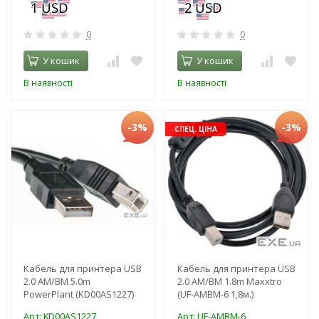
0
0
У кошик
У кошик
В наявності
В наявності
-3%
-3%
СПЕЦ. ЦІНА
Кабель для принтера USB
Кабель для принтера USB
2.0 AM/BM 5.0m
2.0 AM/BM 1.8m Maxxtro
PowerPlant (KD00AS1227)
(UF-AMBM-6 1,8м.)
Арт: KD00AS1227
Арт: UF-AMBM-6