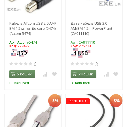
Кабель ATcom USB 2.0 AM/
Дата кабель USB 3.0
BM 1.5 м. ferrite core (5474)
AM/BM 1.5m PowerPlant
(Atcom-5474)
(CA911110)
Арт: Atcom-5474
Арт: CA911110
Код: 227472
Код: 276738
0
0
У кошик
У кошик
В наявності
В наявності
-3%
-3%
СПЕЦ. ЦІНА