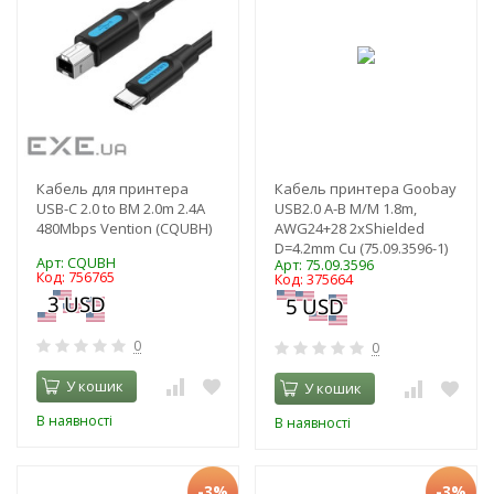
Кабель для принтера
Кабель принтера Goobay
USB-C 2.0 to BM 2.0m 2.4А
USB2.0 A-B M/M 1.8m,
480Mbps Vention (CQUBH)
AWG24+28 2xShielded
D=4.2mm Cu (75.09.3596-1)
Арт: CQUBH
Арт: 75.09.3596
Код: 756765
Код: 375664
0
0
У кошик
У кошик
В наявності
В наявності
-3%
-3%