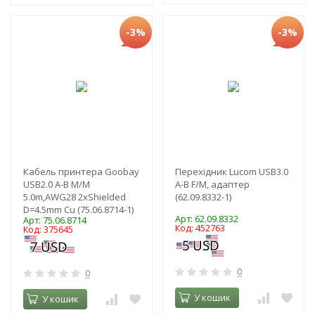
-3%
-3%
Кабель принтера Goobay
Перехідник Lucom USB3.0
USB2.0 A-B M/M
A-B F/M, адаптер
5.0m,AWG28 2xShielded
(62.09.8332-1)
D=4.5mm Cu (75.06.8714-1)
Арт: 62.09.8332
Арт: 75.06.8714
Код: 452763
Код: 375645
0
0
У кошик
У кошик