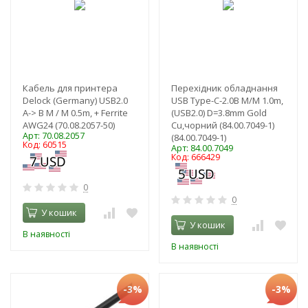
Кабель для принтера
Перехідник обладнання
Delock (Germany) USB2.0
USB Type-C-2.0B M/M 1.0m,
A-> B M / M 0.5m, + Ferrite
(USB2.0) D=3.8mm Gold
AWG24 (70.08.2057-50)
Cu,чорний (84.00.7049-1)
Арт: 70.08.2057
(84.00.7049-1)
Код: 60515
Арт: 84.00.7049
Код: 666429
0
0
У кошик
У кошик
В наявності
В наявності
-3%
-3%