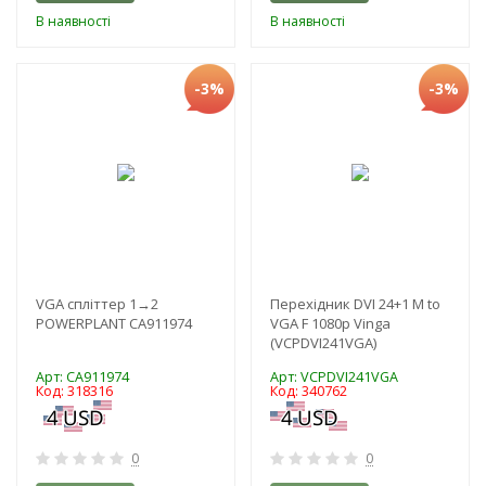
В наявності
В наявності
-3%
-3%
VGA спліттер 1→2
Перехідник DVI 24+1 M to
POWERPLANT CA911974
VGA F 1080p Vinga
(VCPDVI241VGA)
Арт: CA911974
Арт: VCPDVI241VGA
Код: 318316
Код: 340762
0
0