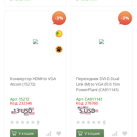
-3%
-3%
Конвертор HDMI to VGA
Перехідник DVI-D Dual
Atcom (15272)
Link (M) to VGA (F) 0.15m
PowerPlant (CA911141)
Арт: 15272
Арт: CA911141
Код: 232346
Код: 276760
0
0
У кошик
У кошик