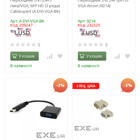
пин)/VGA, M/F HD (3 ряда)
VGA Atcom (9214)
Cablexpert (A-DVI-VGA-BK)
Арт: A-DVI-VGA-BK
Арт: 9214
Код: 209247
Код: 232320
0
0
У кошик
У кошик
В наявності
В наявності
-3%
-3%
СПЕЦ. ЦІНА