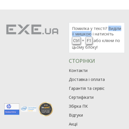
Помилка у тексті?
Виділи
її мишкою
і натисніть
Ctrl
+
F1
або клікни по
цьому блоку!
СТОРІНКИ
Контакти
Доставка і оплата
Гарантія та сервіс
Сертифікати
Збірка ПК
Відгуки
Акції