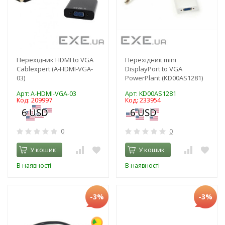
Перехідник HDMI to VGA
Перехідник mini
Cablexpert (A-HDMI-VGA-
DisplayPort to VGA
03)
PowerPlant (KD00AS1281)
Арт: A-HDMI-VGA-03
Арт: KD00AS1281
Код: 209997
Код: 233954
0
0
У кошик
У кошик
В наявності
В наявності
-3%
-3%