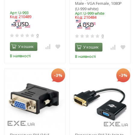
Male - VGA Female, 1080P
(U-999 white)
Арт: U-993
Арт: U-999 white
Код: 210489
Код: 210484
0
0
У кошик
У кошик
В наявності
В наявності
-3%
-3%
Перехідник DVI (24+5
Перехідник DVI 24+1pin to