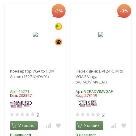
-3%
-3%
Конвертор VGA to HDMI
Перехідник DVI 24+5 M to
Atcom (15271/HDV01)
VGA F Vinga
(VCPADVIMVGAF)
Арт: 15271
Арт: VCPADVIMVGAF
Код: 232347
Код: 273119
0
0
У кошик
У кошик
В наявності
В наявності