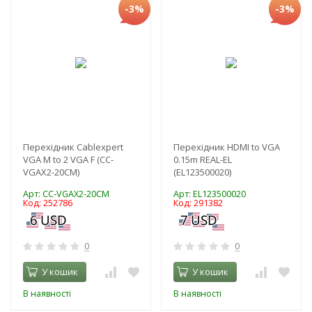
-3%
-3%
Перехідник Cablexpert
Перехідник HDMI to VGA
VGA M to 2 VGA F (CC-
0.15m REAL-EL
VGAX2-20CM)
(EL123500020)
Арт: CC-VGAX2-20CM
Арт: EL123500020
Код: 252786
Код: 291382
0
0
У кошик
У кошик
В наявності
В наявності