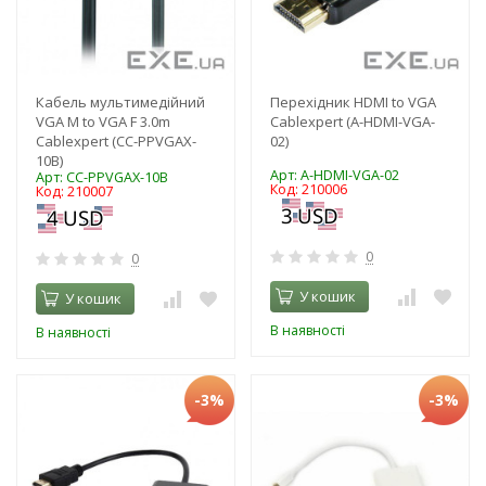
Кабель мультимедійний
Перехідник HDMI to VGA
VGA M to VGA F 3.0m
Cablexpert (A-HDMI-VGA-
Cablexpert (CC-PPVGAX-
02)
10B)
Арт: A-HDMI-VGA-02
Арт: CC-PPVGAX-10B
Код: 210006
Код: 210007
0
0
У кошик
У кошик
В наявності
В наявності
-3%
-3%