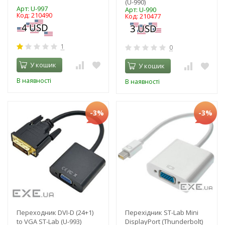
(U-990)
Арт: U-997
Арт: U-990
Код: 210490
Код: 210477
1
0
У кошик
У кошик
В наявності
В наявності
-3%
-3%
Переходник DVI-D (24+1)
Перехідник ST-Lab Mini
to VGA ST-Lab (U-993)
DisplayPort (Thunderbolt)