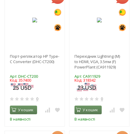
Порт-реплікатор HP Type-
Перехідник Lightning (M)
C Converter (DHC-CT200)
to HDMI, VGA, 3.5mм (F)
PowerPlant (CA911929)
Арт: DHC-CT200
Арт: CA911929
Код: 357400
Код: 318342
0
0
У кошик
У кошик
В наявності
В наявності