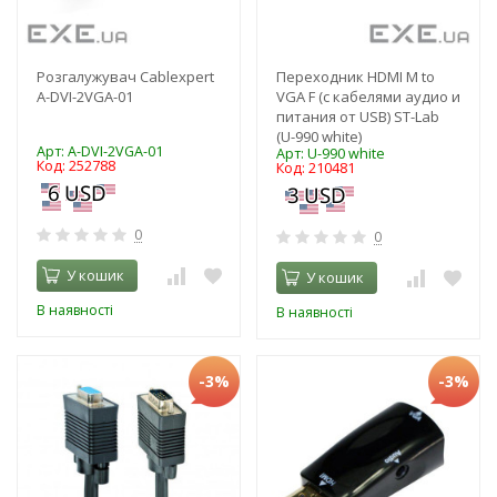
Розгалужувач Cablexpert
Переходник HDMI M to
A-DVI-2VGA-01
VGA F (с кабелями аудио и
питания от USB) ST-Lab
(U-990 white)
Арт: A-DVI-2VGA-01
Арт: U-990 white
Код: 252788
Код: 210481
0
0
У кошик
У кошик
В наявності
В наявності
-3%
-3%