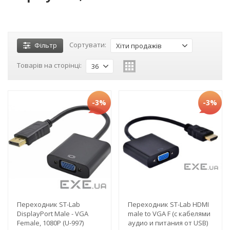
Сортувати:
Фільтр
Хіти продажів
Товарів на сторінці:
36
-3%
-3%
Переходник ST-Lab
Переходник ST-Lab HDMI
DisplayPort Male - VGA
male to VGA F (с кабелями
Female, 1080P (U-997)
аудио и питания от USB)