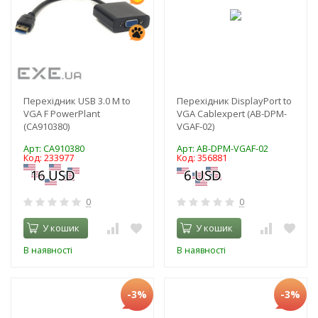
Перехідник USB 3.0 M to
Перехідник DisplayPort to
VGA F PowerPlant
VGA Cablexpert (AB-DPM-
(CA910380)
VGAF-02)
Арт: CA910380
Арт: AB-DPM-VGAF-02
Код: 233977
Код: 356881
0
0
У кошик
У кошик
В наявності
В наявності
-3%
-3%