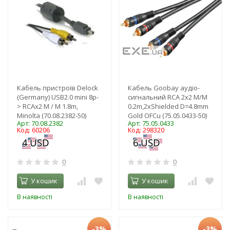
Кабель пристроїв Delock
Кабель Goobay аудіо-
(Germany) USB2.0 mini 8p-
сигнальний RCA 2x2 M/M
> RCAx2 M / M 1.8m,
0.2m,2xShielded D=4.8mm
Minolta (70.08.2382-50)
Gold OFCu (75.05.0433-50)
Арт: 70.08.2382
Арт: 75.05.0433
Код: 60206
Код: 298320
0
0
У кошик
У кошик
В наявності
В наявності
-3%
-3%