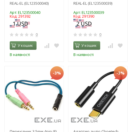
REAL-EL (EL123500040)
REAL-EL (EL123500039)
Арт: EL123500040
Арт: EL123500039
Код: 291392
Код: 291390
0
0
У кошик
У кошик
В наявності
В наявності
-3%
-3%
Перехідник 3.5mм 4pin (F)
Адаптер аудіо Choetech