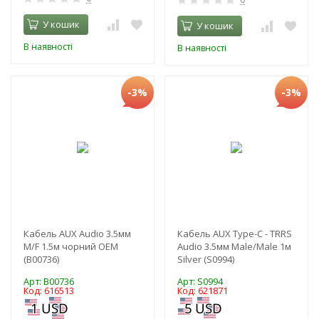
У кошик
У кошик
В наявності
В наявності
-3%
-3%
Кабель AUX Audio 3.5мм
Кабель AUX Type-C - TRRS
M/F 1.5м чорний OEM
Audio 3.5мм Male/Male 1м
(B00736)
Silver (S0994)
Арт: B00736
Арт: S0994
Код: 616513
Код: 621871