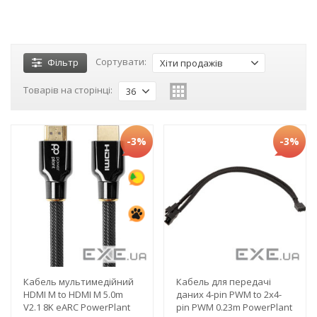
Сортувати:
Фільтр
Хіти продажів
Товарів на сторінці:
36
-3%
-3%
Кабель мультимедійний
Кабель для передачі
HDMI M to HDMI M 5.0m
даних 4-pin PWM to 2х4-
V2.1 8K eARC PowerPlant
pin PWM 0.23m PowerPlant