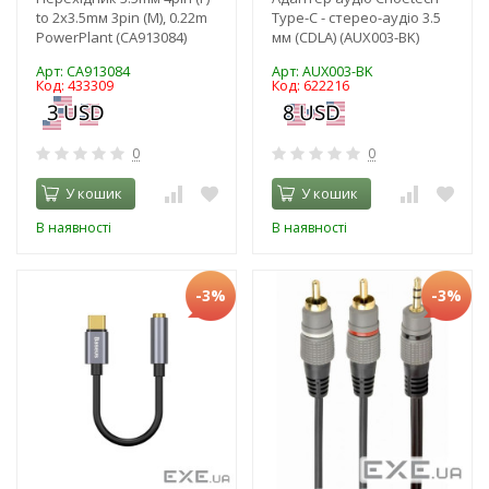
to 2x3.5mм 3pin (M), 0.22m
Type-C - стерео-аудіо 3.5
PowerPlant (CA913084)
мм (CDLA) (AUX003-BK)
Арт: CA913084
Арт: AUX003-BK
Код: 433309
Код: 622216
0
0
У кошик
У кошик
В наявності
В наявності
-3%
-3%