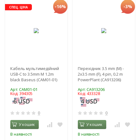
-16%
-3%
СПЕЦ. ЦІНА
Кабель мультимедійний
Перехідник 3.5 mm (M) -
USB-C to 3.5mm M 1.2m
2x3.5 mm (F), 4 pin, 0.2 m
black Baseus (CAM01-01)
PowerPlant (CA913206)
Арт: CAM01-01
Арт: CA913206
Код: 394305
Код: 433328
0
0
У кошик
У кошик
В наявності
В наявності