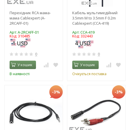
Перехідник RCA мама-
Кабель мультимедійний
мама Cablexpert (A-
3.5mm M to 3.5mm F 0.2m
2RCAFF-01)
Cablexpert (CCA-419)
Арт: A-2RCAFF-01
Арт: CCA-419
Код: 310485
Код: 332443
0
0
У кошик
У кошик
В наявності
Очікується поставка
-3%
-3%