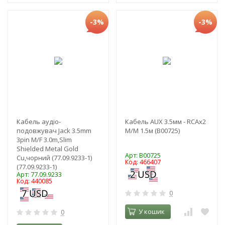
-3%
-3%
Кабель аудіо-
Кабель AUX 3.5мм - RCAx2
подовжувач Jack 3.5mm
M/M 1.5м (B00725)
3pin M/F 3.0m,Slim
Shielded Metal Gold
Арт: B00725
Cu,чорний (77.09.9233-1)
Код: 466407
(77.09.9233-1)
Арт: 77.09.9233
Код: 440085
0
У кошик
0