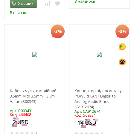
В наявності
У кошик
В наявності
-3%
-3%
Кабель мультимедійний
Конвертер відеосигналу
3.5mm M to 3.5mm F 3.0m
POWERPLANT Digital to
Value (B00343)
Analog Audio Black
(CA912674)
Арт: B00343
Арт: CA912674
Код: 466408
Код: 569331
0
0