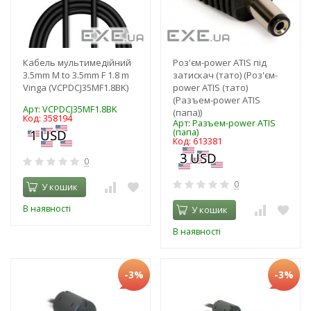
Кабель мультимедійний
Роз'єм-power ATIS під
3.5mm M to 3.5mm F 1.8 m
затискач (тато) (Роз'єм-
Vinga (VCPDCJ35MF1.8BK)
power ATIS (тато)
(Разъем-power ATIS
Арт: VCPDCJ35MF1.8BK
(папа))
Код: 358194
Арт: Разъем-power ATIS
(папа)
Код: 613381
0
0
У кошик
В наявності
У кошик
В наявності
-3%
-3%