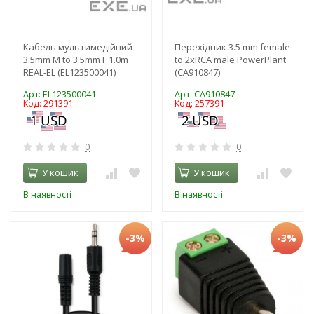
Кабель мультимедійний
Перехідник 3.5 mm female
3.5mm M to 3.5mm F 1.0m
to 2хRCA male PowerPlant
REAL-EL (EL123500041)
(CA910847)
Арт: EL123500041
Арт: CA910847
Код: 291391
Код: 257391
0
0
У кошик
У кошик
В наявності
В наявності
-3%
-3%