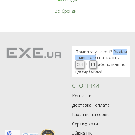
Всі бренди ...
Помилка у тексті?
Виділи
її мишкою
і натисніть
Ctrl
+
F1
або клікни по
цьому блоку!
СТОРІНКИ
Контакти
Доставка і оплата
Гарантія та сервіс
Сертифікати
Збірка ПК