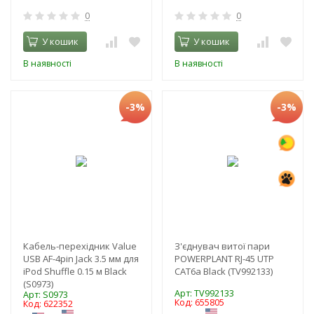
0
0
У кошик
У кошик
В наявності
В наявності
-3%
-3%
Кабель-перехідник Value
З'єднувач витої пари
USB AF-4pin Jack 3.5 мм для
POWERPLANT RJ-45 UTP
iPod Shuffle 0.15 м Black
CAT6a Black (TV992133)
(S0973)
Арт: TV992133
Арт: S0973
Код: 655805
Код: 622352