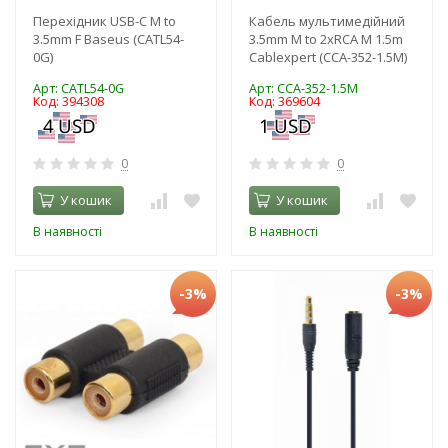
Перехідник USB-C M to
Кабель мультимедійний
3.5mm F Baseus (CATL54-
3.5mm M to 2xRCA M 1.5m
0G)
Cablexpert (CCA-352-1.5M)
Арт: CATL54-0G
Арт: CCA-352-1.5M
Код: 394308
Код: 369604
0
0
У кошик
У кошик
В наявності
В наявності
-3%
-3%